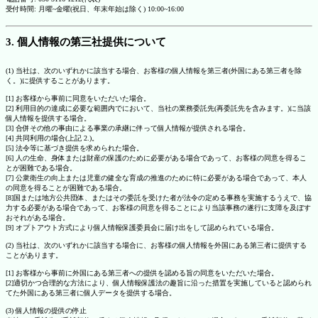
受付時間: 月曜~金曜(祝日、年末年始は除く) 10:00~16:00
3. 個人情報の第三社提供について
(1) 当社は、次のいずれかに該当する場合、お客様の個人情報を第三者(外国にある第三者を除
く。)に提供することがあります。
[1] お客様から事前に同意をいただいた場合。
[2] 利用目的の達成に必要な範囲内でにおいて、当社の業務委託先(再委託先を含みます。)に当該
個人情報を提供する場合。
[3] 合併その他の事由による事業の承継に伴って個人情報が提供される場合。
[4] 共同利用の場合(上記 2.)。
[5] 法令等に基づき提供を求められた場合。
[6] 人の生命、身体または財産の保護のために必要がある場合であって、お客様の同意を得るこ
とが困難である場合。
[7] 公衆衛生の向上または児童の健全な育成の推進のために特に必要がある場合であって、本人
の同意を得ることが困難である場合。
[8]国または地方公共団体、またはその委託を受けた者が法令の定める事務を実施するうえで、協
力する必要がある場合であって、お客様の同意を得ることにより当該事務の遂行に支障を及ぼす
おそれがある場合。
[9] オプトアウト方式により個人情報保護委員会に届け出をして認められている場合。
(2) 当社は、次のいずれかに該当する場合に、お客様の個人情報を外国にある第三者に提供する
ことがあります。
[1] お客様から事前に外国にある第三者への提供を認める旨の同意をいただいた場合。
[2]適切かつ合理的な方法により、個人情報保護法の趣旨に沿った措置を実施していると認められ
てた外国にある第三者に個人データを提供する場合。
(3) 個人情報の提供の停止