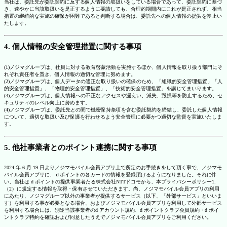
当社は、委託先が委託契約に反する個人情報の取扱いをしている場合であって、委託契約に基づ
き、速やかに当該取扱いを是正するように要請しても、合理的期間内にこれが是正されず、相当
措置の継続的な実施の確保が困難であると判断する場合は、委託先への個人情報の提供を停止い
たします。
4. 個人情報の安全管理措置に関する事項
(1)ノジマグループは、社員に対する教育啓蒙活動を実施するほか、個人情報を取り扱う部門にそ
れぞれ責任者を置き、個人情報の適切な管理に努めます。
(2)ノジマグループは、個人データの適正な取り扱いの確保のため、「組織的安全管理措置」「人
的安全管理措置」、「物理的安全管理措置」、「技術的安全管理措置」を講じてまいります。
(3)ノジマグループは、個人情報への不正なアクセスや漏えい、滅失、毀損等を防止するため、セ
キュリティのレベル向上に努めます。
(4)ノジマグループは、委託先との間で機密保持条項を含む委託契約を締結し、委託した個人情報
について、適切な取扱い及び保護を行わせるよう安全管理に必要かつ適切な監督を実施いたしま
す。
5. 他社事業者とのポイント連携に関する事項
2024 年 6 月 19 日よりノジマモバイル会員アプリ上で所定のお手続きをして頂く事で、ノジマモ
バイル会員アプリに、ｄポイントの各カードの情報を登録頂けるようになりました。それに伴
い、当社は d ポイントの提供事業者たる株式会社NTTドコモから、本プライバシーポリシー1.
（2）に規定する情報を取得・保有させていただきます。尚、ノジマモバイル会員アプリの利用
にあたり、ノジマグループ以外の事業者が提供するサービス（以下、「外部サービス」といいま
す）を利用する事が必要となる場合、およびノジマモバイル会員アプリを利用して外部サービス
を利用する場合には、別途当該事業者のd アカウント規約、d ポイントクラブ会員規約・d ポイ
ントクラブ特約を確認および同意したうえでノジマモバイル会員アプリをご利用ください。