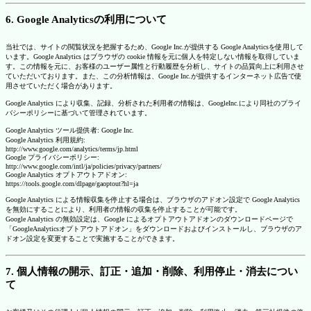
6. Google Analyticsの利用について
当社では、サイトの閲覧状況を把握するため、Google Inc.が提供する Google Analyticsを使用して
います。Google Analytics はブラウザの cookie 情報を元に個人を特定しない情報を取得していま
す。この情報を元に、お客様のユーザー属性と行動履歴を分析し、サイトの品質向上に利用させ
ていただいております。また、この分析情報は、Google Inc.が提供するインターネット広告で使
用させていただく場合があります。
Google Analytics により収集、記録、分析された利用者の情報は、GoogleInc.により同社のプライ
バシーポリシーに基づいて管理されています。
Google Analytics ツール提供者: Google Inc.
Google Analytics 利用規約:
http://www.google.com/analytics/terms/jp.html
Google プライバシーポリシー:
http://www.google.com/intl/ja/policies/privacy/partners/
Google Analytics オプトアウトアドオン:
https://tools.google.com/dlpage/gaoptout?hl=ja
Google Analytics による情報収集を停止する場合は、ブラウザのアドオン設定で Google Analytics
を無効にすることにより、利用者の情報の収集を停止することが可能です。
Google Analytics の無効設定は、Google によるオプトアウトアドオンのダウンロードページで
「GoogleAnalyticsオプトアウトアドオン」をダウンロードおよびインストールし、ブラウザのア
ドオン設定を変更することで実施することができます。
7. 個人情報の開示、訂正・追加・削除、利用停止・消去につい
て