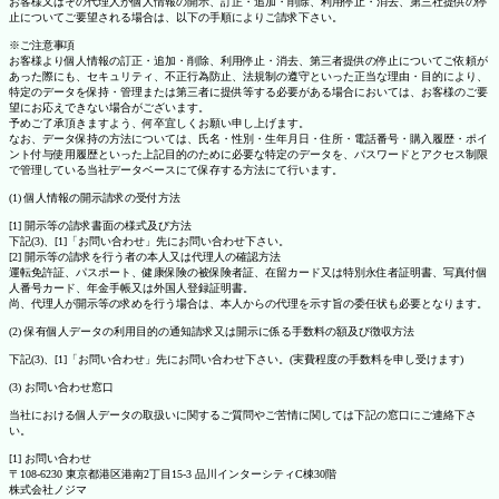
お客様又はその代理人が個人情報の開示、訂正・追加・削除、利用停止・消去、第三社提供の停
止についてご要望される場合は、以下の手順によりご請求下さい。
※ご注意事項
お客様より個人情報の訂正・追加・削除、利用停止・消去、第三者提供の停止についてご依頼が
あった際にも、セキュリティ、不正行為防止、法規制の遵守といった正当な理由・目的により、
特定のデータを保持・管理または第三者に提供等する必要がある場合においては、お客様のご要
望にお応えできない場合がございます。
予めご了承頂きますよう、何卒宜しくお願い申し上げます。
なお、データ保持の方法については、氏名・性別・生年月日・住所・電話番号・購入履歴・ポイ
ント付与使用履歴といった上記目的のために必要な特定のデータを、パスワードとアクセス制限
で管理している当社データベースにて保存する方法にて行います。
(1) 個人情報の開示請求の受付方法
[1] 開示等の請求書面の様式及び方法
下記(3)、[1]「お問い合わせ」先にお問い合わせ下さい。
[2] 開示等の請求を行う者の本人又は代理人の確認方法
運転免許証、パスポート、健康保険の被保険者証、在留カード又は特別永住者証明書、写真付個
人番号カード、年金手帳又は外国人登録証明書。
尚、代理人が開示等の求めを行う場合は、本人からの代理を示す旨の委任状も必要となります。
(2) 保有個人データの利用目的の通知請求又は開示に係る手数料の額及び徴収方法
下記(3)、[1]「お問い合わせ」先にお問い合わせ下さい。(実費程度の手数料を申し受けます)
(3) お問い合わせ窓口
当社における個人データの取扱いに関するご質問やご苦情に関しては下記の窓口にご連絡下さ
い。
[1] お問い合わせ
〒108-6230 東京都港区港南2丁目15-3 品川インターシティC棟30階
株式会社ノジマ