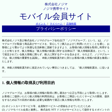
株式会社ノジマ
ノジマ携帯サイト
モバイル会員サイト
ポイント
｜
マイページ
｜
店舗検索
プライバシーポリシー
株式会社ノジマ及び株式会社ノジマのグループ会社(以下「ノジマグループ」という。)は、ノジ
マグループが取扱う商品及びサービスを、安心してご購入およびご利用いただくことを通じ、お
客様により豊かでより快適な生活体験に貢献できますよう、お客様の個人情報を取得し利用する
ことが有ります。個人情報は「個人情報の保護に関する法律(以下「個人情報保護法」という。)
で規定されている個人情報に限らず、個人に関するデータを含みます。その上で、ノジマグルー
プは、個人情報の重要性を認識し、本個人情報保護方針に則りお客様の個人情報の保護を徹底い
たします。
尚、本個人情報保護方針に規定されていない事項につきましては、「個人情報保護法」に従いま
す。
1. 個人情報の取得及び利用目的
ノジマグループは、お客様の個人情報の取得に際し適法かつ公正な手段により取得いたします。
お客様にご提供いただく個人情報の利用目的は、お客様にご満足いただくサービスの開発、提供
をするため以下の目的の達成に必要な範囲内で適正に個人情報を利用いたします。
(1) ポイントカードサービス等、会員制サービスへの登録をさせていただくため
(2) ノジマモバイル会員と連携し、株式会社 NTT ドコモがサービスとして提供する d ポイントの