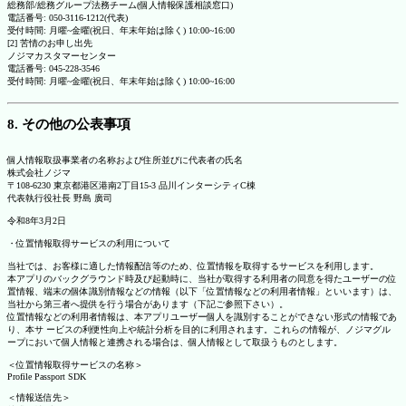
総務部/総務グループ法務チーム(個人情報保護相談窓口)
電話番号: 050-3116-1212(代表)
受付時間: 月曜~金曜(祝日、年末年始は除く) 10:00~16:00
[2] 苦情のお申し出先
ノジマカスタマーセンター
電話番号: 045-228-3546
受付時間: 月曜~金曜(祝日、年末年始は除く) 10:00~16:00
8. その他の公表事項
個人情報取扱事業者の名称および住所並びに代表者の氏名
株式会社ノジマ
〒108-6230 東京都港区港南2丁目15-3 品川インターシティC棟
代表執行役社長 野島 廣司
令和8年3月2日
・位置情報取得サービスの利用について
当社では、お客様に適した情報配信等のため、位置情報を取得するサービスを利用します。
本アプリのバックグラウンド時及び起動時に、当社が取得する利用者の同意を得たユーザーの位
置情報、端末の個体識別情報などの情報（以下「位置情報などの利用者情報」といいます）は、
当社から第三者へ提供を行う場合があります（下記ご参照下さい）。
位置情報などの利用者情報は、本アプリユーザー個人を識別することができない形式の情報であ
り、本サ ービスの利便性向上や統計分析を目的に利用されます。これらの情報が、ノジマグル
ープにおいて個人情報と連携される場合は、個人情報として取扱うものとします。
＜位置情報取得サービスの名称＞
Profile Passport SDK
＜情報送信先＞