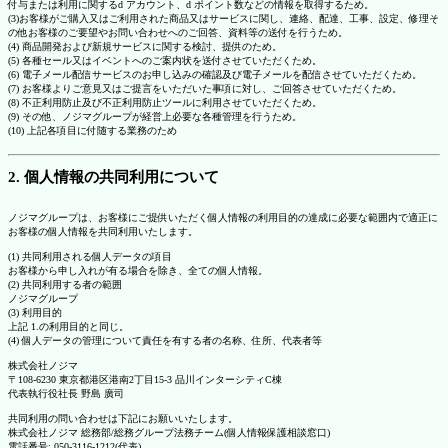
付与または利用に関するd アカウント、d ポイント数などの情報を取得するため。
(3)お客様がご購入又はご利用された商品又はサービスに関し、連絡、配達、工事、設定、修理そ
の他お客様のご要望やお問い合わせへのご回答、資料等の送付を行うため。
(4) 商品開発および新規サービスに関する検討、提供のため。
(5) 各種セール又はイベントへのご案内状を送付させていただくため。
(6) 電子メール配信サービスのお申し込みの確認及び電子メールを配信させていただくため。
(7) お客様よりご意見又はご提言をいただいた事項に対し、ご回答させていただくため。
(8) 不正利用防止及び不正利用防止ツールに利用させていただくため。
(9) その他、ノジマグループが経営上必要な各種管理を行うため。
(10) 上記各項目に付随する業務のため
2. 個人情報の共同利用について
ノジマグループは、お客様にご提供いただく個人情報の利用目的の達成に必要な範囲内で適正に
お客様の個人情報を共同利用いたします。
(1) 共同利用される個人データの項目
お客様から申し入れが有る場合を除き、全ての個人情報。
(2) 共同利用する者の範囲
ノジマグループ
(3) 利用目的
上記 1.の利用目的と同じ。
(4) 個人データの管理について責任を有する者の名称、住所、代表者等
株式会社ノジマ
〒108-6230 東京都港区港南2丁目15-3 品川インターシティC棟
代表執行役社長 野島 廣司
共同利用の問い合わせは下記にお願いいたします。
株式会社ノジマ 総務部/総務グループ法務チーム(個人情報保護相談窓口)
電話番号: 050-3116-1212(代表)