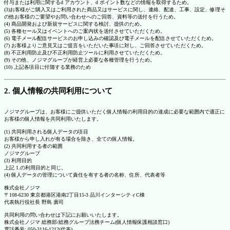
付与または利用に関するd アカウント、d ポイント数などの情報を取得するため。
(3)お客様がご購入又はご利用された商品又はサービスに関し、連絡、配達、工事、設定、修理そ
の他お客様のご要望やお問い合わせへのご回答、資料等の送付を行うため。
(4) 商品開発および新規サービスに関する検討、提供のため。
(5) 各種セール又はイベントへのご案内状を送付させていただくため。
(6) 電子メール配信サービスのお申し込みの確認及び電子メールを配信させていただくため。
(7) お客様よりご意見又はご提言をいただいた事項に対し、ご回答させていただくため。
(8) 不正利用防止及び不正利用防止ツールに利用させていただくため。
(9) その他、ノジマグループが経営上必要な各種管理を行うため。
(10) 上記各項目に付随する業務のため
2. 個人情報の共同利用について
ノジマグループは、お客様にご提供いただく個人情報の利用目的の達成に必要な範囲内で適正に
お客様の個人情報を共同利用いたします。
(1) 共同利用される個人データの項目
お客様から申し入れが有る場合を除き、全ての個人情報。
(2) 共同利用する者の範囲
ノジマグループ
(3) 利用目的
上記 1.の利用目的と同じ。
(4) 個人データの管理について責任を有する者の名称、住所、代表者等
株式会社ノジマ
〒108-6230 東京都港区港南2丁目15-3 品川インターシティC棟
代表執行役社長 野島 廣司
共同利用の問い合わせは下記にお願いいたします。
株式会社ノジマ 総務部/総務グループ法務チーム(個人情報保護相談窓口)
電話番号: 050-3116-1212(代表)