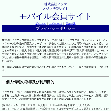
株式会社ノジマ
ノジマ携帯サイト
モバイル会員サイト
ポイント
｜
マイページ
｜
店舗検索
プライバシーポリシー
株式会社ノジマ及び株式会社ノジマのグループ会社(以下「ノジマグループ」という。)は、ノジ
マグループが取扱う商品及びサービスを、安心してご購入およびご利用いただくことを通じ、お
客様により豊かでより快適な生活体験に貢献できますよう、お客様の個人情報を取得し利用する
ことが有ります。個人情報は「個人情報の保護に関する法律(以下「個人情報保護法」という。)
で規定されている個人情報に限らず、個人に関するデータを含みます。その上で、ノジマグルー
プは、個人情報の重要性を認識し、本個人情報保護方針に則りお客様の個人情報の保護を徹底い
たします。
尚、本個人情報保護方針に規定されていない事項につきましては、「個人情報保護法」に従いま
す。
1. 個人情報の取得及び利用目的
ノジマグループは、お客様の個人情報の取得に際し適法かつ公正な手段により取得いたします。
お客様にご提供いただく個人情報の利用目的は、お客様にご満足いただくサービスの開発、提供
をするため以下の目的の達成に必要な範囲内で適正に個人情報を利用いたします。
(1) ポイントカードサービス等、会員制サービスへの登録をさせていただくため
(2) ノジマモバイル会員と連携し、株式会社 NTT ドコモがサービスとして提供する d ポイントの