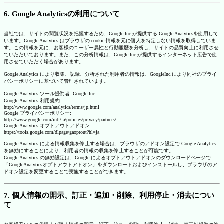
6. Google Analyticsの利用について
当社では、サイトの閲覧状況を把握するため、Google Inc.が提供する Google Analyticsを使用して
います。Google Analytics はブラウザの cookie 情報を元に個人を特定しない情報を取得していま
す。この情報を元に、お客様のユーザー属性と行動履歴を分析し、サイトの品質向上に利用させ
ていただいております。また、この分析情報は、Google Inc.が提供するインターネット広告で使
用させていただく場合があります。
Google Analytics により収集、記録、分析された利用者の情報は、GoogleInc.により同社のプライ
バシーポリシーに基づいて管理されています。
Google Analytics ツール提供者: Google Inc.
Google Analytics 利用規約:
http://www.google.com/analytics/terms/jp.html
Google プライバシーポリシー:
http://www.google.com/intl/ja/policies/privacy/partners/
Google Analytics オプトアウトアドオン:
https://tools.google.com/dlpage/gaoptout?hl=ja
Google Analytics による情報収集を停止する場合は、ブラウザのアドオン設定で Google Analytics
を無効にすることにより、利用者の情報の収集を停止することが可能です。
Google Analytics の無効設定は、Google によるオプトアウトアドオンのダウンロードページで
「GoogleAnalyticsオプトアウトアドオン」をダウンロードおよびインストールし、ブラウザのア
ドオン設定を変更することで実施することができます。
7. 個人情報の開示、訂正・追加・削除、利用停止・消去につい
て