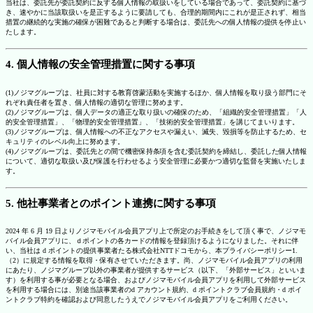
当社は、委託先が委託契約に反する個人情報の取扱いをしている場合であって、委託契約に基づ
き、速やかに当該取扱いを是正するように要請しても、合理的期間内にこれが是正されず、相当
措置の継続的な実施の確保が困難であると判断する場合は、委託先への個人情報の提供を停止い
たします。
4. 個人情報の安全管理措置に関する事項
(1)ノジマグループは、社員に対する教育啓蒙活動を実施するほか、個人情報を取り扱う部門にそ
れぞれ責任者を置き、個人情報の適切な管理に努めます。
(2)ノジマグループは、個人データの適正な取り扱いの確保のため、「組織的安全管理措置」「人
的安全管理措置」、「物理的安全管理措置」、「技術的安全管理措置」を講じてまいります。
(3)ノジマグループは、個人情報への不正なアクセスや漏えい、滅失、毀損等を防止するため、セ
キュリティのレベル向上に努めます。
(4)ノジマグループは、委託先との間で機密保持条項を含む委託契約を締結し、委託した個人情報
について、適切な取扱い及び保護を行わせるよう安全管理に必要かつ適切な監督を実施いたしま
す。
5. 他社事業者とのポイント連携に関する事項
2024 年 6 月 19 日よりノジマモバイル会員アプリ上で所定のお手続きをして頂く事で、ノジマモ
バイル会員アプリに、ｄポイントの各カードの情報を登録頂けるようになりました。それに伴
い、当社は d ポイントの提供事業者たる株式会社NTTドコモから、本プライバシーポリシー1.
（2）に規定する情報を取得・保有させていただきます。尚、ノジマモバイル会員アプリの利用
にあたり、ノジマグループ以外の事業者が提供するサービス（以下、「外部サービス」といいま
す）を利用する事が必要となる場合、およびノジマモバイル会員アプリを利用して外部サービス
を利用する場合には、別途当該事業者のd アカウント規約、d ポイントクラブ会員規約・d ポイ
ントクラブ特約を確認および同意したうえでノジマモバイル会員アプリをご利用ください。