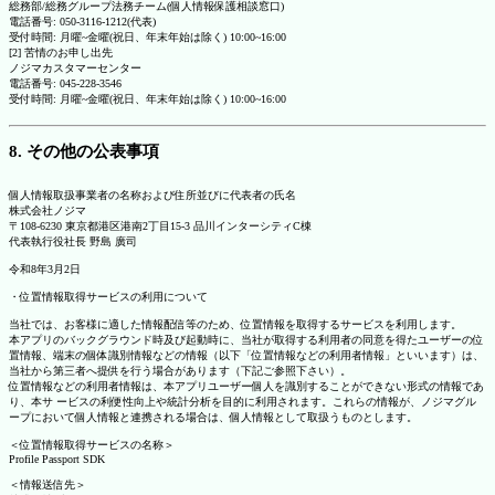
総務部/総務グループ法務チーム(個人情報保護相談窓口)
電話番号: 050-3116-1212(代表)
受付時間: 月曜~金曜(祝日、年末年始は除く) 10:00~16:00
[2] 苦情のお申し出先
ノジマカスタマーセンター
電話番号: 045-228-3546
受付時間: 月曜~金曜(祝日、年末年始は除く) 10:00~16:00
8. その他の公表事項
個人情報取扱事業者の名称および住所並びに代表者の氏名
株式会社ノジマ
〒108-6230 東京都港区港南2丁目15-3 品川インターシティC棟
代表執行役社長 野島 廣司
令和8年3月2日
・位置情報取得サービスの利用について
当社では、お客様に適した情報配信等のため、位置情報を取得するサービスを利用します。
本アプリのバックグラウンド時及び起動時に、当社が取得する利用者の同意を得たユーザーの位
置情報、端末の個体識別情報などの情報（以下「位置情報などの利用者情報」といいます）は、
当社から第三者へ提供を行う場合があります（下記ご参照下さい）。
位置情報などの利用者情報は、本アプリユーザー個人を識別することができない形式の情報であ
り、本サ ービスの利便性向上や統計分析を目的に利用されます。これらの情報が、ノジマグル
ープにおいて個人情報と連携される場合は、個人情報として取扱うものとします。
＜位置情報取得サービスの名称＞
Profile Passport SDK
＜情報送信先＞