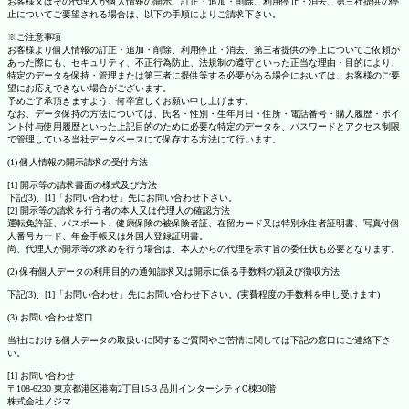
お客様又はその代理人が個人情報の開示、訂正・追加・削除、利用停止・消去、第三社提供の停
止についてご要望される場合は、以下の手順によりご請求下さい。
※ご注意事項
お客様より個人情報の訂正・追加・削除、利用停止・消去、第三者提供の停止についてご依頼が
あった際にも、セキュリティ、不正行為防止、法規制の遵守といった正当な理由・目的により、
特定のデータを保持・管理または第三者に提供等する必要がある場合においては、お客様のご要
望にお応えできない場合がございます。
予めご了承頂きますよう、何卒宜しくお願い申し上げます。
なお、データ保持の方法については、氏名・性別・生年月日・住所・電話番号・購入履歴・ポイ
ント付与使用履歴といった上記目的のために必要な特定のデータを、パスワードとアクセス制限
で管理している当社データベースにて保存する方法にて行います。
(1) 個人情報の開示請求の受付方法
[1] 開示等の請求書面の様式及び方法
下記(3)、[1]「お問い合わせ」先にお問い合わせ下さい。
[2] 開示等の請求を行う者の本人又は代理人の確認方法
運転免許証、パスポート、健康保険の被保険者証、在留カード又は特別永住者証明書、写真付個
人番号カード、年金手帳又は外国人登録証明書。
尚、代理人が開示等の求めを行う場合は、本人からの代理を示す旨の委任状も必要となります。
(2) 保有個人データの利用目的の通知請求又は開示に係る手数料の額及び徴収方法
下記(3)、[1]「お問い合わせ」先にお問い合わせ下さい。(実費程度の手数料を申し受けます)
(3) お問い合わせ窓口
当社における個人データの取扱いに関するご質問やご苦情に関しては下記の窓口にご連絡下さ
い。
[1] お問い合わせ
〒108-6230 東京都港区港南2丁目15-3 品川インターシティC棟30階
株式会社ノジマ