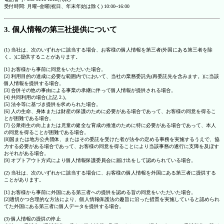
受付時間: 月曜~金曜(祝日、年末年始は除く) 10:00~16:00
3. 個人情報の第三社提供について
(1) 当社は、次のいずれかに該当する場合、お客様の個人情報を第三者(外国にある第三者を除
く。)に提供することがあります。
[1] お客様から事前に同意をいただいた場合。
[2] 利用目的の達成に必要な範囲内でにおいて、当社の業務委託先(再委託先を含みます。)に当該
個人情報を提供する場合。
[3] 合併その他の事由による事業の承継に伴って個人情報が提供される場合。
[4] 共同利用の場合(上記 2.)。
[5] 法令等に基づき提供を求められた場合。
[6] 人の生命、身体または財産の保護のために必要がある場合であって、お客様の同意を得るこ
とが困難である場合。
[7] 公衆衛生の向上または児童の健全な育成の推進のために特に必要がある場合であって、本人
の同意を得ることが困難である場合。
[8]国または地方公共団体、またはその委託を受けた者が法令の定める事務を実施するうえで、協
力する必要がある場合であって、お客様の同意を得ることにより当該事務の遂行に支障を及ぼす
おそれがある場合。
[9] オプトアウト方式により個人情報保護委員会に届け出をして認められている場合。
(2) 当社は、次のいずれかに該当する場合に、お客様の個人情報を外国にある第三者に提供する
ことがあります。
[1] お客様から事前に外国にある第三者への提供を認める旨の同意をいただいた場合。
[2]適切かつ合理的な方法により、個人情報保護法の趣旨に沿った措置を実施していると認められ
てた外国にある第三者に個人データを提供する場合。
(3) 個人情報の提供の停止