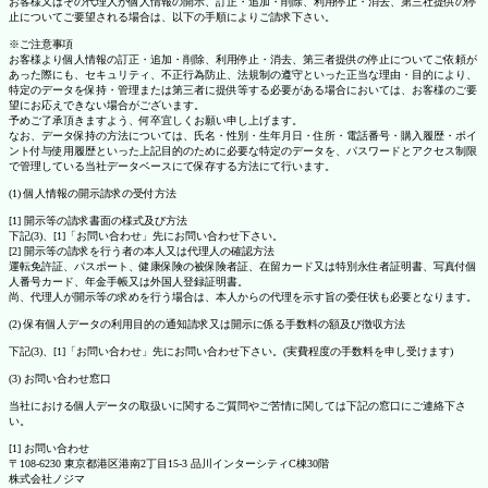
お客様又はその代理人が個人情報の開示、訂正・追加・削除、利用停止・消去、第三社提供の停
止についてご要望される場合は、以下の手順によりご請求下さい。
※ご注意事項
お客様より個人情報の訂正・追加・削除、利用停止・消去、第三者提供の停止についてご依頼が
あった際にも、セキュリティ、不正行為防止、法規制の遵守といった正当な理由・目的により、
特定のデータを保持・管理または第三者に提供等する必要がある場合においては、お客様のご要
望にお応えできない場合がございます。
予めご了承頂きますよう、何卒宜しくお願い申し上げます。
なお、データ保持の方法については、氏名・性別・生年月日・住所・電話番号・購入履歴・ポイ
ント付与使用履歴といった上記目的のために必要な特定のデータを、パスワードとアクセス制限
で管理している当社データベースにて保存する方法にて行います。
(1) 個人情報の開示請求の受付方法
[1] 開示等の請求書面の様式及び方法
下記(3)、[1]「お問い合わせ」先にお問い合わせ下さい。
[2] 開示等の請求を行う者の本人又は代理人の確認方法
運転免許証、パスポート、健康保険の被保険者証、在留カード又は特別永住者証明書、写真付個
人番号カード、年金手帳又は外国人登録証明書。
尚、代理人が開示等の求めを行う場合は、本人からの代理を示す旨の委任状も必要となります。
(2) 保有個人データの利用目的の通知請求又は開示に係る手数料の額及び徴収方法
下記(3)、[1]「お問い合わせ」先にお問い合わせ下さい。(実費程度の手数料を申し受けます)
(3) お問い合わせ窓口
当社における個人データの取扱いに関するご質問やご苦情に関しては下記の窓口にご連絡下さ
い。
[1] お問い合わせ
〒108-6230 東京都港区港南2丁目15-3 品川インターシティC棟30階
株式会社ノジマ