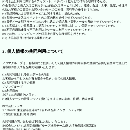
付与または利用に関するd アカウント、d ポイント数などの情報を取得するため。
(3)お客様がご購入又はご利用された商品又はサービスに関し、連絡、配達、工事、設定、修理そ
の他お客様のご要望やお問い合わせへのご回答、資料等の送付を行うため。
(4) 商品開発および新規サービスに関する検討、提供のため。
(5) 各種セール又はイベントへのご案内状を送付させていただくため。
(6) 電子メール配信サービスのお申し込みの確認及び電子メールを配信させていただくため。
(7) お客様よりご意見又はご提言をいただいた事項に対し、ご回答させていただくため。
(8) 不正利用防止及び不正利用防止ツールに利用させていただくため。
(9) その他、ノジマグループが経営上必要な各種管理を行うため。
(10) 上記各項目に付随する業務のため
2. 個人情報の共同利用について
ノジマグループは、お客様にご提供いただく個人情報の利用目的の達成に必要な範囲内で適正に
お客様の個人情報を共同利用いたします。
(1) 共同利用される個人データの項目
お客様から申し入れが有る場合を除き、全ての個人情報。
(2) 共同利用する者の範囲
ノジマグループ
(3) 利用目的
上記 1.の利用目的と同じ。
(4) 個人データの管理について責任を有する者の名称、住所、代表者等
株式会社ノジマ
〒108-6230 東京都港区港南2丁目15-3 品川インターシティC棟
代表執行役社長 野島 廣司
共同利用の問い合わせは下記にお願いいたします。
株式会社ノジマ 総務部/総務グループ法務チーム(個人情報保護相談窓口)
電話番号: 050-3116-1212(代表)