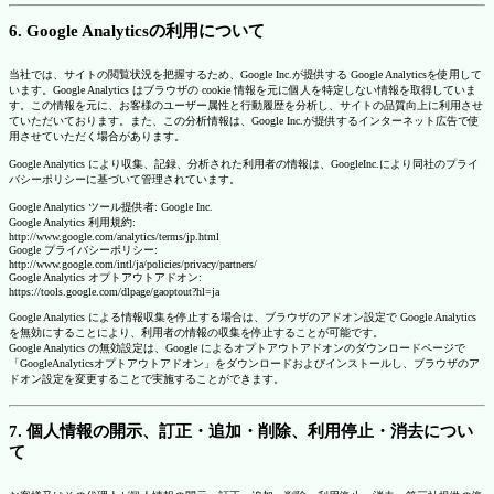
6. Google Analyticsの利用について
当社では、サイトの閲覧状況を把握するため、Google Inc.が提供する Google Analyticsを使用して
います。Google Analytics はブラウザの cookie 情報を元に個人を特定しない情報を取得していま
す。この情報を元に、お客様のユーザー属性と行動履歴を分析し、サイトの品質向上に利用させ
ていただいております。また、この分析情報は、Google Inc.が提供するインターネット広告で使
用させていただく場合があります。
Google Analytics により収集、記録、分析された利用者の情報は、GoogleInc.により同社のプライ
バシーポリシーに基づいて管理されています。
Google Analytics ツール提供者: Google Inc.
Google Analytics 利用規約:
http://www.google.com/analytics/terms/jp.html
Google プライバシーポリシー:
http://www.google.com/intl/ja/policies/privacy/partners/
Google Analytics オプトアウトアドオン:
https://tools.google.com/dlpage/gaoptout?hl=ja
Google Analytics による情報収集を停止する場合は、ブラウザのアドオン設定で Google Analytics
を無効にすることにより、利用者の情報の収集を停止することが可能です。
Google Analytics の無効設定は、Google によるオプトアウトアドオンのダウンロードページで
「GoogleAnalyticsオプトアウトアドオン」をダウンロードおよびインストールし、ブラウザのア
ドオン設定を変更することで実施することができます。
7. 個人情報の開示、訂正・追加・削除、利用停止・消去につい
て