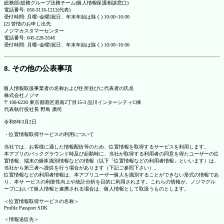
総務部/総務グループ法務チーム(個人情報保護相談窓口)
電話番号: 050-3116-1212(代表)
受付時間: 月曜~金曜(祝日、年末年始は除く) 10:00~16:00
[2] 苦情のお申し出先
ノジマカスタマーセンター
電話番号: 045-228-3546
受付時間: 月曜~金曜(祝日、年末年始は除く) 10:00~16:00
8. その他の公表事項
個人情報取扱事業者の名称および住所並びに代表者の氏名
株式会社ノジマ
〒108-6230 東京都港区港南2丁目15-3 品川インターシティC棟
代表執行役社長 野島 廣司
令和8年3月2日
・位置情報取得サービスの利用について
当社では、お客様に適した情報配信等のため、位置情報を取得するサービスを利用します。
本アプリのバックグラウンド時及び起動時に、当社が取得する利用者の同意を得たユーザーの位
置情報、端末の個体識別情報などの情報（以下「位置情報などの利用者情報」といいます）は、
当社から第三者へ提供を行う場合があります（下記ご参照下さい）。
位置情報などの利用者情報は、本アプリユーザー個人を識別することができない形式の情報であ
り、本サ ービスの利便性向上や統計分析を目的に利用されます。これらの情報が、ノジマグル
ープにおいて個人情報と連携される場合は、個人情報として取扱うものとします。
＜位置情報取得サービスの名称＞
Profile Passport SDK
＜情報送信先＞