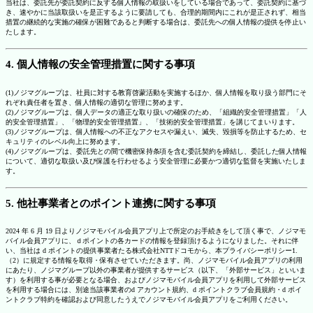
当社は、委託先が委託契約に反する個人情報の取扱いをしている場合であって、委託契約に基づ
き、速やかに当該取扱いを是正するように要請しても、合理的期間内にこれが是正されず、相当
措置の継続的な実施の確保が困難であると判断する場合は、委託先への個人情報の提供を停止い
たします。
4. 個人情報の安全管理措置に関する事項
(1)ノジマグループは、社員に対する教育啓蒙活動を実施するほか、個人情報を取り扱う部門にそ
れぞれ責任者を置き、個人情報の適切な管理に努めます。
(2)ノジマグループは、個人データの適正な取り扱いの確保のため、「組織的安全管理措置」「人
的安全管理措置」、「物理的安全管理措置」、「技術的安全管理措置」を講じてまいります。
(3)ノジマグループは、個人情報への不正なアクセスや漏えい、滅失、毀損等を防止するため、セ
キュリティのレベル向上に努めます。
(4)ノジマグループは、委託先との間で機密保持条項を含む委託契約を締結し、委託した個人情報
について、適切な取扱い及び保護を行わせるよう安全管理に必要かつ適切な監督を実施いたしま
す。
5. 他社事業者とのポイント連携に関する事項
2024 年 6 月 19 日よりノジマモバイル会員アプリ上で所定のお手続きをして頂く事で、ノジマモ
バイル会員アプリに、ｄポイントの各カードの情報を登録頂けるようになりました。それに伴
い、当社は d ポイントの提供事業者たる株式会社NTTドコモから、本プライバシーポリシー1.
（2）に規定する情報を取得・保有させていただきます。尚、ノジマモバイル会員アプリの利用
にあたり、ノジマグループ以外の事業者が提供するサービス（以下、「外部サービス」といいま
す）を利用する事が必要となる場合、およびノジマモバイル会員アプリを利用して外部サービス
を利用する場合には、別途当該事業者のd アカウント規約、d ポイントクラブ会員規約・d ポイ
ントクラブ特約を確認および同意したうえでノジマモバイル会員アプリをご利用ください。