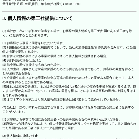
受付時間: 月曜~金曜(祝日、年末年始は除く) 10:00~16:00
3. 個人情報の第三社提供について
(1) 当社は、次のいずれかに該当する場合、お客様の個人情報を第三者(外国にある第三者を除
く。)に提供することがあります。
[1] お客様から事前に同意をいただいた場合。
[2] 利用目的の達成に必要な範囲内でにおいて、当社の業務委託先(再委託先を含みます。)に当該
個人情報を提供する場合。
[3] 合併その他の事由による事業の承継に伴って個人情報が提供される場合。
[4] 共同利用の場合(上記 2.)。
[5] 法令等に基づき提供を求められた場合。
[6] 人の生命、身体または財産の保護のために必要がある場合であって、お客様の同意を得るこ
とが困難である場合。
[7] 公衆衛生の向上または児童の健全な育成の推進のために特に必要がある場合であって、本人
の同意を得ることが困難である場合。
[8]国または地方公共団体、またはその委託を受けた者が法令の定める事務を実施するうえで、協
力する必要がある場合であって、お客様の同意を得ることにより当該事務の遂行に支障を及ぼす
おそれがある場合。
[9] オプトアウト方式により個人情報保護委員会に届け出をして認められている場合。
(2) 当社は、次のいずれかに該当する場合に、お客様の個人情報を外国にある第三者に提供する
ことがあります。
[1] お客様から事前に外国にある第三者への提供を認める旨の同意をいただいた場合。
[2]適切かつ合理的な方法により、個人情報保護法の趣旨に沿った措置を実施していると認められ
てた外国にある第三者に個人データを提供する場合。
(3) 個人情報の提供の停止