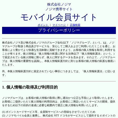
株式会社ノジマ
ノジマ携帯サイト
モバイル会員サイト
ポイント
｜
マイページ
｜
店舗検索
プライバシーポリシー
株式会社ノジマ及び株式会社ノジマのグループ会社(以下「ノジマグループ」という。)は、ノジ
マグループが取扱う商品及びサービスを、安心してご購入およびご利用いただくことを通じ、お
客様により豊かでより快適な生活体験に貢献できますよう、お客様の個人情報を取得し利用する
ことが有ります。個人情報は「個人情報の保護に関する法律(以下「個人情報保護法」という。)
で規定されている個人情報に限らず、個人に関するデータを含みます。その上で、ノジマグルー
プは、個人情報の重要性を認識し、本個人情報保護方針に則りお客様の個人情報の保護を徹底い
たします。
尚、本個人情報保護方針に規定されていない事項につきましては、「個人情報保護法」に従いま
す。
1. 個人情報の取得及び利用目的
ノジマグループは、お客様の個人情報の取得に際し適法かつ公正な手段により取得いたします。
お客様にご提供いただく個人情報の利用目的は、お客様にご満足いただくサービスの開発、提供
をするため以下の目的の達成に必要な範囲内で適正に個人情報を利用いたします。
(1) ポイントカードサービス等、会員制サービスへの登録をさせていただくため
(2) ノジマモバイル会員と連携し、株式会社 NTT ドコモがサービスとして提供する d ポイントの