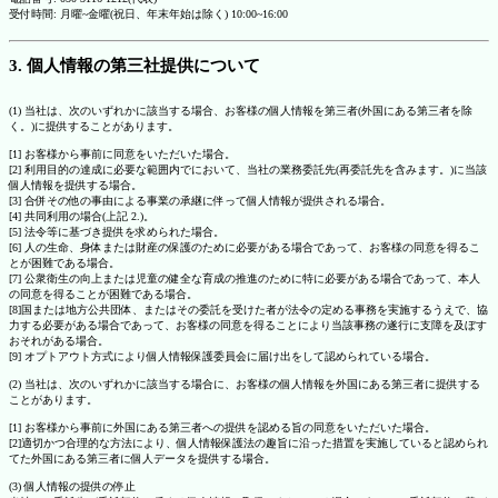
受付時間: 月曜~金曜(祝日、年末年始は除く) 10:00~16:00
3. 個人情報の第三社提供について
(1) 当社は、次のいずれかに該当する場合、お客様の個人情報を第三者(外国にある第三者を除
く。)に提供することがあります。
[1] お客様から事前に同意をいただいた場合。
[2] 利用目的の達成に必要な範囲内でにおいて、当社の業務委託先(再委託先を含みます。)に当該
個人情報を提供する場合。
[3] 合併その他の事由による事業の承継に伴って個人情報が提供される場合。
[4] 共同利用の場合(上記 2.)。
[5] 法令等に基づき提供を求められた場合。
[6] 人の生命、身体または財産の保護のために必要がある場合であって、お客様の同意を得るこ
とが困難である場合。
[7] 公衆衛生の向上または児童の健全な育成の推進のために特に必要がある場合であって、本人
の同意を得ることが困難である場合。
[8]国または地方公共団体、またはその委託を受けた者が法令の定める事務を実施するうえで、協
力する必要がある場合であって、お客様の同意を得ることにより当該事務の遂行に支障を及ぼす
おそれがある場合。
[9] オプトアウト方式により個人情報保護委員会に届け出をして認められている場合。
(2) 当社は、次のいずれかに該当する場合に、お客様の個人情報を外国にある第三者に提供する
ことがあります。
[1] お客様から事前に外国にある第三者への提供を認める旨の同意をいただいた場合。
[2]適切かつ合理的な方法により、個人情報保護法の趣旨に沿った措置を実施していると認められ
てた外国にある第三者に個人データを提供する場合。
(3) 個人情報の提供の停止