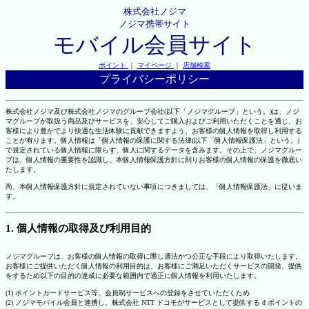
株式会社ノジマ
ノジマ携帯サイト
モバイル会員サイト
ポイント
｜
マイページ
｜
店舗検索
プライバシーポリシー
株式会社ノジマ及び株式会社ノジマのグループ会社(以下「ノジマグループ」という。)は、ノジ
マグループが取扱う商品及びサービスを、安心してご購入およびご利用いただくことを通じ、お
客様により豊かでより快適な生活体験に貢献できますよう、お客様の個人情報を取得し利用する
ことが有ります。個人情報は「個人情報の保護に関する法律(以下「個人情報保護法」という。)
で規定されている個人情報に限らず、個人に関するデータを含みます。その上で、ノジマグルー
プは、個人情報の重要性を認識し、本個人情報保護方針に則りお客様の個人情報の保護を徹底い
たします。
尚、本個人情報保護方針に規定されていない事項につきましては、「個人情報保護法」に従いま
す。
1. 個人情報の取得及び利用目的
ノジマグループは、お客様の個人情報の取得に際し適法かつ公正な手段により取得いたします。
お客様にご提供いただく個人情報の利用目的は、お客様にご満足いただくサービスの開発、提供
をするため以下の目的の達成に必要な範囲内で適正に個人情報を利用いたします。
(1) ポイントカードサービス等、会員制サービスへの登録をさせていただくため
(2) ノジマモバイル会員と連携し、株式会社 NTT ドコモがサービスとして提供する d ポイントの