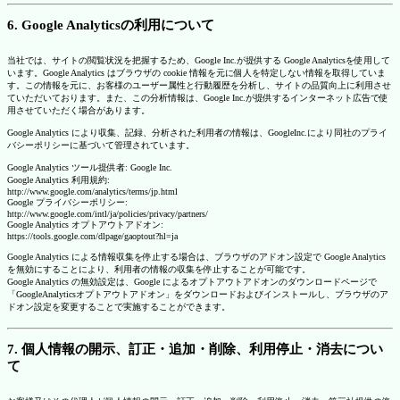
6. Google Analyticsの利用について
当社では、サイトの閲覧状況を把握するため、Google Inc.が提供する Google Analyticsを使用して
います。Google Analytics はブラウザの cookie 情報を元に個人を特定しない情報を取得していま
す。この情報を元に、お客様のユーザー属性と行動履歴を分析し、サイトの品質向上に利用させ
ていただいております。また、この分析情報は、Google Inc.が提供するインターネット広告で使
用させていただく場合があります。
Google Analytics により収集、記録、分析された利用者の情報は、GoogleInc.により同社のプライ
バシーポリシーに基づいて管理されています。
Google Analytics ツール提供者: Google Inc.
Google Analytics 利用規約:
http://www.google.com/analytics/terms/jp.html
Google プライバシーポリシー:
http://www.google.com/intl/ja/policies/privacy/partners/
Google Analytics オプトアウトアドオン:
https://tools.google.com/dlpage/gaoptout?hl=ja
Google Analytics による情報収集を停止する場合は、ブラウザのアドオン設定で Google Analytics
を無効にすることにより、利用者の情報の収集を停止することが可能です。
Google Analytics の無効設定は、Google によるオプトアウトアドオンのダウンロードページで
「GoogleAnalyticsオプトアウトアドオン」をダウンロードおよびインストールし、ブラウザのア
ドオン設定を変更することで実施することができます。
7. 個人情報の開示、訂正・追加・削除、利用停止・消去につい
て