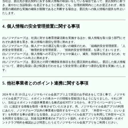
当社は、委託先が委託契約に反する個人情報の取扱いをしている場合であって、委託契約に基づ
き、速やかに当該取扱いを是正するように要請しても、合理的期間内にこれが是正されず、相当
措置の継続的な実施の確保が困難であると判断する場合は、委託先への個人情報の提供を停止い
たします。
4. 個人情報の安全管理措置に関する事項
(1)ノジマグループは、社員に対する教育啓蒙活動を実施するほか、個人情報を取り扱う部門にそ
れぞれ責任者を置き、個人情報の適切な管理に努めます。
(2)ノジマグループは、個人データの適正な取り扱いの確保のため、「組織的安全管理措置」「人
的安全管理措置」、「物理的安全管理措置」、「技術的安全管理措置」を講じてまいります。
(3)ノジマグループは、個人情報への不正なアクセスや漏えい、滅失、毀損等を防止するため、セ
キュリティのレベル向上に努めます。
(4)ノジマグループは、委託先との間で機密保持条項を含む委託契約を締結し、委託した個人情報
について、適切な取扱い及び保護を行わせるよう安全管理に必要かつ適切な監督を実施いたしま
す。
5. 他社事業者とのポイント連携に関する事項
2024 年 6 月 19 日よりノジマモバイル会員アプリ上で所定のお手続きをして頂く事で、ノジマモ
バイル会員アプリに、ｄポイントの各カードの情報を登録頂けるようになりました。それに伴
い、当社は d ポイントの提供事業者たる株式会社NTTドコモから、本プライバシーポリシー1.
（2）に規定する情報を取得・保有させていただきます。尚、ノジマモバイル会員アプリの利用
にあたり、ノジマグループ以外の事業者が提供するサービス（以下、「外部サービス」といいま
す）を利用する事が必要となる場合、およびノジマモバイル会員アプリを利用して外部サービス
を利用する場合には、別途当該事業者のd アカウント規約、d ポイントクラブ会員規約・d ポイ
ントクラブ特約を確認および同意したうえでノジマモバイル会員アプリをご利用ください。