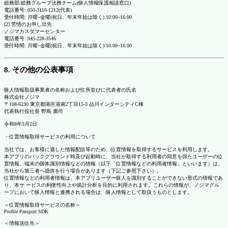
総務部/総務グループ法務チーム(個人情報保護相談窓口)
電話番号: 050-3116-1212(代表)
受付時間: 月曜~金曜(祝日、年末年始は除く) 10:00~16:00
[2] 苦情のお申し出先
ノジマカスタマーセンター
電話番号: 045-228-3546
受付時間: 月曜~金曜(祝日、年末年始は除く) 10:00~16:00
8. その他の公表事項
個人情報取扱事業者の名称および住所並びに代表者の氏名
株式会社ノジマ
〒108-6230 東京都港区港南2丁目15-3 品川インターシティC棟
代表執行役社長 野島 廣司
令和8年3月2日
・位置情報取得サービスの利用について
当社では、お客様に適した情報配信等のため、位置情報を取得するサービスを利用します。
本アプリのバックグラウンド時及び起動時に、当社が取得する利用者の同意を得たユーザーの位
置情報、端末の個体識別情報などの情報（以下「位置情報などの利用者情報」といいます）は、
当社から第三者へ提供を行う場合があります（下記ご参照下さい）。
位置情報などの利用者情報は、本アプリユーザー個人を識別することができない形式の情報であ
り、本サ ービスの利便性向上や統計分析を目的に利用されます。これらの情報が、ノジマグル
ープにおいて個人情報と連携される場合は、個人情報として取扱うものとします。
＜位置情報取得サービスの名称＞
Profile Passport SDK
＜情報送信先＞