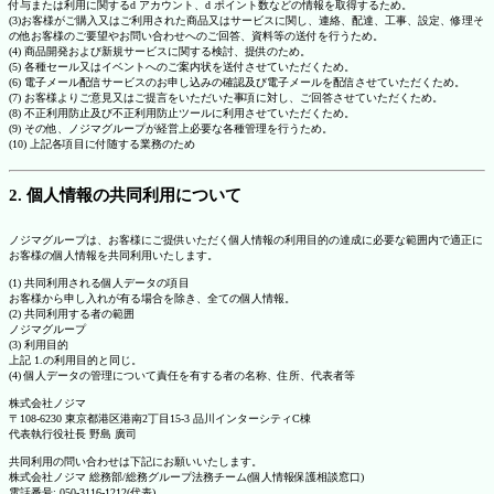
付与または利用に関するd アカウント、d ポイント数などの情報を取得するため。
(3)お客様がご購入又はご利用された商品又はサービスに関し、連絡、配達、工事、設定、修理そ
の他お客様のご要望やお問い合わせへのご回答、資料等の送付を行うため。
(4) 商品開発および新規サービスに関する検討、提供のため。
(5) 各種セール又はイベントへのご案内状を送付させていただくため。
(6) 電子メール配信サービスのお申し込みの確認及び電子メールを配信させていただくため。
(7) お客様よりご意見又はご提言をいただいた事項に対し、ご回答させていただくため。
(8) 不正利用防止及び不正利用防止ツールに利用させていただくため。
(9) その他、ノジマグループが経営上必要な各種管理を行うため。
(10) 上記各項目に付随する業務のため
2. 個人情報の共同利用について
ノジマグループは、お客様にご提供いただく個人情報の利用目的の達成に必要な範囲内で適正に
お客様の個人情報を共同利用いたします。
(1) 共同利用される個人データの項目
お客様から申し入れが有る場合を除き、全ての個人情報。
(2) 共同利用する者の範囲
ノジマグループ
(3) 利用目的
上記 1.の利用目的と同じ。
(4) 個人データの管理について責任を有する者の名称、住所、代表者等
株式会社ノジマ
〒108-6230 東京都港区港南2丁目15-3 品川インターシティC棟
代表執行役社長 野島 廣司
共同利用の問い合わせは下記にお願いいたします。
株式会社ノジマ 総務部/総務グループ法務チーム(個人情報保護相談窓口)
電話番号: 050-3116-1212(代表)