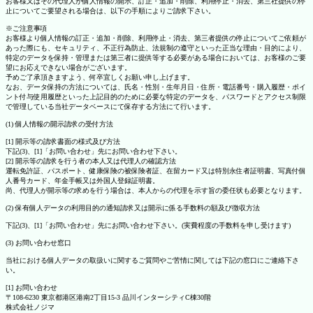
お客様又はその代理人が個人情報の開示、訂正・追加・削除、利用停止・消去、第三社提供の停
止についてご要望される場合は、以下の手順によりご請求下さい。
※ご注意事項
お客様より個人情報の訂正・追加・削除、利用停止・消去、第三者提供の停止についてご依頼が
あった際にも、セキュリティ、不正行為防止、法規制の遵守といった正当な理由・目的により、
特定のデータを保持・管理または第三者に提供等する必要がある場合においては、お客様のご要
望にお応えできない場合がございます。
予めご了承頂きますよう、何卒宜しくお願い申し上げます。
なお、データ保持の方法については、氏名・性別・生年月日・住所・電話番号・購入履歴・ポイ
ント付与使用履歴といった上記目的のために必要な特定のデータを、パスワードとアクセス制限
で管理している当社データベースにて保存する方法にて行います。
(1) 個人情報の開示請求の受付方法
[1] 開示等の請求書面の様式及び方法
下記(3)、[1]「お問い合わせ」先にお問い合わせ下さい。
[2] 開示等の請求を行う者の本人又は代理人の確認方法
運転免許証、パスポート、健康保険の被保険者証、在留カード又は特別永住者証明書、写真付個
人番号カード、年金手帳又は外国人登録証明書。
尚、代理人が開示等の求めを行う場合は、本人からの代理を示す旨の委任状も必要となります。
(2) 保有個人データの利用目的の通知請求又は開示に係る手数料の額及び徴収方法
下記(3)、[1]「お問い合わせ」先にお問い合わせ下さい。(実費程度の手数料を申し受けます)
(3) お問い合わせ窓口
当社における個人データの取扱いに関するご質問やご苦情に関しては下記の窓口にご連絡下さ
い。
[1] お問い合わせ
〒108-6230 東京都港区港南2丁目15-3 品川インターシティC棟30階
株式会社ノジマ