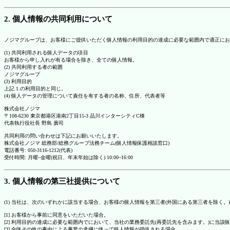
2. 個人情報の共同利用について
ノジマグループは、お客様にご提供いただく個人情報の利用目的の達成に必要な範囲内で適正にお
(1) 共同利用される個人データの項目
お客様から申し入れが有る場合を除き、全ての個人情報。
(2) 共同利用する者の範囲
ノジマグループ
(3) 利用目的
上記 1.の利用目的と同じ。
(4) 個人データの管理について責任を有する者の名称、住所、代表者等
株式会社ノジマ
〒108-6230 東京都港区港南2丁目15-3 品川インターシティC棟
代表執行役社長 野島 廣司
共同利用の問い合わせは下記にお願いいたします。
株式会社ノジマ 総務部/総務グループ法務チーム(個人情報保護相談窓口)
電話番号: 050-3116-1212(代表)
受付時間: 月曜~金曜(祝日、年末年始は除く) 10:00~16:00
3. 個人情報の第三社提供について
(1) 当社は、次のいずれかに該当する場合、お客様の個人情報を第三者(外国にある第三者を除く。
[1] お客様から事前に同意をいただいた場合。
[2] 利用目的の達成に必要な範囲内でにおいて、当社の業務委託先(再委託先を含みます。)に当該
[3] 合併その他の事由による事業の承継に伴って個人情報が提供される場合。