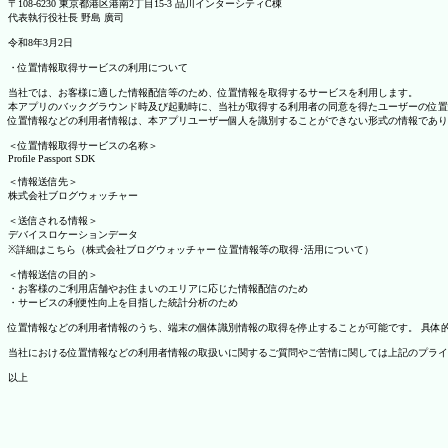
〒108-6230 東京都港区港南2丁目15-3 品川インターシティC棟
代表執行役社長 野島 廣司
令和8年3月2日
・位置情報取得サービスの利用について
当社では、お客様に適した情報配信等のため、位置情報を取得するサービスを利用します。
本アプリのバックグラウンド時及び起動時に、当社が取得する利用者の同意を得たユーザーの位置
位置情報などの利用者情報は、本アプリユーザー個人を識別することができない形式の情報であり
＜位置情報取得サービスの名称＞
Profile Passport SDK
＜情報送信先＞
株式会社ブログウォッチャー
＜送信される情報＞
デバイスロケーションデータ
※詳細はこちら（株式会社ブログウォッチャー 位置情報等の取得･活用について）
＜情報送信の目的＞
・お客様のご利用店舗やお住まいのエリアに応じた情報配信のため
・サービスの利便性向上を目指した統計分析のため
位置情報などの利用者情報のうち、端末の個体識別情報の取得を停止することが可能です。 具体的な設定
当社における位置情報などの利用者情報の取扱いに関するご質問やご苦情に関しては上記のプライ
以上