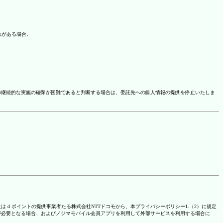
れがある場合。
の継続的な実施の確保が困難であると判断する場合は、委託先への個人情報の提供を停止いたしま
は d ポイントの提供事業者たる株式会社NTTドコモから、本プライバシーポリシー1.（2）に規定
が必要となる場合、およびノジマモバイル会員アプリを利用して外部サービスを利用する場合に