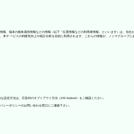
情報、端末の個体識別情報などの情報（以下「位置情報などの利用者情報」といいます）は、当社
、本サ ービスの利便性向上や統計分析を目的に利用されます。これらの情報が、ノジマグループに
方法は、広告IDのオプトアウト方法（iOS/Android）をご確認ください。
バシーポリシーのお問い合わせ窓口にご連絡下さい。