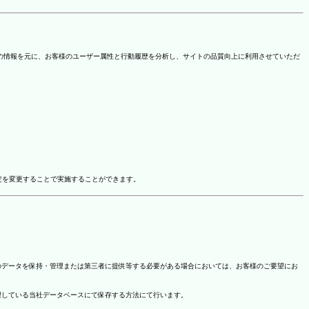
を取得しています。この情報を元に、お客様のユーザー属性と行動履歴を分析し、サイトの品質向上に利用させていただ
ドオン設定を変更することで実施することができます。
のデータを保持・管理または第三者に提供等する必要がある場合においては、お客様のご要望にお
理している当社データベースにて保存する方法にて行います。