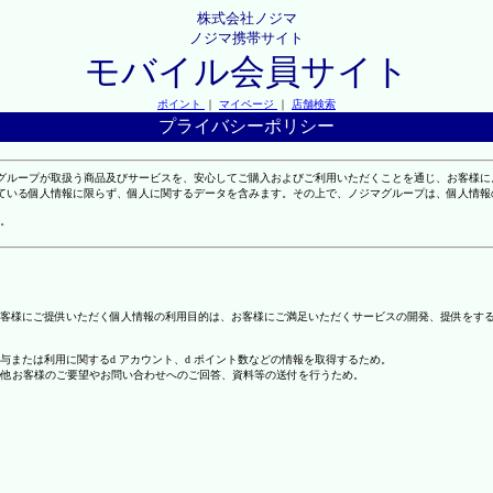
株式会社ノジマ
ノジマ携帯サイト
モバイル会員サイト
ポイント
｜
マイページ
｜
店舗検索
プライバシーポリシー
マグループが取扱う商品及びサービスを、安心してご購入およびご利用いただくことを通じ、お客様
れている個人情報に限らず、個人に関するデータを含みます。その上で、ノジマグループは、個人情
。
客様にご提供いただく個人情報の利用目的は、お客様にご満足いただくサービスの開発、提供をす
の付与または利用に関するd アカウント、d ポイント数などの情報を取得するため。
の他お客様のご要望やお問い合わせへのご回答、資料等の送付を行うため。