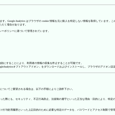
を使用しています。Google Analytics はブラウザの cookie 情報を元に個人を特定しない情報
いただく場合があります。
のプライバシーポリシーに基づいて管理されています。
alyticsを無効にすることにより、利用者の情報の収集を停止することが可能です。
ージで「GoogleAnalyticsオプトアウトアドオン」をダウンロードおよびインストールし、ブラウザのア
についてご要望される場合は、以下の手順によりご請求下さい。
った際にも、セキュリティ、不正行為防止、法規制の遵守といった正当な理由・目的により、特定
ト付与使用履歴といった上記目的のために必要な特定のデータを、パスワードとアクセス制限で管