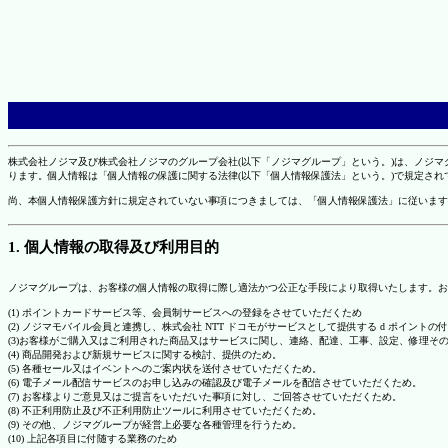
株式会社ノジマ及び株式会社ノジマのグループ会社(以下「ノジマグループ」という。)は、ノジ
ります。個人情報は「個人情報の保護に関する法律(以下「個人情報保護法」という。)で規定さ
尚、本個人情報保護方針に規定されていない事項につきましては、「個人情報保護法」に従います
1. 個人情報の取得及び利用目的
ノジマグループは、お客様の個人情報の取得に際し適法かつ公正な手段により取得いたします。お
(1) ポイントカードサービス等、会員制サービスへの登録をさせていただくため
(2) ノジマモバイル会員と連携し、株式会社 NTT ドコモがサービスとして提供する d ポイント
(3)お客様がご購入又はご利用された商品又はサービスに関し、連絡、配達、工事、設定、修理そ
(4) 商品開発および新規サービスに関する検討、提供のため。
(5) 各種セール又はイベントへのご案内状を送付させていただくため。
(6) 電子メール配信サービスのお申し込みの確認及び電子メールを配信させていただくため。
(7) お客様よりご意見又はご提言をいただいた事項に対し、ご回答させていただくため。
(8) 不正利用防止及び不正利用防止ツールに利用させていただくため。
(9) その他、ノジマグループが経営上必要な各種管理を行うため。
(10) 上記各項目に付随する業務のため