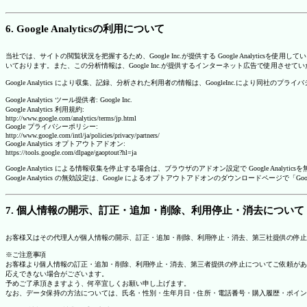
6. Google Analyticsの利用について
当社では、サイトの閲覧状況を把握するため、Google Inc.が提供する Google Analytics
いております。また、この分析情報は、Google Inc.が提供するインターネット広告で使用させて
Google Analytics により収集、記録、分析された利用者の情報は、GoogleInc.により同社
Google Analytics ツール提供者: Google Inc.
Google Analytics 利用規約:
http://www.google.com/analytics/terms/jp.html
Google プライバシーポリシー:
http://www.google.com/intl/ja/policies/privacy/partners/
Google Analytics オプトアウトアドオン:
https://tools.google.com/dlpage/gaoptout?hl=ja
Google Analytics による情報収集を停止する場合は、ブラウザのアドオン設定で Google An
Google Analytics の無効設定は、Google によるオプトアウトアドオンのダウンロードペ
7. 個人情報の開示、訂正・追加・削除、利用停止・消去について
お客様又はその代理人が個人情報の開示、訂正・追加・削除、利用停止・消去、第三社提供の停止
※ご注意事項
お客様より個人情報の訂正・追加・削除、利用停止・消去、第三者提供の停止についてご依頼があ
応えできない場合がございます。
予めご了承頂きますよう、何卒宜しくお願い申し上げます。
なお、データ保持の方法については、氏名・性別・生年月日・住所・電話番号・購入履歴・ポイン