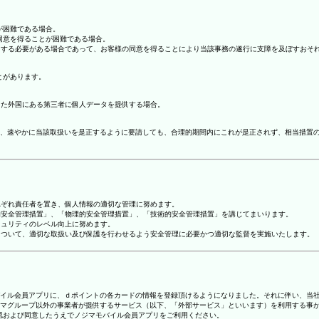
が困難である場合。
の同意を得ることが困難である場合。
協力する必要がある場合であって、お客様の同意を得ることにより当該事務の遂行に支障を及ぼすおそ
とがあります。
てた外国にある第三者に個人データを提供する場合。
、速やかに当該取扱いを是正するように要請しても、合理的期間内にこれが是正されず、相当措置
れぞれ責任者を置き、個人情報の適切な管理に努めます。
人的安全管理措置」、「物理的安全管理措置」、「技術的安全管理措置」を講じてまいります。
キュリティのレベル向上に努めます。
報について、適切な取扱い及び保護を行わせるよう安全管理に必要かつ適切な監督を実施いたします。
ジマモバイル会員アプリに、ｄポイントの各カードの情報を登録頂けるようになりました。それに伴い、当社
マグループ以外の事業者が提供するサービス（以下、「外部サービス」といいます）を利用する事
確認および同意したうえでノジマモバイル会員アプリをご利用ください。