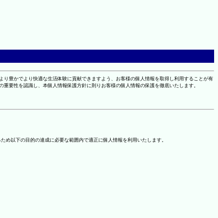
により豊かでより快適な生活体験に貢献できますよう、お客様の個人情報を取得し利用することが有
報の重要性を認識し、本個人情報保護方針に則りお客様の個人情報の保護を徹底いたします。
るため以下の目的の達成に必要な範囲内で適正に個人情報を利用いたします。