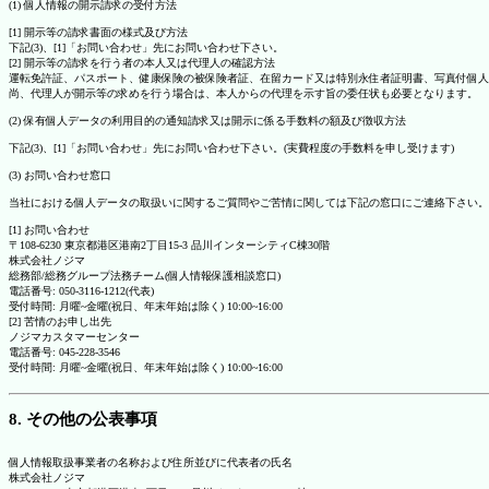
(1) 個人情報の開示請求の受付方法
[1] 開示等の請求書面の様式及び方法
下記(3)、[1]「お問い合わせ」先にお問い合わせ下さい。
[2] 開示等の請求を行う者の本人又は代理人の確認方法
運転免許証、パスポート、健康保険の被保険者証、在留カード又は特別永住者証明書、写真付個人
尚、代理人が開示等の求めを行う場合は、本人からの代理を示す旨の委任状も必要となります。
(2) 保有個人データの利用目的の通知請求又は開示に係る手数料の額及び徴収方法
下記(3)、[1]「お問い合わせ」先にお問い合わせ下さい。(実費程度の手数料を申し受けます)
(3) お問い合わせ窓口
当社における個人データの取扱いに関するご質問やご苦情に関しては下記の窓口にご連絡下さい。
[1] お問い合わせ
〒108-6230 東京都港区港南2丁目15-3 品川インターシティC棟30階
株式会社ノジマ
総務部/総務グループ法務チーム(個人情報保護相談窓口)
電話番号: 050-3116-1212(代表)
受付時間: 月曜~金曜(祝日、年末年始は除く) 10:00~16:00
[2] 苦情のお申し出先
ノジマカスタマーセンター
電話番号: 045-228-3546
受付時間: 月曜~金曜(祝日、年末年始は除く) 10:00~16:00
8. その他の公表事項
個人情報取扱事業者の名称および住所並びに代表者の氏名
株式会社ノジマ