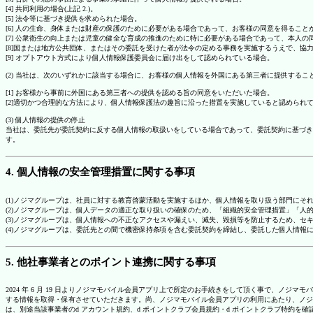
[4] 共同利用の場合(上記 2.)。
[5] 法令等に基づき提供を求められた場合。
[6] 人の生命、身体または財産の保護のために必要がある場合であって、お客様の同意を得ること
[7] 公衆衛生の向上または児童の健全な育成の推進のために特に必要がある場合であって、本人
[8]国または地方公共団体、またはその委託を受けた者が法令の定める事務を実施するうえで、
[9] オプトアウト方式により個人情報保護委員会に届け出をして認められている場合。
(2) 当社は、次のいずれかに該当する場合に、お客様の個人情報を外国にある第三者に提供するこ
[1] お客様から事前に外国にある第三者への提供を認める旨の同意をいただいた場合。
[2]適切かつ合理的な方法により、個人情報保護法の趣旨に沿った措置を実施していると認められ
(3) 個人情報の提供の停止
当社は、委託先が委託契約に反する個人情報の取扱いをしている場合であって、委託契約に基づき
す。
4. 個人情報の安全管理措置に関する事項
(1)ノジマグループは、社員に対する教育啓蒙活動を実施するほか、個人情報を取り扱う部門にそ
(2)ノジマグループは、個人データの適正な取り扱いの確保のため、「組織的安全管理措置」「
(3)ノジマグループは、個人情報への不正なアクセスや漏えい、滅失、毀損等を防止するため、セ
(4)ノジマグループは、委託先との間で機密保持条項を含む委託契約を締結し、委託した個人情
5. 他社事業者とのポイント連携に関する事項
2024 年 6 月 19 日よりノジマモバイル会員アプリ上で所定のお手続きをして頂く事で、ノ
する情報を取得・保有させていただきます。尚、ノジマモバイル会員アプリの利用にあたり、ノジ
は、別途当該事業者のd アカウント規約、d ポイントクラブ会員規約・d ポイントクラブ特約を