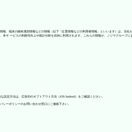
情報、端末の個体識別情報などの情報（以下「位置情報などの利用者情報」といいます）は、当社
、本サ ービスの利便性向上や統計分析を目的に利用されます。これらの情報が、ノジマグループに
方法は、広告IDのオプトアウト方法（iOS/Android）をご確認ください。
バシーポリシーのお問い合わせ窓口にご連絡下さい。