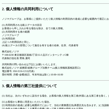
2. 個人情報の共同利用について
ノジマグループは、お客様にご提供いただく個人情報の利用目的の達成に必要な範囲内で適正にお
(1) 共同利用される個人データの項目
お客様から申し入れが有る場合を除き、全ての個人情報。
(2) 共同利用する者の範囲
ノジマグループ
(3) 利用目的
上記 1.の利用目的と同じ。
(4) 個人データの管理について責任を有する者の名称、住所、代表者等
株式会社ノジマ
〒108-6230 東京都港区港南2丁目15-3 品川インターシティC棟
代表執行役社長 野島 廣司
共同利用の問い合わせは下記にお願いいたします。
株式会社ノジマ 総務部/総務グループ法務チーム(個人情報保護相談窓口)
電話番号: 050-3116-1212(代表)
受付時間: 月曜~金曜(祝日、年末年始は除く) 10:00~16:00
3. 個人情報の第三社提供について
(1) 当社は、次のいずれかに該当する場合、お客様の個人情報を第三者(外国にある第三者を除く。
[1] お客様から事前に同意をいただいた場合。
[2] 利用目的の達成に必要な範囲内でにおいて、当社の業務委託先(再委託先を含みます。)に当該
[3] 合併その他の事由による事業の承継に伴って個人情報が提供される場合。