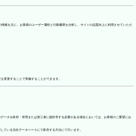
を取得しています。この情報を元に、お客様のユーザー属性と行動履歴を分析し、サイトの品質向上に利用させていただ
ドオン設定を変更することで実施することができます。
のデータを保持・管理または第三者に提供等する必要がある場合においては、お客様のご要望にお
理している当社データベースにて保存する方法にて行います。