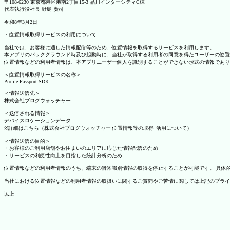
〒108-6230 東京都港区港南2丁目15-3 品川インターシティC棟
代表執行役社長 野島 廣司
令和8年3月2日
・位置情報取得サービスの利用について
当社では、お客様に適した情報配信等のため、位置情報を取得するサービスを利用します。
本アプリのバックグラウンド時及び起動時に、当社が取得する利用者の同意を得たユーザーの位置
位置情報などの利用者情報は、本アプリユーザー個人を識別することができない形式の情報であり
＜位置情報取得サービスの名称＞
Profile Passport SDK
＜情報送信先＞
株式会社ブログウォッチャー
＜送信される情報＞
デバイスロケーションデータ
※詳細はこちら（株式会社ブログウォッチャー 位置情報等の取得･活用について）
＜情報送信の目的＞
・お客様のご利用店舗やお住まいのエリアに応じた情報配信のため
・サービスの利便性向上を目指した統計分析のため
位置情報などの利用者情報のうち、端末の個体識別情報の取得を停止することが可能です。 具体的な設定
当社における位置情報などの利用者情報の取扱いに関するご質問やご苦情に関しては上記のプライ
以上