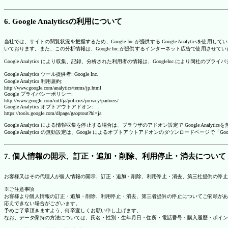
6. Google Analyticsの利用について
当社では、サイトの閲覧状況を把握するため、Google Inc.が提供する Google Analytics
いております。また、この分析情報は、Google Inc.が提供するインターネット広告で使用させて
Google Analytics により収集、記録、分析された利用者の情報は、GoogleInc.により同社
Google Analytics ツール提供者: Google Inc.
Google Analytics 利用規約:
http://www.google.com/analytics/terms/jp.html
Google プライバシーポリシー:
http://www.google.com/intl/ja/policies/privacy/partners/
Google Analytics オプトアウトアドオン:
https://tools.google.com/dlpage/gaoptout?hl=ja
Google Analytics による情報収集を停止する場合は、ブラウザのアドオン設定で Google An
Google Analytics の無効設定は、Google によるオプトアウトアドオンのダウンロードペ
7. 個人情報の開示、訂正・追加・削除、利用停止・消去について
お客様又はその代理人が個人情報の開示、訂正・追加・削除、利用停止・消去、第三社提供の停止
※ご注意事項
お客様より個人情報の訂正・追加・削除、利用停止・消去、第三者提供の停止についてご依頼があ
応えできない場合がございます。
予めご了承頂きますよう、何卒宜しくお願い申し上げます。
なお、データ保持の方法については、氏名・性別・生年月日・住所・電話番号・購入履歴・ポイン