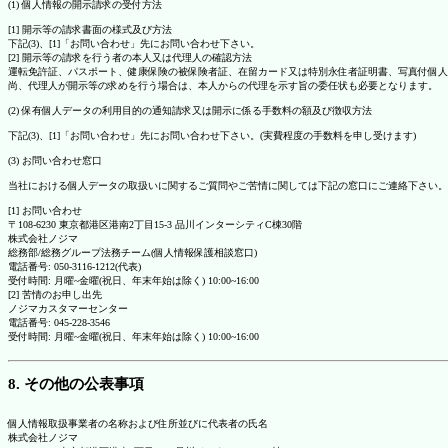
(1) 個人情報の開示請求の受付方法
[1] 開示等の請求書面の様式及び方法
下記(3)、[1]「お問い合わせ」先にお問い合わせ下さい。
[2] 開示等の請求を行う者の本人又は代理人の確認方法
運転免許証、パスポート、健康保険の被保険者証、在留カード又は特別永住者証明書、写真付個人
尚、代理人が開示等の求めを行う場合は、本人からの代理を示す旨の委任状も必要となります。
(2) 保有個人データの利用目的の通知請求又は開示に係る手数料の額及び徴収方法
下記(3)、[1]「お問い合わせ」先にお問い合わせ下さい。(実費程度の手数料を申し受けます)
(3) お問い合わせ窓口
当社における個人データの取扱いに関するご質問やご苦情に関しては下記の窓口にご連絡下さい。
[1] お問い合わせ
〒108-6230 東京都港区港南2丁目15-3 品川インターシティC棟30階
株式会社ノジマ
総務部/総務グループ法務チーム(個人情報保護相談窓口)
電話番号: 050-3116-1212(代表)
受付時間: 月曜~金曜(祝日、年末年始は除く) 10:00~16:00
[2] 苦情のお申し出先
ノジマカスタマーセンター
電話番号: 045-228-3546
受付時間: 月曜~金曜(祝日、年末年始は除く) 10:00~16:00
8. その他の公表事項
個人情報取扱事業者の名称および住所並びに代表者の氏名
株式会社ノジマ