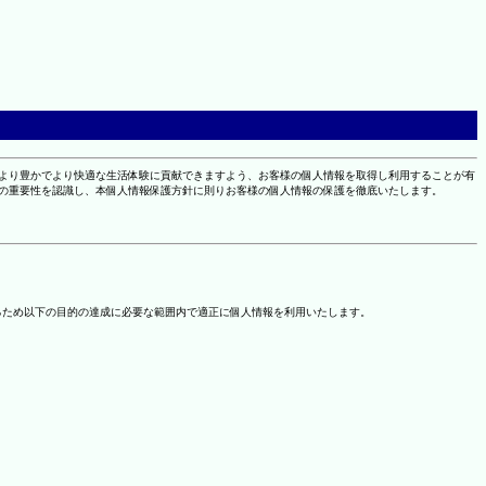
により豊かでより快適な生活体験に貢献できますよう、お客様の個人情報を取得し利用することが有
報の重要性を認識し、本個人情報保護方針に則りお客様の個人情報の保護を徹底いたします。
るため以下の目的の達成に必要な範囲内で適正に個人情報を利用いたします。