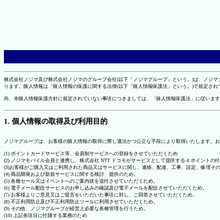
株式会社ノジマ及び株式会社ノジマのグループ会社(以下「ノジマグループ」という。)は、ノジ
ります。個人情報は「個人情報の保護に関する法律(以下「個人情報保護法」という。)で規定さ
尚、本個人情報保護方針に規定されていない事項につきましては、「個人情報保護法」に従います
1. 個人情報の取得及び利用目的
ノジマグループは、お客様の個人情報の取得に際し適法かつ公正な手段により取得いたします。お
(1) ポイントカードサービス等、会員制サービスへの登録をさせていただくため
(2) ノジマモバイル会員と連携し、株式会社 NTT ドコモがサービスとして提供する d ポイント
(3)お客様がご購入又はご利用された商品又はサービスに関し、連絡、配達、工事、設定、修理そ
(4) 商品開発および新規サービスに関する検討、提供のため。
(5) 各種セール又はイベントへのご案内状を送付させていただくため。
(6) 電子メール配信サービスのお申し込みの確認及び電子メールを配信させていただくため。
(7) お客様よりご意見又はご提言をいただいた事項に対し、ご回答させていただくため。
(8) 不正利用防止及び不正利用防止ツールに利用させていただくため。
(9) その他、ノジマグループが経営上必要な各種管理を行うため。
(10) 上記各項目に付随する業務のため