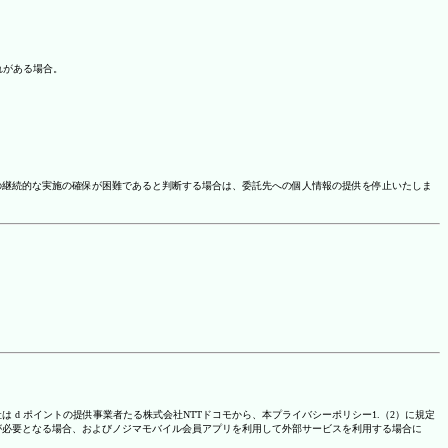
れがある場合。
の継続的な実施の確保が困難であると判断する場合は、委託先への個人情報の提供を停止いたしま
は d ポイントの提供事業者たる株式会社NTTドコモから、本プライバシーポリシー1.（2）に規定
が必要となる場合、およびノジマモバイル会員アプリを利用して外部サービスを利用する場合に