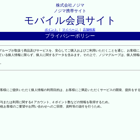
株式会社ノジマ
ノジマ携帯サイト
モバイル会員サイト
ポイント
｜
マイページ
｜
店舗検索
プライバシーポリシー
マグループが取扱う商品及びサービスを、安心してご購入およびご利用いただくことを通じ、お客様
れている個人情報に限らず、個人に関するデータを含みます。その上で、ノジマグループは、個人情
。
客様にご提供いただく個人情報の利用目的は、お客様にご満足いただくサービスの開発、提供をす
の付与または利用に関するd アカウント、d ポイント数などの情報を取得するため。
の他お客様のご要望やお問い合わせへのご回答、資料等の送付を行うため。