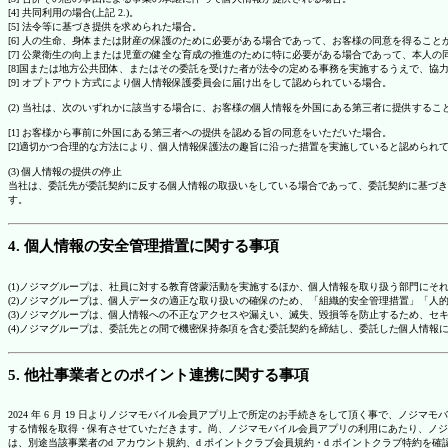
[4] 共同利用の場合(上記 2.)。
[5] 法令等に基づき提供を求められた場合。
[6] 人の生命、身体または財産の保護のために必要がある場合であって、お客様の同意を得ること
[7] 公衆衛生の向上または児童の健全な育成の推進のために特に必要がある場合であって、本人
[8]国または地方公共団体、またはその委託を受けた者が法令の定める事務を実施するうえで、
[9] オプトアウト方式により個人情報保護委員会に届け出をして認められている場合。
(2) 当社は、次のいずれかに該当する場合に、お客様の個人情報を外国にある第三者に提供するこ
[1] お客様から事前に外国にある第三者への提供を認める旨の同意をいただいた場合。
[2]適切かつ合理的な方法により、個人情報保護法の趣旨に沿った措置を実施していると認められ
(3) 個人情報の提供の停止
当社は、委託先が委託契約に反する個人情報の取扱いをしている場合であって、委託契約に基づき
す。
4. 個人情報の安全管理措置に関する事項
(1)ノジマグループは、社員に対する教育啓蒙活動を実施するほか、個人情報を取り扱う部門にそ
(2)ノジマグループは、個人データの適正な取り扱いの確保のため、「組織的安全管理措置」「
(3)ノジマグループは、個人情報への不正なアクセスや漏えい、滅失、毀損等を防止するため、セ
(4)ノジマグループは、委託先との間で機密保持条項を含む委託契約を締結し、委託した個人情
5. 他社事業者とのポイント連携に関する事項
2024 年 6 月 19 日よりノジマモバイル会員アプリ上で所定のお手続きをして頂く事で、ノ
する情報を取得・保有させていただきます。尚、ノジマモバイル会員アプリの利用にあたり、ノジ
は、別途当該事業者のd アカウント規約、d ポイントクラブ会員規約・d ポイントクラブ特約を