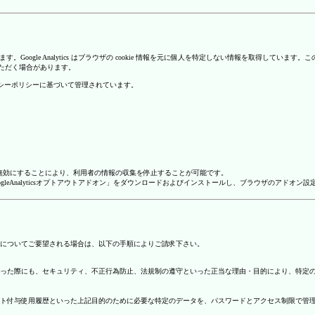
を使用しています。Google Analytics はブラウザの cookie 情報を元に個人を特定しない情報
いただく場合があります。
のプライバシーポリシーに基づいて管理されています。
alyticsを無効にすることにより、利用者の情報の収集を停止することが可能です。
ージで「GoogleAnalyticsオプトアウトアドオン」をダウンロードおよびインストールし、ブラウザのア
についてご要望される場合は、以下の手順によりご請求下さい。
った際にも、セキュリティ、不正行為防止、法規制の遵守といった正当な理由・目的により、特定
ト付与使用履歴といった上記目的のために必要な特定のデータを、パスワードとアクセス制限で管