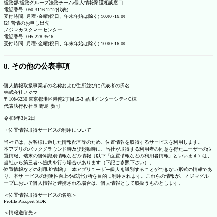
総務部/総務グループ法務チーム(個人情報保護相談窓口)
電話番号: 050-3116-1212(代表)
受付時間: 月曜~金曜(祝日、年末年始は除く) 10:00~16:00
[2] 苦情のお申し出先
ノジマカスタマーセンター
電話番号: 045-228-3546
受付時間: 月曜~金曜(祝日、年末年始は除く) 10:00~16:00
8. その他の公表事項
個人情報取扱事業者の名称および住所並びに代表者の氏名
株式会社ノジマ
〒108-6230 東京都港区港南2丁目15-3 品川インターシティC棟
代表執行役社長 野島 廣司
令和8年3月2日
・位置情報取得サービスの利用について
当社では、お客様に適した情報配信等のため、位置情報を取得するサービスを利用します。
本アプリのバックグラウンド時及び起動時に、当社が取得する利用者の同意を得たユーザーの位
置情報、端末の個体識別情報などの情報（以下「位置情報などの利用者情報」といいます）は、
当社から第三者へ提供を行う場合があります（下記ご参照下さい）。
位置情報などの利用者情報は、本アプリユーザー個人を識別することができない形式の情報であ
り、本サ ービスの利便性向上や統計分析を目的に利用されます。これらの情報が、ノジマグル
ープにおいて個人情報と連携される場合は、個人情報として取扱うものとします。
＜位置情報取得サービスの名称＞
Profile Passport SDK
＜情報送信先＞