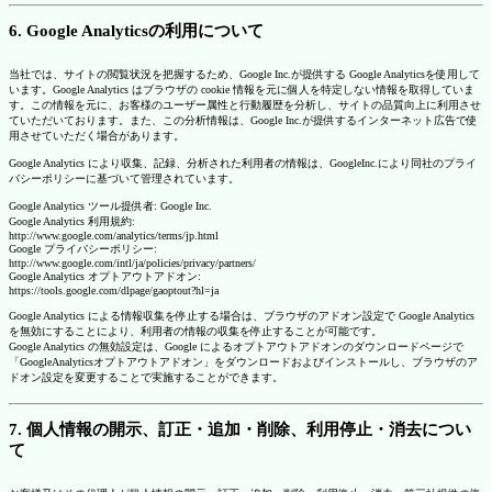
6. Google Analyticsの利用について
当社では、サイトの閲覧状況を把握するため、Google Inc.が提供する Google Analyticsを使用して
います。Google Analytics はブラウザの cookie 情報を元に個人を特定しない情報を取得していま
す。この情報を元に、お客様のユーザー属性と行動履歴を分析し、サイトの品質向上に利用させ
ていただいております。また、この分析情報は、Google Inc.が提供するインターネット広告で使
用させていただく場合があります。
Google Analytics により収集、記録、分析された利用者の情報は、GoogleInc.により同社のプライ
バシーポリシーに基づいて管理されています。
Google Analytics ツール提供者: Google Inc.
Google Analytics 利用規約:
http://www.google.com/analytics/terms/jp.html
Google プライバシーポリシー:
http://www.google.com/intl/ja/policies/privacy/partners/
Google Analytics オプトアウトアドオン:
https://tools.google.com/dlpage/gaoptout?hl=ja
Google Analytics による情報収集を停止する場合は、ブラウザのアドオン設定で Google Analytics
を無効にすることにより、利用者の情報の収集を停止することが可能です。
Google Analytics の無効設定は、Google によるオプトアウトアドオンのダウンロードページで
「GoogleAnalyticsオプトアウトアドオン」をダウンロードおよびインストールし、ブラウザのア
ドオン設定を変更することで実施することができます。
7. 個人情報の開示、訂正・追加・削除、利用停止・消去につい
て