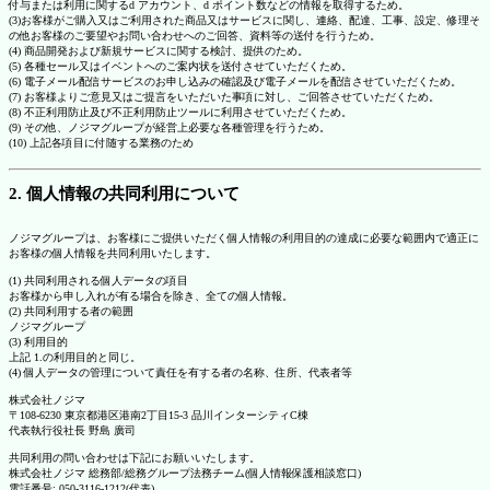
付与または利用に関するd アカウント、d ポイント数などの情報を取得するため。
(3)お客様がご購入又はご利用された商品又はサービスに関し、連絡、配達、工事、設定、修理そ
の他お客様のご要望やお問い合わせへのご回答、資料等の送付を行うため。
(4) 商品開発および新規サービスに関する検討、提供のため。
(5) 各種セール又はイベントへのご案内状を送付させていただくため。
(6) 電子メール配信サービスのお申し込みの確認及び電子メールを配信させていただくため。
(7) お客様よりご意見又はご提言をいただいた事項に対し、ご回答させていただくため。
(8) 不正利用防止及び不正利用防止ツールに利用させていただくため。
(9) その他、ノジマグループが経営上必要な各種管理を行うため。
(10) 上記各項目に付随する業務のため
2. 個人情報の共同利用について
ノジマグループは、お客様にご提供いただく個人情報の利用目的の達成に必要な範囲内で適正に
お客様の個人情報を共同利用いたします。
(1) 共同利用される個人データの項目
お客様から申し入れが有る場合を除き、全ての個人情報。
(2) 共同利用する者の範囲
ノジマグループ
(3) 利用目的
上記 1.の利用目的と同じ。
(4) 個人データの管理について責任を有する者の名称、住所、代表者等
株式会社ノジマ
〒108-6230 東京都港区港南2丁目15-3 品川インターシティC棟
代表執行役社長 野島 廣司
共同利用の問い合わせは下記にお願いいたします。
株式会社ノジマ 総務部/総務グループ法務チーム(個人情報保護相談窓口)
電話番号: 050-3116-1212(代表)