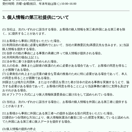
受付時間: 月曜~金曜(祝日、年末年始は除く) 10:00~16:00
3. 個人情報の第三社提供について
(1) 当社は、次のいずれかに該当する場合、お客様の個人情報を第三者(外国にある第三者を除
く。)に提供することがあります。
[1] お客様から事前に同意をいただいた場合。
[2] 利用目的の達成に必要な範囲内でにおいて、当社の業務委託先(再委託先を含みます。)に当該
個人情報を提供する場合。
[3] 合併その他の事由による事業の承継に伴って個人情報が提供される場合。
[4] 共同利用の場合(上記 2.)。
[5] 法令等に基づき提供を求められた場合。
[6] 人の生命、身体または財産の保護のために必要がある場合であって、お客様の同意を得るこ
とが困難である場合。
[7] 公衆衛生の向上または児童の健全な育成の推進のために特に必要がある場合であって、本人
の同意を得ることが困難である場合。
[8]国または地方公共団体、またはその委託を受けた者が法令の定める事務を実施するうえで、協
力する必要がある場合であって、お客様の同意を得ることにより当該事務の遂行に支障を及ぼす
おそれがある場合。
[9] オプトアウト方式により個人情報保護委員会に届け出をして認められている場合。
(2) 当社は、次のいずれかに該当する場合に、お客様の個人情報を外国にある第三者に提供する
ことがあります。
[1] お客様から事前に外国にある第三者への提供を認める旨の同意をいただいた場合。
[2]適切かつ合理的な方法により、個人情報保護法の趣旨に沿った措置を実施していると認められ
てた外国にある第三者に個人データを提供する場合。
(3) 個人情報の提供の停止