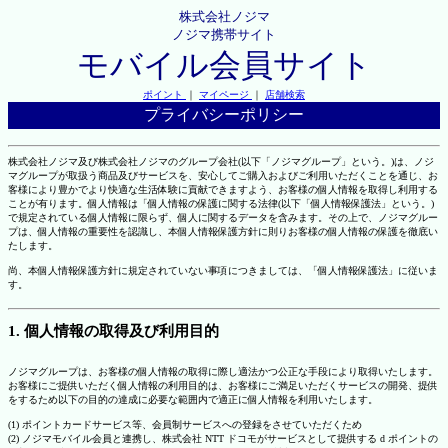
株式会社ノジマ
ノジマ携帯サイト
モバイル会員サイト
ポイント
｜
マイページ
｜
店舗検索
プライバシーポリシー
株式会社ノジマ及び株式会社ノジマのグループ会社(以下「ノジマグループ」という。)は、ノジ
マグループが取扱う商品及びサービスを、安心してご購入およびご利用いただくことを通じ、お
客様により豊かでより快適な生活体験に貢献できますよう、お客様の個人情報を取得し利用する
ことが有ります。個人情報は「個人情報の保護に関する法律(以下「個人情報保護法」という。)
で規定されている個人情報に限らず、個人に関するデータを含みます。その上で、ノジマグルー
プは、個人情報の重要性を認識し、本個人情報保護方針に則りお客様の個人情報の保護を徹底い
たします。
尚、本個人情報保護方針に規定されていない事項につきましては、「個人情報保護法」に従いま
す。
1. 個人情報の取得及び利用目的
ノジマグループは、お客様の個人情報の取得に際し適法かつ公正な手段により取得いたします。
お客様にご提供いただく個人情報の利用目的は、お客様にご満足いただくサービスの開発、提供
をするため以下の目的の達成に必要な範囲内で適正に個人情報を利用いたします。
(1) ポイントカードサービス等、会員制サービスへの登録をさせていただくため
(2) ノジマモバイル会員と連携し、株式会社 NTT ドコモがサービスとして提供する d ポイントの