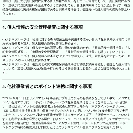
当社は、委託先が委託契約に反する個人情報の取扱いをしている場合であって、委託契約に基づ
き、速やかに当該取扱いを是正するように要請しても、合理的期間内にこれが是正されず、相当
措置の継続的な実施の確保が困難であると判断する場合は、委託先への個人情報の提供を停止い
たします。
4. 個人情報の安全管理措置に関する事項
(1)ノジマグループは、社員に対する教育啓蒙活動を実施するほか、個人情報を取り扱う部門にそ
れぞれ責任者を置き、個人情報の適切な管理に努めます。
(2)ノジマグループは、個人データの適正な取り扱いの確保のため、「組織的安全管理措置」「人
的安全管理措置」、「物理的安全管理措置」、「技術的安全管理措置」を講じてまいります。
(3)ノジマグループは、個人情報への不正なアクセスや漏えい、滅失、毀損等を防止するため、セ
キュリティのレベル向上に努めます。
(4)ノジマグループは、委託先との間で機密保持条項を含む委託契約を締結し、委託した個人情報
について、適切な取扱い及び保護を行わせるよう安全管理に必要かつ適切な監督を実施いたしま
す。
5. 他社事業者とのポイント連携に関する事項
2024 年 6 月 19 日よりノジマモバイル会員アプリ上で所定のお手続きをして頂く事で、ノジマモ
バイル会員アプリに、ｄポイントの各カードの情報を登録頂けるようになりました。それに伴
い、当社は d ポイントの提供事業者たる株式会社NTTドコモから、本プライバシーポリシー1.
（2）に規定する情報を取得・保有させていただきます。尚、ノジマモバイル会員アプリの利用
にあたり、ノジマグループ以外の事業者が提供するサービス（以下、「外部サービス」といいま
す）を利用する事が必要となる場合、およびノジマモバイル会員アプリを利用して外部サービス
を利用する場合には、別途当該事業者のd アカウント規約、d ポイントクラブ会員規約・d ポイ
ントクラブ特約を確認および同意したうえでノジマモバイル会員アプリをご利用ください。