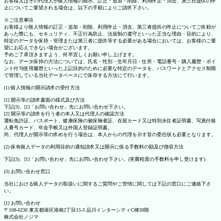
お客様又はその代理人が個人情報の開示、訂正・追加・削除、利用停止・消去、第三社提供の停
止についてご要望される場合は、以下の手順によりご請求下さい。
※ご注意事項
お客様より個人情報の訂正・追加・削除、利用停止・消去、第三者提供の停止についてご依頼が
あった際にも、セキュリティ、不正行為防止、法規制の遵守といった正当な理由・目的により、
特定のデータを保持・管理または第三者に提供等する必要がある場合においては、お客様のご要
望にお応えできない場合がございます。
予めご了承頂きますよう、何卒宜しくお願い申し上げます。
なお、データ保持の方法については、氏名・性別・生年月日・住所・電話番号・購入履歴・ポイ
ント付与使用履歴といった上記目的のために必要な特定のデータを、パスワードとアクセス制限
で管理している当社データベースにて保存する方法にて行います。
(1) 個人情報の開示請求の受付方法
[1] 開示等の請求書面の様式及び方法
下記(3)、[1]「お問い合わせ」先にお問い合わせ下さい。
[2] 開示等の請求を行う者の本人又は代理人の確認方法
運転免許証、パスポート、健康保険の被保険者証、在留カード又は特別永住者証明書、写真付個
人番号カード、年金手帳又は外国人登録証明書。
尚、代理人が開示等の求めを行う場合は、本人からの代理を示す旨の委任状も必要となります。
(2) 保有個人データの利用目的の通知請求又は開示に係る手数料の額及び徴収方法
下記(3)、[1]「お問い合わせ」先にお問い合わせ下さい。(実費程度の手数料を申し受けます)
(3) お問い合わせ窓口
当社における個人データの取扱いに関するご質問やご苦情に関しては下記の窓口にご連絡下さ
い。
[1] お問い合わせ
〒108-6230 東京都港区港南2丁目15-3 品川インターシティC棟30階
株式会社ノジマ