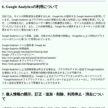
6. Google Analyticsの利用について
当社では、サイトの閲覧状況を把握するため、Google Inc.が提供する Google Analyticsを使用して
います。Google Analytics はブラウザの cookie 情報を元に個人を特定しない情報を取得していま
す。この情報を元に、お客様のユーザー属性と行動履歴を分析し、サイトの品質向上に利用させ
ていただいております。また、この分析情報は、Google Inc.が提供するインターネット広告で使
用させていただく場合があります。
Google Analytics により収集、記録、分析された利用者の情報は、GoogleInc.により同社のプライ
バシーポリシーに基づいて管理されています。
Google Analytics ツール提供者: Google Inc.
Google Analytics 利用規約:
http://www.google.com/analytics/terms/jp.html
Google プライバシーポリシー:
http://www.google.com/intl/ja/policies/privacy/partners/
Google Analytics オプトアウトアドオン:
https://tools.google.com/dlpage/gaoptout?hl=ja
Google Analytics による情報収集を停止する場合は、ブラウザのアドオン設定で Google Analytics
を無効にすることにより、利用者の情報の収集を停止することが可能です。
Google Analytics の無効設定は、Google によるオプトアウトアドオンのダウンロードページで
「GoogleAnalyticsオプトアウトアドオン」をダウンロードおよびインストールし、ブラウザのア
ドオン設定を変更することで実施することができます。
7. 個人情報の開示、訂正・追加・削除、利用停止・消去につい
て