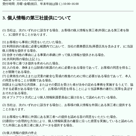
受付時間: 月曜~金曜(祝日、年末年始は除く) 10:00~16:00
3. 個人情報の第三社提供について
(1) 当社は、次のいずれかに該当する場合、お客様の個人情報を第三者(外国にある第三者を除
く。)に提供することがあります。
[1] お客様から事前に同意をいただいた場合。
[2] 利用目的の達成に必要な範囲内でにおいて、当社の業務委託先(再委託先を含みます。)に当該
個人情報を提供する場合。
[3] 合併その他の事由による事業の承継に伴って個人情報が提供される場合。
[4] 共同利用の場合(上記 2.)。
[5] 法令等に基づき提供を求められた場合。
[6] 人の生命、身体または財産の保護のために必要がある場合であって、お客様の同意を得るこ
とが困難である場合。
[7] 公衆衛生の向上または児童の健全な育成の推進のために特に必要がある場合であって、本人
の同意を得ることが困難である場合。
[8]国または地方公共団体、またはその委託を受けた者が法令の定める事務を実施するうえで、協
力する必要がある場合であって、お客様の同意を得ることにより当該事務の遂行に支障を及ぼす
おそれがある場合。
[9] オプトアウト方式により個人情報保護委員会に届け出をして認められている場合。
(2) 当社は、次のいずれかに該当する場合に、お客様の個人情報を外国にある第三者に提供する
ことがあります。
[1] お客様から事前に外国にある第三者への提供を認める旨の同意をいただいた場合。
[2]適切かつ合理的な方法により、個人情報保護法の趣旨に沿った措置を実施していると認められ
てた外国にある第三者に個人データを提供する場合。
(3) 個人情報の提供の停止