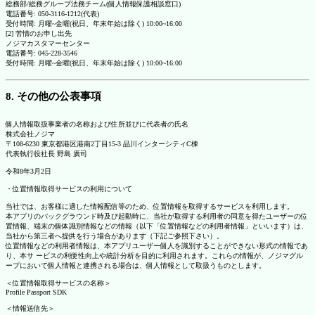
総務部/総務グループ法務チーム(個人情報保護相談窓口)
電話番号: 050-3116-1212(代表)
受付時間: 月曜~金曜(祝日、年末年始は除く) 10:00~16:00
[2] 苦情のお申し出先
ノジマカスタマーセンター
電話番号: 045-228-3546
受付時間: 月曜~金曜(祝日、年末年始は除く) 10:00~16:00
8. その他の公表事項
個人情報取扱事業者の名称および住所並びに代表者の氏名
株式会社ノジマ
〒108-6230 東京都港区港南2丁目15-3 品川インターシティC棟
代表執行役社長 野島 廣司
令和8年3月2日
・位置情報取得サービスの利用について
当社では、お客様に適した情報配信等のため、位置情報を取得するサービスを利用します。
本アプリのバックグラウンド時及び起動時に、当社が取得する利用者の同意を得たユーザーの位
置情報、端末の個体識別情報などの情報（以下「位置情報などの利用者情報」といいます）は、
当社から第三者へ提供を行う場合があります（下記ご参照下さい）。
位置情報などの利用者情報は、本アプリユーザー個人を識別することができない形式の情報であ
り、本サ ービスの利便性向上や統計分析を目的に利用されます。これらの情報が、ノジマグル
ープにおいて個人情報と連携される場合は、個人情報として取扱うものとします。
＜位置情報取得サービスの名称＞
Profile Passport SDK
＜情報送信先＞