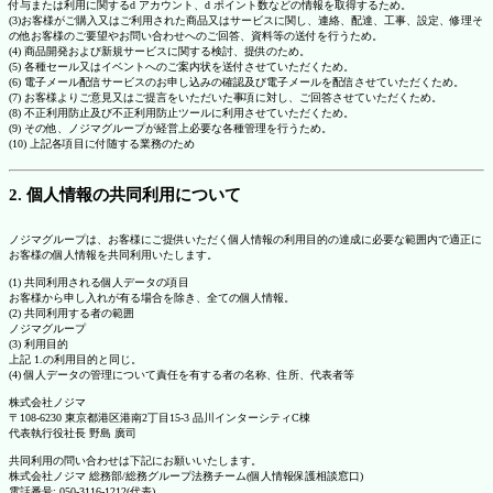
付与または利用に関するd アカウント、d ポイント数などの情報を取得するため。
(3)お客様がご購入又はご利用された商品又はサービスに関し、連絡、配達、工事、設定、修理そ
の他お客様のご要望やお問い合わせへのご回答、資料等の送付を行うため。
(4) 商品開発および新規サービスに関する検討、提供のため。
(5) 各種セール又はイベントへのご案内状を送付させていただくため。
(6) 電子メール配信サービスのお申し込みの確認及び電子メールを配信させていただくため。
(7) お客様よりご意見又はご提言をいただいた事項に対し、ご回答させていただくため。
(8) 不正利用防止及び不正利用防止ツールに利用させていただくため。
(9) その他、ノジマグループが経営上必要な各種管理を行うため。
(10) 上記各項目に付随する業務のため
2. 個人情報の共同利用について
ノジマグループは、お客様にご提供いただく個人情報の利用目的の達成に必要な範囲内で適正に
お客様の個人情報を共同利用いたします。
(1) 共同利用される個人データの項目
お客様から申し入れが有る場合を除き、全ての個人情報。
(2) 共同利用する者の範囲
ノジマグループ
(3) 利用目的
上記 1.の利用目的と同じ。
(4) 個人データの管理について責任を有する者の名称、住所、代表者等
株式会社ノジマ
〒108-6230 東京都港区港南2丁目15-3 品川インターシティC棟
代表執行役社長 野島 廣司
共同利用の問い合わせは下記にお願いいたします。
株式会社ノジマ 総務部/総務グループ法務チーム(個人情報保護相談窓口)
電話番号: 050-3116-1212(代表)