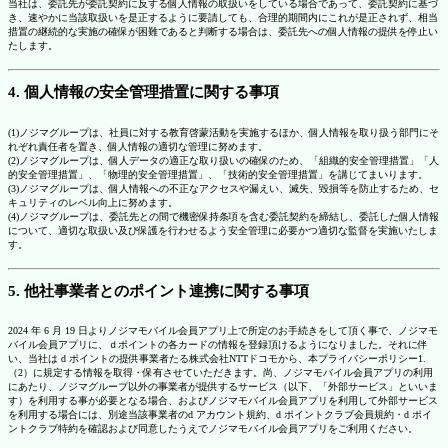
当社は、委託先が委託契約に反する個人情報の取扱いをしている場合であって、委託契約に基づ
き、速やかに当該取扱いを是正するように要請しても、合理的期間内にこれが是正されず、相当
措置の継続的な実施の確保が困難であると判断する場合は、委託先への個人情報の提供を停止い
たします。
4. 個人情報の安全管理措置に関する事項
(1)ノジマグループは、社員に対する教育啓蒙活動を実施するほか、個人情報を取り扱う部門にそ
れぞれ責任者を置き、個人情報の適切な管理に努めます。
(2)ノジマグループは、個人データの適正な取り扱いの確保のため、「組織的安全管理措置」「人
的安全管理措置」、「物理的安全管理措置」、「技術的安全管理措置」を講じてまいります。
(3)ノジマグループは、個人情報への不正なアクセスや漏えい、滅失、毀損等を防止するため、セ
キュリティのレベル向上に努めます。
(4)ノジマグループは、委託先との間で機密保持条項を含む委託契約を締結し、委託した個人情報
について、適切な取扱い及び保護を行わせるよう安全管理に必要かつ適切な監督を実施いたしま
す。
5. 他社事業者とのポイント連携に関する事項
2024 年 6 月 19 日よりノジマモバイル会員アプリ上で所定のお手続きをして頂く事で、ノジマモ
バイル会員アプリに、ｄポイントの各カードの情報を登録頂けるようになりました。それに伴
い、当社は d ポイントの提供事業者たる株式会社NTTドコモから、本プライバシーポリシー1.
（2）に規定する情報を取得・保有させていただきます。尚、ノジマモバイル会員アプリの利用
にあたり、ノジマグループ以外の事業者が提供するサービス（以下、「外部サービス」といいま
す）を利用する事が必要となる場合、およびノジマモバイル会員アプリを利用して外部サービス
を利用する場合には、別途当該事業者のd アカウント規約、d ポイントクラブ会員規約・d ポイ
ントクラブ特約を確認および同意したうえでノジマモバイル会員アプリをご利用ください。