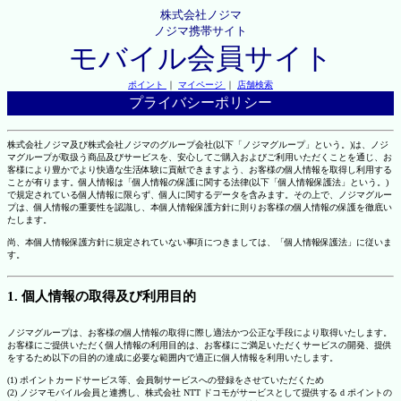
株式会社ノジマ
ノジマ携帯サイト
モバイル会員サイト
ポイント
｜
マイページ
｜
店舗検索
プライバシーポリシー
株式会社ノジマ及び株式会社ノジマのグループ会社(以下「ノジマグループ」という。)は、ノジ
マグループが取扱う商品及びサービスを、安心してご購入およびご利用いただくことを通じ、お
客様により豊かでより快適な生活体験に貢献できますよう、お客様の個人情報を取得し利用する
ことが有ります。個人情報は「個人情報の保護に関する法律(以下「個人情報保護法」という。)
で規定されている個人情報に限らず、個人に関するデータを含みます。その上で、ノジマグルー
プは、個人情報の重要性を認識し、本個人情報保護方針に則りお客様の個人情報の保護を徹底い
たします。
尚、本個人情報保護方針に規定されていない事項につきましては、「個人情報保護法」に従いま
す。
1. 個人情報の取得及び利用目的
ノジマグループは、お客様の個人情報の取得に際し適法かつ公正な手段により取得いたします。
お客様にご提供いただく個人情報の利用目的は、お客様にご満足いただくサービスの開発、提供
をするため以下の目的の達成に必要な範囲内で適正に個人情報を利用いたします。
(1) ポイントカードサービス等、会員制サービスへの登録をさせていただくため
(2) ノジマモバイル会員と連携し、株式会社 NTT ドコモがサービスとして提供する d ポイントの