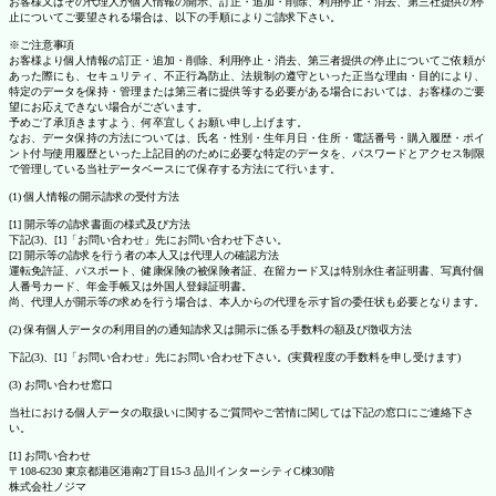
お客様又はその代理人が個人情報の開示、訂正・追加・削除、利用停止・消去、第三社提供の停
止についてご要望される場合は、以下の手順によりご請求下さい。
※ご注意事項
お客様より個人情報の訂正・追加・削除、利用停止・消去、第三者提供の停止についてご依頼が
あった際にも、セキュリティ、不正行為防止、法規制の遵守といった正当な理由・目的により、
特定のデータを保持・管理または第三者に提供等する必要がある場合においては、お客様のご要
望にお応えできない場合がございます。
予めご了承頂きますよう、何卒宜しくお願い申し上げます。
なお、データ保持の方法については、氏名・性別・生年月日・住所・電話番号・購入履歴・ポイ
ント付与使用履歴といった上記目的のために必要な特定のデータを、パスワードとアクセス制限
で管理している当社データベースにて保存する方法にて行います。
(1) 個人情報の開示請求の受付方法
[1] 開示等の請求書面の様式及び方法
下記(3)、[1]「お問い合わせ」先にお問い合わせ下さい。
[2] 開示等の請求を行う者の本人又は代理人の確認方法
運転免許証、パスポート、健康保険の被保険者証、在留カード又は特別永住者証明書、写真付個
人番号カード、年金手帳又は外国人登録証明書。
尚、代理人が開示等の求めを行う場合は、本人からの代理を示す旨の委任状も必要となります。
(2) 保有個人データの利用目的の通知請求又は開示に係る手数料の額及び徴収方法
下記(3)、[1]「お問い合わせ」先にお問い合わせ下さい。(実費程度の手数料を申し受けます)
(3) お問い合わせ窓口
当社における個人データの取扱いに関するご質問やご苦情に関しては下記の窓口にご連絡下さ
い。
[1] お問い合わせ
〒108-6230 東京都港区港南2丁目15-3 品川インターシティC棟30階
株式会社ノジマ