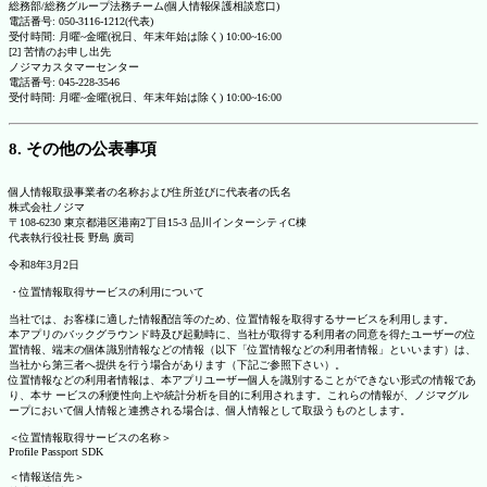
総務部/総務グループ法務チーム(個人情報保護相談窓口)
電話番号: 050-3116-1212(代表)
受付時間: 月曜~金曜(祝日、年末年始は除く) 10:00~16:00
[2] 苦情のお申し出先
ノジマカスタマーセンター
電話番号: 045-228-3546
受付時間: 月曜~金曜(祝日、年末年始は除く) 10:00~16:00
8. その他の公表事項
個人情報取扱事業者の名称および住所並びに代表者の氏名
株式会社ノジマ
〒108-6230 東京都港区港南2丁目15-3 品川インターシティC棟
代表執行役社長 野島 廣司
令和8年3月2日
・位置情報取得サービスの利用について
当社では、お客様に適した情報配信等のため、位置情報を取得するサービスを利用します。
本アプリのバックグラウンド時及び起動時に、当社が取得する利用者の同意を得たユーザーの位
置情報、端末の個体識別情報などの情報（以下「位置情報などの利用者情報」といいます）は、
当社から第三者へ提供を行う場合があります（下記ご参照下さい）。
位置情報などの利用者情報は、本アプリユーザー個人を識別することができない形式の情報であ
り、本サ ービスの利便性向上や統計分析を目的に利用されます。これらの情報が、ノジマグル
ープにおいて個人情報と連携される場合は、個人情報として取扱うものとします。
＜位置情報取得サービスの名称＞
Profile Passport SDK
＜情報送信先＞