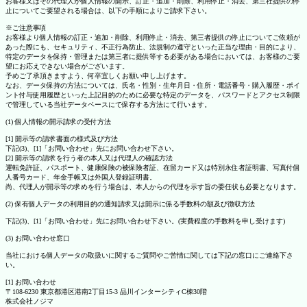
お客様又はその代理人が個人情報の開示、訂正・追加・削除、利用停止・消去、第三社提供の停
止についてご要望される場合は、以下の手順によりご請求下さい。
※ご注意事項
お客様より個人情報の訂正・追加・削除、利用停止・消去、第三者提供の停止についてご依頼が
あった際にも、セキュリティ、不正行為防止、法規制の遵守といった正当な理由・目的により、
特定のデータを保持・管理または第三者に提供等する必要がある場合においては、お客様のご要
望にお応えできない場合がございます。
予めご了承頂きますよう、何卒宜しくお願い申し上げます。
なお、データ保持の方法については、氏名・性別・生年月日・住所・電話番号・購入履歴・ポイ
ント付与使用履歴といった上記目的のために必要な特定のデータを、パスワードとアクセス制限
で管理している当社データベースにて保存する方法にて行います。
(1) 個人情報の開示請求の受付方法
[1] 開示等の請求書面の様式及び方法
下記(3)、[1]「お問い合わせ」先にお問い合わせ下さい。
[2] 開示等の請求を行う者の本人又は代理人の確認方法
運転免許証、パスポート、健康保険の被保険者証、在留カード又は特別永住者証明書、写真付個
人番号カード、年金手帳又は外国人登録証明書。
尚、代理人が開示等の求めを行う場合は、本人からの代理を示す旨の委任状も必要となります。
(2) 保有個人データの利用目的の通知請求又は開示に係る手数料の額及び徴収方法
下記(3)、[1]「お問い合わせ」先にお問い合わせ下さい。(実費程度の手数料を申し受けます)
(3) お問い合わせ窓口
当社における個人データの取扱いに関するご質問やご苦情に関しては下記の窓口にご連絡下さ
い。
[1] お問い合わせ
〒108-6230 東京都港区港南2丁目15-3 品川インターシティC棟30階
株式会社ノジマ