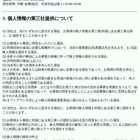
受付時間: 月曜~金曜(祝日、年末年始は除く) 10:00~16:00
3. 個人情報の第三社提供について
(1) 当社は、次のいずれかに該当する場合、お客様の個人情報を第三者(外国にある第三者を除
く。)に提供することがあります。
[1] お客様から事前に同意をいただいた場合。
[2] 利用目的の達成に必要な範囲内でにおいて、当社の業務委託先(再委託先を含みます。)に当該
個人情報を提供する場合。
[3] 合併その他の事由による事業の承継に伴って個人情報が提供される場合。
[4] 共同利用の場合(上記 2.)。
[5] 法令等に基づき提供を求められた場合。
[6] 人の生命、身体または財産の保護のために必要がある場合であって、お客様の同意を得るこ
とが困難である場合。
[7] 公衆衛生の向上または児童の健全な育成の推進のために特に必要がある場合であって、本人
の同意を得ることが困難である場合。
[8]国または地方公共団体、またはその委託を受けた者が法令の定める事務を実施するうえで、協
力する必要がある場合であって、お客様の同意を得ることにより当該事務の遂行に支障を及ぼす
おそれがある場合。
[9] オプトアウト方式により個人情報保護委員会に届け出をして認められている場合。
(2) 当社は、次のいずれかに該当する場合に、お客様の個人情報を外国にある第三者に提供する
ことがあります。
[1] お客様から事前に外国にある第三者への提供を認める旨の同意をいただいた場合。
[2]適切かつ合理的な方法により、個人情報保護法の趣旨に沿った措置を実施していると認められ
てた外国にある第三者に個人データを提供する場合。
(3) 個人情報の提供の停止