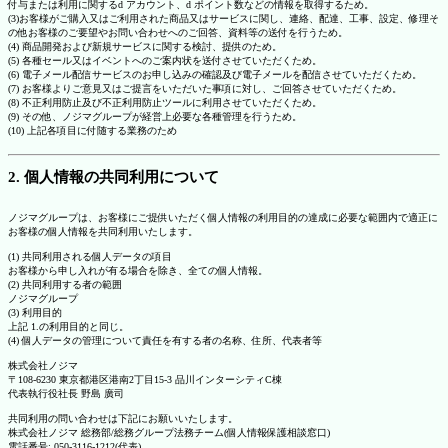
付与または利用に関するd アカウント、d ポイント数などの情報を取得するため。
(3)お客様がご購入又はご利用された商品又はサービスに関し、連絡、配達、工事、設定、修理そ
の他お客様のご要望やお問い合わせへのご回答、資料等の送付を行うため。
(4) 商品開発および新規サービスに関する検討、提供のため。
(5) 各種セール又はイベントへのご案内状を送付させていただくため。
(6) 電子メール配信サービスのお申し込みの確認及び電子メールを配信させていただくため。
(7) お客様よりご意見又はご提言をいただいた事項に対し、ご回答させていただくため。
(8) 不正利用防止及び不正利用防止ツールに利用させていただくため。
(9) その他、ノジマグループが経営上必要な各種管理を行うため。
(10) 上記各項目に付随する業務のため
2. 個人情報の共同利用について
ノジマグループは、お客様にご提供いただく個人情報の利用目的の達成に必要な範囲内で適正に
お客様の個人情報を共同利用いたします。
(1) 共同利用される個人データの項目
お客様から申し入れが有る場合を除き、全ての個人情報。
(2) 共同利用する者の範囲
ノジマグループ
(3) 利用目的
上記 1.の利用目的と同じ。
(4) 個人データの管理について責任を有する者の名称、住所、代表者等
株式会社ノジマ
〒108-6230 東京都港区港南2丁目15-3 品川インターシティC棟
代表執行役社長 野島 廣司
共同利用の問い合わせは下記にお願いいたします。
株式会社ノジマ 総務部/総務グループ法務チーム(個人情報保護相談窓口)
電話番号: 050-3116-1212(代表)