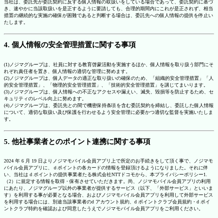
当社は、委託先が委託契約に反する個人情報の取扱いをしている場合であって、委託契約に基づ
き、速やかに当該取扱いを是正するように要請しても、合理的期間内にこれが是正されず、相当
措置の継続的な実施の確保が困難であると判断する場合は、委託先への個人情報の提供を停止い
たします。
4. 個人情報の安全管理措置に関する事項
(1)ノジマグループは、社員に対する教育啓蒙活動を実施するほか、個人情報を取り扱う部門にそ
れぞれ責任者を置き、個人情報の適切な管理に努めます。
(2)ノジマグループは、個人データの適正な取り扱いの確保のため、「組織的安全管理措置」「人
的安全管理措置」、「物理的安全管理措置」、「技術的安全管理措置」を講じてまいります。
(3)ノジマグループは、個人情報への不正なアクセスや漏えい、滅失、毀損等を防止するため、セ
キュリティのレベル向上に努めます。
(4)ノジマグループは、委託先との間で機密保持条項を含む委託契約を締結し、委託した個人情報
について、適切な取扱い及び保護を行わせるよう安全管理に必要かつ適切な監督を実施いたしま
す。
5. 他社事業者とのポイント連携に関する事項
2024 年 6 月 19 日よりノジマモバイル会員アプリ上で所定のお手続きをして頂く事で、ノジマモ
バイル会員アプリに、ｄポイントの各カードの情報を登録頂けるようになりました。それに伴
い、当社は d ポイントの提供事業者たる株式会社NTTドコモから、本プライバシーポリシー1.
（2）に規定する情報を取得・保有させていただきます。尚、ノジマモバイル会員アプリの利用
にあたり、ノジマグループ以外の事業者が提供するサービス（以下、「外部サービス」といいま
す）を利用する事が必要となる場合、およびノジマモバイル会員アプリを利用して外部サービス
を利用する場合には、別途当該事業者のd アカウント規約、d ポイントクラブ会員規約・d ポイ
ントクラブ特約を確認および同意したうえでノジマモバイル会員アプリをご利用ください。