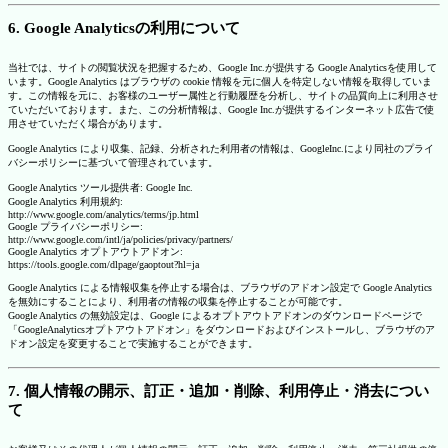
6. Google Analyticsの利用について
当社では、サイトの閲覧状況を把握するため、Google Inc.が提供する Google Analyticsを使用して
います。Google Analytics はブラウザの cookie 情報を元に個人を特定しない情報を取得していま
す。この情報を元に、お客様のユーザー属性と行動履歴を分析し、サイトの品質向上に利用させ
ていただいております。また、この分析情報は、Google Inc.が提供するインターネット広告で使
用させていただく場合があります。
Google Analytics により収集、記録、分析された利用者の情報は、GoogleInc.により同社のプライ
バシーポリシーに基づいて管理されています。
Google Analytics ツール提供者: Google Inc.
Google Analytics 利用規約:
http://www.google.com/analytics/terms/jp.html
Google プライバシーポリシー:
http://www.google.com/intl/ja/policies/privacy/partners/
Google Analytics オプトアウトアドオン:
https://tools.google.com/dlpage/gaoptout?hl=ja
Google Analytics による情報収集を停止する場合は、ブラウザのアドオン設定で Google Analytics
を無効にすることにより、利用者の情報の収集を停止することが可能です。
Google Analytics の無効設定は、Google によるオプトアウトアドオンのダウンロードページで
「GoogleAnalyticsオプトアウトアドオン」をダウンロードおよびインストールし、ブラウザのア
ドオン設定を変更することで実施することができます。
7. 個人情報の開示、訂正・追加・削除、利用停止・消去につい
て