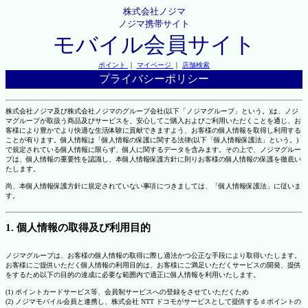
株式会社ノジマ
ノジマ携帯サイト
モバイル会員サイト
ポイント
｜
マイページ
｜
店舗検索
プライバシーポリシー
株式会社ノジマ及び株式会社ノジマのグループ会社(以下「ノジマグループ」という。)は、ノジ
マグループが取扱う商品及びサービスを、安心してご購入およびご利用いただくことを通じ、お
客様により豊かでより快適な生活体験に貢献できますよう、お客様の個人情報を取得し利用する
ことが有ります。個人情報は「個人情報の保護に関する法律(以下「個人情報保護法」という。)
で規定されている個人情報に限らず、個人に関するデータを含みます。その上で、ノジマグルー
プは、個人情報の重要性を認識し、本個人情報保護方針に則りお客様の個人情報の保護を徹底い
たします。
尚、本個人情報保護方針に規定されていない事項につきましては、「個人情報保護法」に従いま
す。
1. 個人情報の取得及び利用目的
ノジマグループは、お客様の個人情報の取得に際し適法かつ公正な手段により取得いたします。
お客様にご提供いただく個人情報の利用目的は、お客様にご満足いただくサービスの開発、提供
をするため以下の目的の達成に必要な範囲内で適正に個人情報を利用いたします。
(1) ポイントカードサービス等、会員制サービスへの登録をさせていただくため
(2) ノジマモバイル会員と連携し、株式会社 NTT ドコモがサービスとして提供する d ポイントの