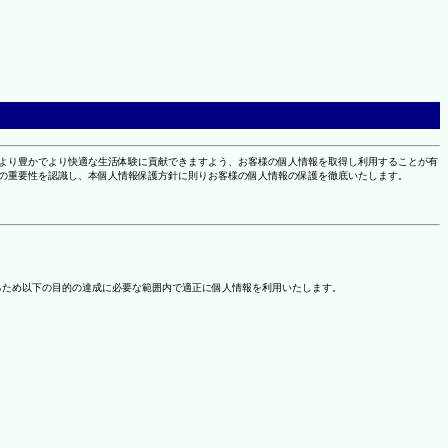
により豊かでより快適な生活体験に貢献できますよう、お客様の個人情報を取得し利用することが有
報の重要性を認識し、本個人情報保護方針に則りお客様の個人情報の保護を徹底いたします。
るため以下の目的の達成に必要な範囲内で適正に個人情報を利用いたします。