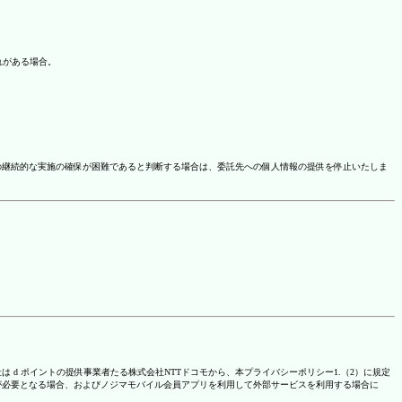
れがある場合。
の継続的な実施の確保が困難であると判断する場合は、委託先への個人情報の提供を停止いたしま
は d ポイントの提供事業者たる株式会社NTTドコモから、本プライバシーポリシー1.（2）に規定
が必要となる場合、およびノジマモバイル会員アプリを利用して外部サービスを利用する場合に