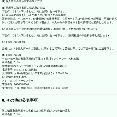
(1) 個人情報の開示請求の受付方法
[1] 開示等の請求書面の様式及び方法
下記(3)、[1]「お問い合わせ」先にお問い合わせ下さい。
[2] 開示等の請求を行う者の本人又は代理人の確認方法
運転免許証、パスポート、健康保険の被保険者証、在留カード又は特別永住者証明書、写真付個人
尚、代理人が開示等の求めを行う場合は、本人からの代理を示す旨の委任状も必要となります。
(2) 保有個人データの利用目的の通知請求又は開示に係る手数料の額及び徴収方法
下記(3)、[1]「お問い合わせ」先にお問い合わせ下さい。(実費程度の手数料を申し受けます)
(3) お問い合わせ窓口
当社における個人データの取扱いに関するご質問やご苦情に関しては下記の窓口にご連絡下さい。
[1] お問い合わせ
〒108-6230 東京都港区港南2丁目15-3 品川インターシティC棟30階
株式会社ノジマ
総務部/総務グループ法務チーム(個人情報保護相談窓口)
電話番号: 050-3116-1212(代表)
受付時間: 月曜~金曜(祝日、年末年始は除く) 10:00~16:00
[2] 苦情のお申し出先
ノジマカスタマーセンター
電話番号: 045-228-3546
受付時間: 月曜~金曜(祝日、年末年始は除く) 10:00~16:00
8. その他の公表事項
個人情報取扱事業者の名称および住所並びに代表者の氏名
株式会社ノジマ