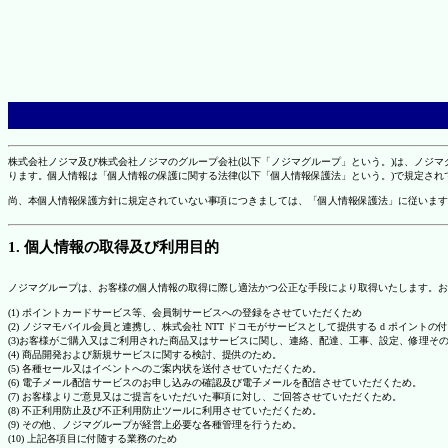
株式会社ノジマ及び株式会社ノジマのグループ会社(以下「ノジマグループ」という。)は、ノジ
ります。個人情報は「個人情報の保護に関する法律(以下「個人情報保護法」という。)で規定さ
尚、本個人情報保護方針に規定されていない事項につきましては、「個人情報保護法」に従います
1. 個人情報の取得及び利用目的
ノジマグループは、お客様の個人情報の取得に際し適法かつ公正な手段により取得いたします。お
(1) ポイントカードサービス等、会員制サービスへの登録をさせていただくため
(2) ノジマモバイル会員と連携し、株式会社 NTT ドコモがサービスとして提供する d ポイント
(3)お客様がご購入又はご利用された商品又はサービスに関し、連絡、配達、工事、設定、修理そ
(4) 商品開発および新規サービスに関する検討、提供のため。
(5) 各種セール又はイベントへのご案内状を送付させていただくため。
(6) 電子メール配信サービスのお申し込みの確認及び電子メールを配信させていただくため。
(7) お客様よりご意見又はご提言をいただいた事項に対し、ご回答させていただくため。
(8) 不正利用防止及び不正利用防止ツールに利用させていただくため。
(9) その他、ノジマグループが経営上必要な各種管理を行うため。
(10) 上記各項目に付随する業務のため