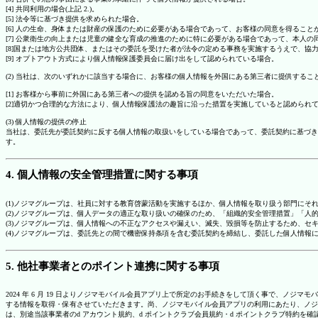
[4] 共同利用の場合(上記 2.)。
[5] 法令等に基づき提供を求められた場合。
[6] 人の生命、身体または財産の保護のために必要がある場合であって、お客様の同意を得ること
[7] 公衆衛生の向上または児童の健全な育成の推進のために特に必要がある場合であって、本人
[8]国または地方公共団体、またはその委託を受けた者が法令の定める事務を実施するうえで、
[9] オプトアウト方式により個人情報保護委員会に届け出をして認められている場合。
(2) 当社は、次のいずれかに該当する場合に、お客様の個人情報を外国にある第三者に提供するこ
[1] お客様から事前に外国にある第三者への提供を認める旨の同意をいただいた場合。
[2]適切かつ合理的な方法により、個人情報保護法の趣旨に沿った措置を実施していると認められ
(3) 個人情報の提供の停止
当社は、委託先が委託契約に反する個人情報の取扱いをしている場合であって、委託契約に基づき
す。
4. 個人情報の安全管理措置に関する事項
(1)ノジマグループは、社員に対する教育啓蒙活動を実施するほか、個人情報を取り扱う部門にそ
(2)ノジマグループは、個人データの適正な取り扱いの確保のため、「組織的安全管理措置」「
(3)ノジマグループは、個人情報への不正なアクセスや漏えい、滅失、毀損等を防止するため、セ
(4)ノジマグループは、委託先との間で機密保持条項を含む委託契約を締結し、委託した個人情
5. 他社事業者とのポイント連携に関する事項
2024 年 6 月 19 日よりノジマモバイル会員アプリ上で所定のお手続きをして頂く事で、ノ
する情報を取得・保有させていただきます。尚、ノジマモバイル会員アプリの利用にあたり、ノジ
は、別途当該事業者のd アカウント規約、d ポイントクラブ会員規約・d ポイントクラブ特約を