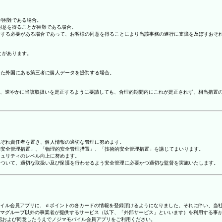
が困難である場合。
の同意を得ることが困難である場合。
協力する必要がある場合であって、お客様の同意を得ることにより当該事務の遂行に支障を及ぼすおそ
とがあります。
てた外国にある第三者に個人データを提供する場合。
、速やかに当該取扱いを是正するように要請しても、合理的期間内にこれが是正されず、相当措置
れぞれ責任者を置き、個人情報の適切な管理に努めます。
人的安全管理措置」、「物理的安全管理措置」、「技術的安全管理措置」を講じてまいります。
キュリティのレベル向上に努めます。
報について、適切な取扱い及び保護を行わせるよう安全管理に必要かつ適切な監督を実施いたします。
ジマモバイル会員アプリに、ｄポイントの各カードの情報を登録頂けるようになりました。それに伴い、当社
マグループ以外の事業者が提供するサービス（以下、「外部サービス」といいます）を利用する事
確認および同意したうえでノジマモバイル会員アプリをご利用ください。