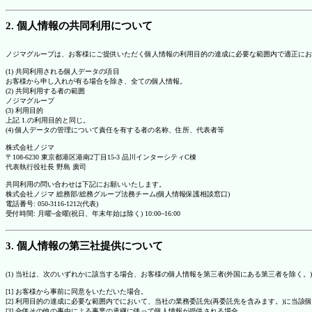
2. 個人情報の共同利用について
ノジマグループは、お客様にご提供いただく個人情報の利用目的の達成に必要な範囲内で適正にお
(1) 共同利用される個人データの項目
お客様から申し入れが有る場合を除き、全ての個人情報。
(2) 共同利用する者の範囲
ノジマグループ
(3) 利用目的
上記 1.の利用目的と同じ。
(4) 個人データの管理について責任を有する者の名称、住所、代表者等
株式会社ノジマ
〒108-6230 東京都港区港南2丁目15-3 品川インターシティC棟
代表執行役社長 野島 廣司
共同利用の問い合わせは下記にお願いいたします。
株式会社ノジマ 総務部/総務グループ法務チーム(個人情報保護相談窓口)
電話番号: 050-3116-1212(代表)
受付時間: 月曜~金曜(祝日、年末年始は除く) 10:00~16:00
3. 個人情報の第三社提供について
(1) 当社は、次のいずれかに該当する場合、お客様の個人情報を第三者(外国にある第三者を除く。
[1] お客様から事前に同意をいただいた場合。
[2] 利用目的の達成に必要な範囲内でにおいて、当社の業務委託先(再委託先を含みます。)に当該
[3] 合併その他の事由による事業の承継に伴って個人情報が提供される場合。