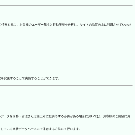
を取得しています。この情報を元に、お客様のユーザー属性と行動履歴を分析し、サイトの品質向上に利用させていただ
ドオン設定を変更することで実施することができます。
のデータを保持・管理または第三者に提供等する必要がある場合においては、お客様のご要望にお
理している当社データベースにて保存する方法にて行います。