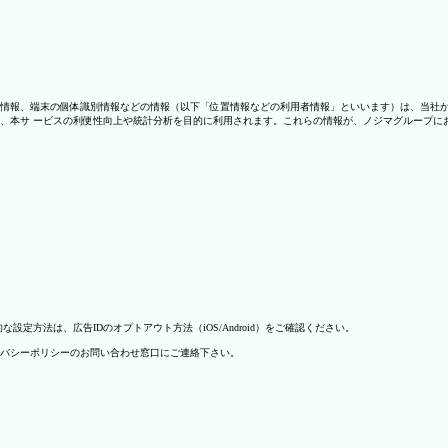
情報、端末の個体識別情報などの情報（以下「位置情報などの利用者情報」といいます）は、当社
、本サ ービスの利便性向上や統計分析を目的に利用されます。これらの情報が、ノジマグループに
方法は、広告IDのオプトアウト方法（iOS/Android）をご確認ください。
バシーポリシーのお問い合わせ窓口にご連絡下さい。