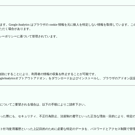
を使用しています。Google Analytics はブラウザの cookie 情報を元に個人を特定しない情報
いただく場合があります。
のプライバシーポリシーに基づいて管理されています。
alyticsを無効にすることにより、利用者の情報の収集を停止することが可能です。
ージで「GoogleAnalyticsオプトアウトアドオン」をダウンロードおよびインストールし、ブラウザのア
についてご要望される場合は、以下の手順によりご請求下さい。
った際にも、セキュリティ、不正行為防止、法規制の遵守といった正当な理由・目的により、特定
ト付与使用履歴といった上記目的のために必要な特定のデータを、パスワードとアクセス制限で管