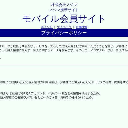
株式会社ノジマ
ノジマ携帯サイト
モバイル会員サイト
ポイント
｜
マイページ
｜
店舗検索
プライバシーポリシー
マグループが取扱う商品及びサービスを、安心してご購入およびご利用いただくことを通じ、お客様
れている個人情報に限らず、個人に関するデータを含みます。その上で、ノジマグループは、個人情
。
客様にご提供いただく個人情報の利用目的は、お客様にご満足いただくサービスの開発、提供をす
の付与または利用に関するd アカウント、d ポイント数などの情報を取得するため。
の他お客様のご要望やお問い合わせへのご回答、資料等の送付を行うため。