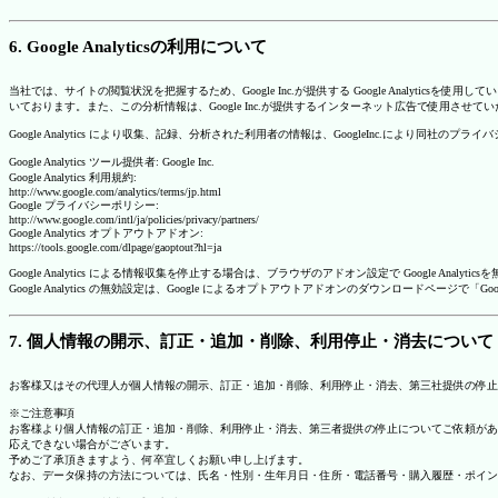
6. Google Analyticsの利用について
当社では、サイトの閲覧状況を把握するため、Google Inc.が提供する Google Analytics
いております。また、この分析情報は、Google Inc.が提供するインターネット広告で使用させて
Google Analytics により収集、記録、分析された利用者の情報は、GoogleInc.により同社
Google Analytics ツール提供者: Google Inc.
Google Analytics 利用規約:
http://www.google.com/analytics/terms/jp.html
Google プライバシーポリシー:
http://www.google.com/intl/ja/policies/privacy/partners/
Google Analytics オプトアウトアドオン:
https://tools.google.com/dlpage/gaoptout?hl=ja
Google Analytics による情報収集を停止する場合は、ブラウザのアドオン設定で Google An
Google Analytics の無効設定は、Google によるオプトアウトアドオンのダウンロードペ
7. 個人情報の開示、訂正・追加・削除、利用停止・消去について
お客様又はその代理人が個人情報の開示、訂正・追加・削除、利用停止・消去、第三社提供の停止
※ご注意事項
お客様より個人情報の訂正・追加・削除、利用停止・消去、第三者提供の停止についてご依頼があ
応えできない場合がございます。
予めご了承頂きますよう、何卒宜しくお願い申し上げます。
なお、データ保持の方法については、氏名・性別・生年月日・住所・電話番号・購入履歴・ポイン