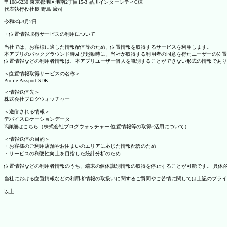
〒108-6230 東京都港区港南2丁目15-3 品川インターシティC棟
代表執行役社長 野島 廣司
令和8年3月2日
・位置情報取得サービスの利用について
当社では、お客様に適した情報配信等のため、位置情報を取得するサービスを利用します。
本アプリのバックグラウンド時及び起動時に、当社が取得する利用者の同意を得たユーザーの位置
位置情報などの利用者情報は、本アプリユーザー個人を識別することができない形式の情報であり
＜位置情報取得サービスの名称＞
Profile Passport SDK
＜情報送信先＞
株式会社ブログウォッチャー
＜送信される情報＞
デバイスロケーションデータ
※詳細はこちら（株式会社ブログウォッチャー 位置情報等の取得･活用について）
＜情報送信の目的＞
・お客様のご利用店舗やお住まいのエリアに応じた情報配信のため
・サービスの利便性向上を目指した統計分析のため
位置情報などの利用者情報のうち、端末の個体識別情報の取得を停止することが可能です。 具体的な設定
当社における位置情報などの利用者情報の取扱いに関するご質問やご苦情に関しては上記のプライ
以上