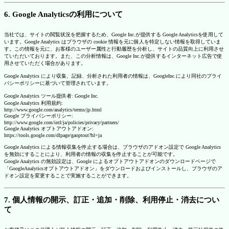
6. Google Analyticsの利用について
当社では、サイトの閲覧状況を把握するため、Google Inc.が提供する Google Analyticsを使用して
います。Google Analytics はブラウザの cookie 情報を元に個人を特定しない情報を取得していま
す。この情報を元に、お客様のユーザー属性と行動履歴を分析し、サイトの品質向上に利用させ
ていただいております。また、この分析情報は、Google Inc.が提供するインターネット広告で使
用させていただく場合があります。
Google Analytics により収集、記録、分析された利用者の情報は、GoogleInc.により同社のプライ
バシーポリシーに基づいて管理されています。
Google Analytics ツール提供者: Google Inc.
Google Analytics 利用規約:
http://www.google.com/analytics/terms/jp.html
Google プライバシーポリシー:
http://www.google.com/intl/ja/policies/privacy/partners/
Google Analytics オプトアウトアドオン:
https://tools.google.com/dlpage/gaoptout?hl=ja
Google Analytics による情報収集を停止する場合は、ブラウザのアドオン設定で Google Analytics
を無効にすることにより、利用者の情報の収集を停止することが可能です。
Google Analytics の無効設定は、Google によるオプトアウトアドオンのダウンロードページで
「GoogleAnalyticsオプトアウトアドオン」をダウンロードおよびインストールし、ブラウザのア
ドオン設定を変更することで実施することができます。
7. 個人情報の開示、訂正・追加・削除、利用停止・消去につい
て