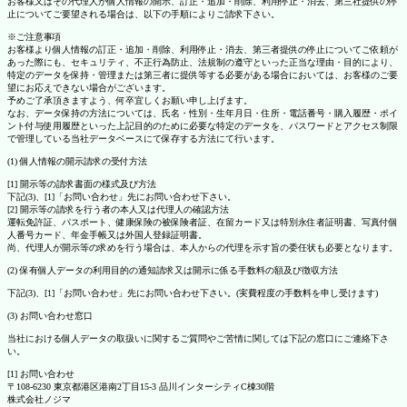
お客様又はその代理人が個人情報の開示、訂正・追加・削除、利用停止・消去、第三社提供の停
止についてご要望される場合は、以下の手順によりご請求下さい。
※ご注意事項
お客様より個人情報の訂正・追加・削除、利用停止・消去、第三者提供の停止についてご依頼が
あった際にも、セキュリティ、不正行為防止、法規制の遵守といった正当な理由・目的により、
特定のデータを保持・管理または第三者に提供等する必要がある場合においては、お客様のご要
望にお応えできない場合がございます。
予めご了承頂きますよう、何卒宜しくお願い申し上げます。
なお、データ保持の方法については、氏名・性別・生年月日・住所・電話番号・購入履歴・ポイ
ント付与使用履歴といった上記目的のために必要な特定のデータを、パスワードとアクセス制限
で管理している当社データベースにて保存する方法にて行います。
(1) 個人情報の開示請求の受付方法
[1] 開示等の請求書面の様式及び方法
下記(3)、[1]「お問い合わせ」先にお問い合わせ下さい。
[2] 開示等の請求を行う者の本人又は代理人の確認方法
運転免許証、パスポート、健康保険の被保険者証、在留カード又は特別永住者証明書、写真付個
人番号カード、年金手帳又は外国人登録証明書。
尚、代理人が開示等の求めを行う場合は、本人からの代理を示す旨の委任状も必要となります。
(2) 保有個人データの利用目的の通知請求又は開示に係る手数料の額及び徴収方法
下記(3)、[1]「お問い合わせ」先にお問い合わせ下さい。(実費程度の手数料を申し受けます)
(3) お問い合わせ窓口
当社における個人データの取扱いに関するご質問やご苦情に関しては下記の窓口にご連絡下さ
い。
[1] お問い合わせ
〒108-6230 東京都港区港南2丁目15-3 品川インターシティC棟30階
株式会社ノジマ