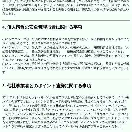
当社は、委託先が委託契約に反する個人情報の取扱いをしている場合であって、委託契約に基づ
き、速やかに当該取扱いを是正するように要請しても、合理的期間内にこれが是正されず、相当
措置の継続的な実施の確保が困難であると判断する場合は、委託先への個人情報の提供を停止い
たします。
4. 個人情報の安全管理措置に関する事項
(1)ノジマグループは、社員に対する教育啓蒙活動を実施するほか、個人情報を取り扱う部門にそ
れぞれ責任者を置き、個人情報の適切な管理に努めます。
(2)ノジマグループは、個人データの適正な取り扱いの確保のため、「組織的安全管理措置」「人
的安全管理措置」、「物理的安全管理措置」、「技術的安全管理措置」を講じてまいります。
(3)ノジマグループは、個人情報への不正なアクセスや漏えい、滅失、毀損等を防止するため、セ
キュリティのレベル向上に努めます。
(4)ノジマグループは、委託先との間で機密保持条項を含む委託契約を締結し、委託した個人情報
について、適切な取扱い及び保護を行わせるよう安全管理に必要かつ適切な監督を実施いたしま
す。
5. 他社事業者とのポイント連携に関する事項
2024 年 6 月 19 日よりノジマモバイル会員アプリ上で所定のお手続きをして頂く事で、ノジマモ
バイル会員アプリに、ｄポイントの各カードの情報を登録頂けるようになりました。それに伴
い、当社は d ポイントの提供事業者たる株式会社NTTドコモから、本プライバシーポリシー1.
（2）に規定する情報を取得・保有させていただきます。尚、ノジマモバイル会員アプリの利用
にあたり、ノジマグループ以外の事業者が提供するサービス（以下、「外部サービス」といいま
す）を利用する事が必要となる場合、およびノジマモバイル会員アプリを利用して外部サービス
を利用する場合には、別途当該事業者のd アカウント規約、d ポイントクラブ会員規約・d ポイ
ントクラブ特約を確認および同意したうえでノジマモバイル会員アプリをご利用ください。