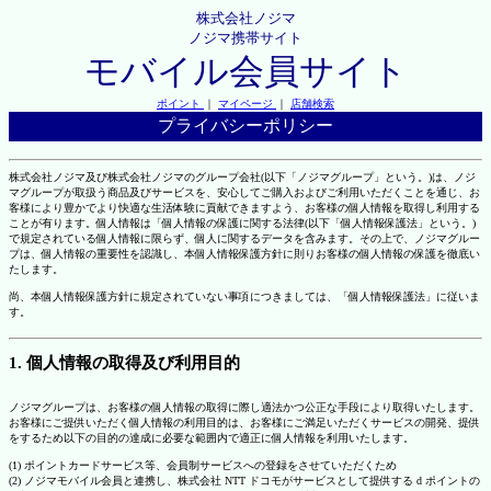
株式会社ノジマ
ノジマ携帯サイト
モバイル会員サイト
ポイント
｜
マイページ
｜
店舗検索
プライバシーポリシー
株式会社ノジマ及び株式会社ノジマのグループ会社(以下「ノジマグループ」という。)は、ノジ
マグループが取扱う商品及びサービスを、安心してご購入およびご利用いただくことを通じ、お
客様により豊かでより快適な生活体験に貢献できますよう、お客様の個人情報を取得し利用する
ことが有ります。個人情報は「個人情報の保護に関する法律(以下「個人情報保護法」という。)
で規定されている個人情報に限らず、個人に関するデータを含みます。その上で、ノジマグルー
プは、個人情報の重要性を認識し、本個人情報保護方針に則りお客様の個人情報の保護を徹底い
たします。
尚、本個人情報保護方針に規定されていない事項につきましては、「個人情報保護法」に従いま
す。
1. 個人情報の取得及び利用目的
ノジマグループは、お客様の個人情報の取得に際し適法かつ公正な手段により取得いたします。
お客様にご提供いただく個人情報の利用目的は、お客様にご満足いただくサービスの開発、提供
をするため以下の目的の達成に必要な範囲内で適正に個人情報を利用いたします。
(1) ポイントカードサービス等、会員制サービスへの登録をさせていただくため
(2) ノジマモバイル会員と連携し、株式会社 NTT ドコモがサービスとして提供する d ポイントの