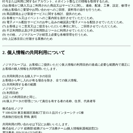
付与または利用に関するd アカウント、d ポイント数などの情報を取得するため。
(3)お客様がご購入又はご利用された商品又はサービスに関し、連絡、配達、工事、設定、修理そ
の他お客様のご要望やお問い合わせへのご回答、資料等の送付を行うため。
(4) 商品開発および新規サービスに関する検討、提供のため。
(5) 各種セール又はイベントへのご案内状を送付させていただくため。
(6) 電子メール配信サービスのお申し込みの確認及び電子メールを配信させていただくため。
(7) お客様よりご意見又はご提言をいただいた事項に対し、ご回答させていただくため。
(8) 不正利用防止及び不正利用防止ツールに利用させていただくため。
(9) その他、ノジマグループが経営上必要な各種管理を行うため。
(10) 上記各項目に付随する業務のため
2. 個人情報の共同利用について
ノジマグループは、お客様にご提供いただく個人情報の利用目的の達成に必要な範囲内で適正に
お客様の個人情報を共同利用いたします。
(1) 共同利用される個人データの項目
お客様から申し入れが有る場合を除き、全ての個人情報。
(2) 共同利用する者の範囲
ノジマグループ
(3) 利用目的
上記 1.の利用目的と同じ。
(4) 個人データの管理について責任を有する者の名称、住所、代表者等
株式会社ノジマ
〒108-6230 東京都港区港南2丁目15-3 品川インターシティC棟
代表執行役社長 野島 廣司
共同利用の問い合わせは下記にお願いいたします。
株式会社ノジマ 総務部/総務グループ法務チーム(個人情報保護相談窓口)
電話番号: 050-3116-1212(代表)