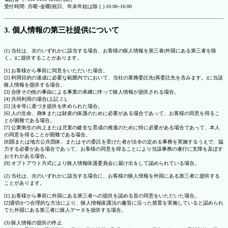
受付時間: 月曜~金曜(祝日、年末年始は除く) 10:00~16:00
3. 個人情報の第三社提供について
(1) 当社は、次のいずれかに該当する場合、お客様の個人情報を第三者(外国にある第三者を除
く。)に提供することがあります。
[1] お客様から事前に同意をいただいた場合。
[2] 利用目的の達成に必要な範囲内でにおいて、当社の業務委託先(再委託先を含みます。)に当該
個人情報を提供する場合。
[3] 合併その他の事由による事業の承継に伴って個人情報が提供される場合。
[4] 共同利用の場合(上記 2.)。
[5] 法令等に基づき提供を求められた場合。
[6] 人の生命、身体または財産の保護のために必要がある場合であって、お客様の同意を得るこ
とが困難である場合。
[7] 公衆衛生の向上または児童の健全な育成の推進のために特に必要がある場合であって、本人
の同意を得ることが困難である場合。
[8]国または地方公共団体、またはその委託を受けた者が法令の定める事務を実施するうえで、協
力する必要がある場合であって、お客様の同意を得ることにより当該事務の遂行に支障を及ぼす
おそれがある場合。
[9] オプトアウト方式により個人情報保護委員会に届け出をして認められている場合。
(2) 当社は、次のいずれかに該当する場合に、お客様の個人情報を外国にある第三者に提供する
ことがあります。
[1] お客様から事前に外国にある第三者への提供を認める旨の同意をいただいた場合。
[2]適切かつ合理的な方法により、個人情報保護法の趣旨に沿った措置を実施していると認められ
てた外国にある第三者に個人データを提供する場合。
(3) 個人情報の提供の停止