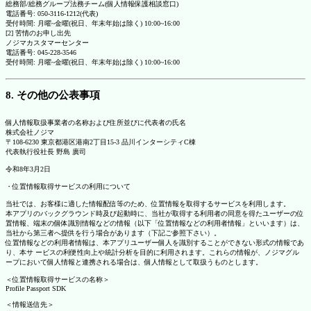
総務部/総務グループ法務チーム(個人情報保護相談窓口)
電話番号: 050-3116-1212(代表)
受付時間: 月曜~金曜(祝日、年末年始は除く) 10:00~16:00
[2] 苦情のお申し出先
ノジマカスタマーセンター
電話番号: 045-228-3546
受付時間: 月曜~金曜(祝日、年末年始は除く) 10:00~16:00
8. その他の公表事項
個人情報取扱事業者の名称および住所並びに代表者の氏名
株式会社ノジマ
〒108-6230 東京都港区港南2丁目15-3 品川インターシティC棟
代表執行役社長 野島 廣司
令和8年3月2日
・位置情報取得サービスの利用について
当社では、お客様に適した情報配信等のため、位置情報を取得するサービスを利用します。
本アプリのバックグラウンド時及び起動時に、当社が取得する利用者の同意を得たユーザーの位
置情報、端末の個体識別情報などの情報（以下「位置情報などの利用者情報」といいます）は、
当社から第三者へ提供を行う場合があります（下記ご参照下さい）。
位置情報などの利用者情報は、本アプリユーザー個人を識別することができない形式の情報であ
り、本サ ービスの利便性向上や統計分析を目的に利用されます。これらの情報が、ノジマグル
ープにおいて個人情報と連携される場合は、個人情報として取扱うものとします。
＜位置情報取得サービスの名称＞
Profile Passport SDK
＜情報送信先＞