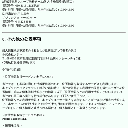
総務部/総務グループ法務チーム(個人情報保護相談窓口)
電話番号: 050-3116-1212(代表)
受付時間: 月曜~金曜(祝日、年末年始は除く) 10:00~16:00
[2] 苦情のお申し出先
ノジマカスタマーセンター
電話番号: 045-228-3546
受付時間: 月曜~金曜(祝日、年末年始は除く) 10:00~16:00
8. その他の公表事項
個人情報取扱事業者の名称および住所並びに代表者の氏名
株式会社ノジマ
〒108-6230 東京都港区港南2丁目15-3 品川インターシティC棟
代表執行役社長 野島 廣司
令和8年3月2日
・位置情報取得サービスの利用について
当社では、お客様に適した情報配信等のため、位置情報を取得するサービスを利用します。
本アプリのバックグラウンド時及び起動時に、当社が取得する利用者の同意を得たユーザーの位
置情報、端末の個体識別情報などの情報（以下「位置情報などの利用者情報」といいます）は、
当社から第三者へ提供を行う場合があります（下記ご参照下さい）。
位置情報などの利用者情報は、本アプリユーザー個人を識別することができない形式の情報であ
り、本サ ービスの利便性向上や統計分析を目的に利用されます。これらの情報が、ノジマグル
ープにおいて個人情報と連携される場合は、個人情報として取扱うものとします。
＜位置情報取得サービスの名称＞
Profile Passport SDK
＜情報送信先＞