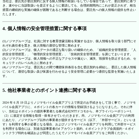
当社は、委託先が委託契約に反する個人情報の取扱いをしている場合であって、委託契約に基づ
き、速やかに当該取扱いを是正するように要請しても、合理的期間内にこれが是正されず、相当
措置の継続的な実施の確保が困難であると判断する場合は、委託先への個人情報の提供を停止い
たします。
4. 個人情報の安全管理措置に関する事項
(1)ノジマグループは、社員に対する教育啓蒙活動を実施するほか、個人情報を取り扱う部門にそ
れぞれ責任者を置き、個人情報の適切な管理に努めます。
(2)ノジマグループは、個人データの適正な取り扱いの確保のため、「組織的安全管理措置」「人
的安全管理措置」、「物理的安全管理措置」、「技術的安全管理措置」を講じてまいります。
(3)ノジマグループは、個人情報への不正なアクセスや漏えい、滅失、毀損等を防止するため、セ
キュリティのレベル向上に努めます。
(4)ノジマグループは、委託先との間で機密保持条項を含む委託契約を締結し、委託した個人情報
について、適切な取扱い及び保護を行わせるよう安全管理に必要かつ適切な監督を実施いたしま
す。
5. 他社事業者とのポイント連携に関する事項
2024 年 6 月 19 日よりノジマモバイル会員アプリ上で所定のお手続きをして頂く事で、ノジマモ
バイル会員アプリに、ｄポイントの各カードの情報を登録頂けるようになりました。それに伴
い、当社は d ポイントの提供事業者たる株式会社NTTドコモから、本プライバシーポリシー1.
（2）に規定する情報を取得・保有させていただきます。尚、ノジマモバイル会員アプリの利用
にあたり、ノジマグループ以外の事業者が提供するサービス（以下、「外部サービス」といいま
す）を利用する事が必要となる場合、およびノジマモバイル会員アプリを利用して外部サービス
を利用する場合には、別途当該事業者のd アカウント規約、d ポイントクラブ会員規約・d ポイ
ントクラブ特約を確認および同意したうえでノジマモバイル会員アプリをご利用ください。