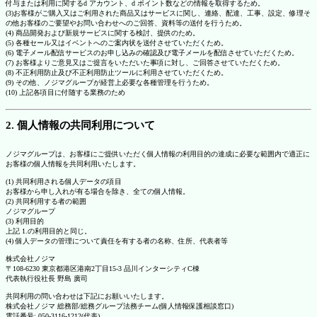
付与または利用に関するd アカウント、d ポイント数などの情報を取得するため。
(3)お客様がご購入又はご利用された商品又はサービスに関し、連絡、配達、工事、設定、修理そ
の他お客様のご要望やお問い合わせへのご回答、資料等の送付を行うため。
(4) 商品開発および新規サービスに関する検討、提供のため。
(5) 各種セール又はイベントへのご案内状を送付させていただくため。
(6) 電子メール配信サービスのお申し込みの確認及び電子メールを配信させていただくため。
(7) お客様よりご意見又はご提言をいただいた事項に対し、ご回答させていただくため。
(8) 不正利用防止及び不正利用防止ツールに利用させていただくため。
(9) その他、ノジマグループが経営上必要な各種管理を行うため。
(10) 上記各項目に付随する業務のため
2. 個人情報の共同利用について
ノジマグループは、お客様にご提供いただく個人情報の利用目的の達成に必要な範囲内で適正に
お客様の個人情報を共同利用いたします。
(1) 共同利用される個人データの項目
お客様から申し入れが有る場合を除き、全ての個人情報。
(2) 共同利用する者の範囲
ノジマグループ
(3) 利用目的
上記 1.の利用目的と同じ。
(4) 個人データの管理について責任を有する者の名称、住所、代表者等
株式会社ノジマ
〒108-6230 東京都港区港南2丁目15-3 品川インターシティC棟
代表執行役社長 野島 廣司
共同利用の問い合わせは下記にお願いいたします。
株式会社ノジマ 総務部/総務グループ法務チーム(個人情報保護相談窓口)
電話番号: 050-3116-1212(代表)