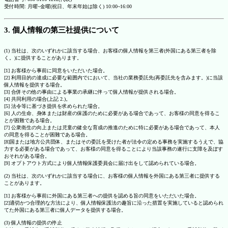
受付時間: 月曜~金曜(祝日、年末年始は除く) 10:00~16:00
3. 個人情報の第三社提供について
(1) 当社は、次のいずれかに該当する場合、お客様の個人情報を第三者(外国にある第三者を除
く。)に提供することがあります。
[1] お客様から事前に同意をいただいた場合。
[2] 利用目的の達成に必要な範囲内でにおいて、当社の業務委託先(再委託先を含みます。)に当該
個人情報を提供する場合。
[3] 合併その他の事由による事業の承継に伴って個人情報が提供される場合。
[4] 共同利用の場合(上記 2.)。
[5] 法令等に基づき提供を求められた場合。
[6] 人の生命、身体または財産の保護のために必要がある場合であって、お客様の同意を得るこ
とが困難である場合。
[7] 公衆衛生の向上または児童の健全な育成の推進のために特に必要がある場合であって、本人
の同意を得ることが困難である場合。
[8]国または地方公共団体、またはその委託を受けた者が法令の定める事務を実施するうえで、協
力する必要がある場合であって、お客様の同意を得ることにより当該事務の遂行に支障を及ぼす
おそれがある場合。
[9] オプトアウト方式により個人情報保護委員会に届け出をして認められている場合。
(2) 当社は、次のいずれかに該当する場合に、お客様の個人情報を外国にある第三者に提供する
ことがあります。
[1] お客様から事前に外国にある第三者への提供を認める旨の同意をいただいた場合。
[2]適切かつ合理的な方法により、個人情報保護法の趣旨に沿った措置を実施していると認められ
てた外国にある第三者に個人データを提供する場合。
(3) 個人情報の提供の停止