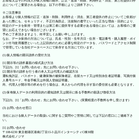
お客様又はその代理人が個人情報の開示、訂正・追加・削除、利用停止・消去、第三社提供の停
止についてご要望される場合は、以下の手順によりご請求下さい。
※ご注意事項
お客様より個人情報の訂正・追加・削除、利用停止・消去、第三者提供の停止についてご依頼が
あった際にも、セキュリティ、不正行為防止、法規制の遵守といった正当な理由・目的により、
特定のデータを保持・管理または第三者に提供等する必要がある場合においては、お客様のご要
望にお応えできない場合がございます。
予めご了承頂きますよう、何卒宜しくお願い申し上げます。
なお、データ保持の方法については、氏名・性別・生年月日・住所・電話番号・購入履歴・ポイ
ント付与使用履歴といった上記目的のために必要な特定のデータを、パスワードとアクセス制限
で管理している当社データベースにて保存する方法にて行います。
(1) 個人情報の開示請求の受付方法
[1] 開示等の請求書面の様式及び方法
下記(3)、[1]「お問い合わせ」先にお問い合わせ下さい。
[2] 開示等の請求を行う者の本人又は代理人の確認方法
運転免許証、パスポート、健康保険の被保険者証、在留カード又は特別永住者証明書、写真付個
人番号カード、年金手帳又は外国人登録証明書。
尚、代理人が開示等の求めを行う場合は、本人からの代理を示す旨の委任状も必要となります。
(2) 保有個人データの利用目的の通知請求又は開示に係る手数料の額及び徴収方法
下記(3)、[1]「お問い合わせ」先にお問い合わせ下さい。(実費程度の手数料を申し受けます)
(3) お問い合わせ窓口
当社における個人データの取扱いに関するご質問やご苦情に関しては下記の窓口にご連絡下さ
い。
[1] お問い合わせ
〒108-6230 東京都港区港南2丁目15-3 品川インターシティC棟30階
株式会社ノジマ