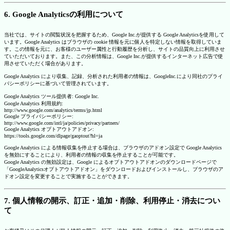
6. Google Analyticsの利用について
当社では、サイトの閲覧状況を把握するため、Google Inc.が提供する Google Analyticsを使用して
います。Google Analytics はブラウザの cookie 情報を元に個人を特定しない情報を取得していま
す。この情報を元に、お客様のユーザー属性と行動履歴を分析し、サイトの品質向上に利用させ
ていただいております。また、この分析情報は、Google Inc.が提供するインターネット広告で使
用させていただく場合があります。
Google Analytics により収集、記録、分析された利用者の情報は、GoogleInc.により同社のプライ
バシーポリシーに基づいて管理されています。
Google Analytics ツール提供者: Google Inc.
Google Analytics 利用規約:
http://www.google.com/analytics/terms/jp.html
Google プライバシーポリシー:
http://www.google.com/intl/ja/policies/privacy/partners/
Google Analytics オプトアウトアドオン:
https://tools.google.com/dlpage/gaoptout?hl=ja
Google Analytics による情報収集を停止する場合は、ブラウザのアドオン設定で Google Analytics
を無効にすることにより、利用者の情報の収集を停止することが可能です。
Google Analytics の無効設定は、Google によるオプトアウトアドオンのダウンロードページで
「GoogleAnalyticsオプトアウトアドオン」をダウンロードおよびインストールし、ブラウザのア
ドオン設定を変更することで実施することができます。
7. 個人情報の開示、訂正・追加・削除、利用停止・消去につい
て