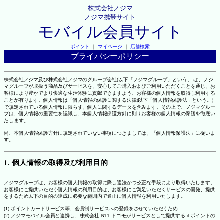
株式会社ノジマ
ノジマ携帯サイト
モバイル会員サイト
ポイント
｜
マイページ
｜
店舗検索
プライバシーポリシー
株式会社ノジマ及び株式会社ノジマのグループ会社(以下「ノジマグループ」という。)は、ノジ
マグループが取扱う商品及びサービスを、安心してご購入およびご利用いただくことを通じ、お
客様により豊かでより快適な生活体験に貢献できますよう、お客様の個人情報を取得し利用する
ことが有ります。個人情報は「個人情報の保護に関する法律(以下「個人情報保護法」という。)
で規定されている個人情報に限らず、個人に関するデータを含みます。その上で、ノジマグルー
プは、個人情報の重要性を認識し、本個人情報保護方針に則りお客様の個人情報の保護を徹底い
たします。
尚、本個人情報保護方針に規定されていない事項につきましては、「個人情報保護法」に従いま
す。
1. 個人情報の取得及び利用目的
ノジマグループは、お客様の個人情報の取得に際し適法かつ公正な手段により取得いたします。
お客様にご提供いただく個人情報の利用目的は、お客様にご満足いただくサービスの開発、提供
をするため以下の目的の達成に必要な範囲内で適正に個人情報を利用いたします。
(1) ポイントカードサービス等、会員制サービスへの登録をさせていただくため
(2) ノジマモバイル会員と連携し、株式会社 NTT ドコモがサービスとして提供する d ポイントの