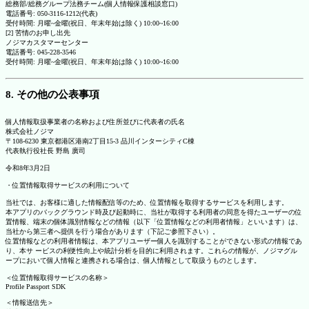
総務部/総務グループ法務チーム(個人情報保護相談窓口)
電話番号: 050-3116-1212(代表)
受付時間: 月曜~金曜(祝日、年末年始は除く) 10:00~16:00
[2] 苦情のお申し出先
ノジマカスタマーセンター
電話番号: 045-228-3546
受付時間: 月曜~金曜(祝日、年末年始は除く) 10:00~16:00
8. その他の公表事項
個人情報取扱事業者の名称および住所並びに代表者の氏名
株式会社ノジマ
〒108-6230 東京都港区港南2丁目15-3 品川インターシティC棟
代表執行役社長 野島 廣司
令和8年3月2日
・位置情報取得サービスの利用について
当社では、お客様に適した情報配信等のため、位置情報を取得するサービスを利用します。
本アプリのバックグラウンド時及び起動時に、当社が取得する利用者の同意を得たユーザーの位
置情報、端末の個体識別情報などの情報（以下「位置情報などの利用者情報」といいます）は、
当社から第三者へ提供を行う場合があります（下記ご参照下さい）。
位置情報などの利用者情報は、本アプリユーザー個人を識別することができない形式の情報であ
り、本サ ービスの利便性向上や統計分析を目的に利用されます。これらの情報が、ノジマグル
ープにおいて個人情報と連携される場合は、個人情報として取扱うものとします。
＜位置情報取得サービスの名称＞
Profile Passport SDK
＜情報送信先＞