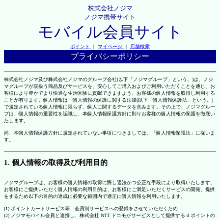
株式会社ノジマ
ノジマ携帯サイト
モバイル会員サイト
ポイント
｜
マイページ
｜
店舗検索
プライバシーポリシー
株式会社ノジマ及び株式会社ノジマのグループ会社(以下「ノジマグループ」という。)は、ノジ
マグループが取扱う商品及びサービスを、安心してご購入およびご利用いただくことを通じ、お
客様により豊かでより快適な生活体験に貢献できますよう、お客様の個人情報を取得し利用する
ことが有ります。個人情報は「個人情報の保護に関する法律(以下「個人情報保護法」という。)
で規定されている個人情報に限らず、個人に関するデータを含みます。その上で、ノジマグルー
プは、個人情報の重要性を認識し、本個人情報保護方針に則りお客様の個人情報の保護を徹底い
たします。
尚、本個人情報保護方針に規定されていない事項につきましては、「個人情報保護法」に従いま
す。
1. 個人情報の取得及び利用目的
ノジマグループは、お客様の個人情報の取得に際し適法かつ公正な手段により取得いたします。
お客様にご提供いただく個人情報の利用目的は、お客様にご満足いただくサービスの開発、提供
をするため以下の目的の達成に必要な範囲内で適正に個人情報を利用いたします。
(1) ポイントカードサービス等、会員制サービスへの登録をさせていただくため
(2) ノジマモバイル会員と連携し、株式会社 NTT ドコモがサービスとして提供する d ポイントの