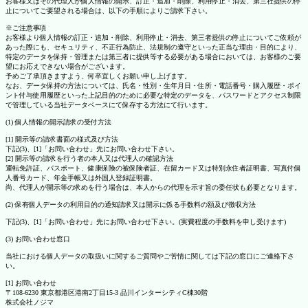
お客様又はその代理人が個人情報の開示、訂正・追加・削除、利用停止・消去、第三社提供の停
止についてご要望される場合は、以下の手順によりご請求下さい。
※ご注意事項
お客様より個人情報の訂正・追加・削除、利用停止・消去、第三者提供の停止についてご依頼が
あった際にも、セキュリティ、不正行為防止、法規制の遵守といった正当な理由・目的により、
特定のデータを保持・管理または第三者に提供等する必要がある場合においては、お客様のご要
望にお応えできない場合がございます。
予めご了承頂きますよう、何卒宜しくお願い申し上げます。
なお、データ保持の方法については、氏名・性別・生年月日・住所・電話番号・購入履歴・ポイ
ント付与使用履歴といった上記目的のために必要な特定のデータを、パスワードとアクセス制限
で管理している当社データベースにて保存する方法にて行います。
(1) 個人情報の開示請求の受付方法
[1] 開示等の請求書面の様式及び方法
下記(3)、[1]「お問い合わせ」先にお問い合わせ下さい。
[2] 開示等の請求を行う者の本人又は代理人の確認方法
運転免許証、パスポート、健康保険の被保険者証、在留カード又は特別永住者証明書、写真付個
人番号カード、年金手帳又は外国人登録証明書。
尚、代理人が開示等の求めを行う場合は、本人からの代理を示す旨の委任状も必要となります。
(2) 保有個人データの利用目的の通知請求又は開示に係る手数料の額及び徴収方法
下記(3)、[1]「お問い合わせ」先にお問い合わせ下さい。(実費程度の手数料を申し受けます)
(3) お問い合わせ窓口
当社における個人データの取扱いに関するご質問やご苦情に関しては下記の窓口にご連絡下さ
い。
[1] お問い合わせ
〒108-6230 東京都港区港南2丁目15-3 品川インターシティC棟30階
株式会社ノジマ