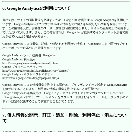
6. Google Analyticsの利用について
当社では、サイトの閲覧状況を把握するため、Google Inc.が提供する Google Analyticsを使用して
います。Google Analytics はブラウザの cookie 情報を元に個人を特定しない情報を取得していま
す。この情報を元に、お客様のユーザー属性と行動履歴を分析し、サイトの品質向上に利用させ
ていただいております。また、この分析情報は、Google Inc.が提供するインターネット広告で使
用させていただく場合があります。
Google Analytics により収集、記録、分析された利用者の情報は、GoogleInc.により同社のプライ
バシーポリシーに基づいて管理されています。
Google Analytics ツール提供者: Google Inc.
Google Analytics 利用規約:
http://www.google.com/analytics/terms/jp.html
Google プライバシーポリシー:
http://www.google.com/intl/ja/policies/privacy/partners/
Google Analytics オプトアウトアドオン:
https://tools.google.com/dlpage/gaoptout?hl=ja
Google Analytics による情報収集を停止する場合は、ブラウザのアドオン設定で Google Analytics
を無効にすることにより、利用者の情報の収集を停止することが可能です。
Google Analytics の無効設定は、Google によるオプトアウトアドオンのダウンロードページで
「GoogleAnalyticsオプトアウトアドオン」をダウンロードおよびインストールし、ブラウザのア
ドオン設定を変更することで実施することができます。
7. 個人情報の開示、訂正・追加・削除、利用停止・消去につい
て