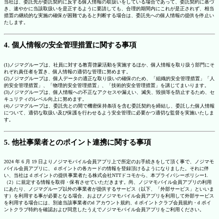
当社は、委託先が委託契約に反する個人情報の取扱いをしている場合であって、委託契約に基づ
き、速やかに当該取扱いを是正するように要請しても、合理的期間内にこれが是正されず、相当
措置の継続的な実施の確保が困難であると判断する場合は、委託先への個人情報の提供を停止い
たします。
4. 個人情報の安全管理措置に関する事項
(1)ノジマグループは、社員に対する教育啓蒙活動を実施するほか、個人情報を取り扱う部門にそ
れぞれ責任者を置き、個人情報の適切な管理に努めます。
(2)ノジマグループは、個人データの適正な取り扱いの確保のため、「組織的安全管理措置」「人
的安全管理措置」、「物理的安全管理措置」、「技術的安全管理措置」を講じてまいります。
(3)ノジマグループは、個人情報への不正なアクセスや漏えい、滅失、毀損等を防止するため、セ
キュリティのレベル向上に努めます。
(4)ノジマグループは、委託先との間で機密保持条項を含む委託契約を締結し、委託した個人情報
について、適切な取扱い及び保護を行わせるよう安全管理に必要かつ適切な監督を実施いたしま
す。
5. 他社事業者とのポイント連携に関する事項
2024 年 6 月 19 日よりノジマモバイル会員アプリ上で所定のお手続きをして頂く事で、ノジマモ
バイル会員アプリに、ｄポイントの各カードの情報を登録頂けるようになりました。それに伴
い、当社は d ポイントの提供事業者たる株式会社NTTドコモから、本プライバシーポリシー1.
（2）に規定する情報を取得・保有させていただきます。尚、ノジマモバイル会員アプリの利用
にあたり、ノジマグループ以外の事業者が提供するサービス（以下、「外部サービス」といいま
す）を利用する事が必要となる場合、およびノジマモバイル会員アプリを利用して外部サービス
を利用する場合には、別途当該事業者のd アカウント規約、d ポイントクラブ会員規約・d ポイ
ントクラブ特約を確認および同意したうえでノジマモバイル会員アプリをご利用ください。