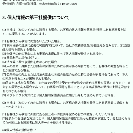
受付時間: 月曜~金曜(祝日、年末年始は除く) 10:00~16:00
3. 個人情報の第三社提供について
(1) 当社は、次のいずれかに該当する場合、お客様の個人情報を第三者(外国にある第三者を除
く。)に提供することがあります。
[1] お客様から事前に同意をいただいた場合。
[2] 利用目的の達成に必要な範囲内でにおいて、当社の業務委託先(再委託先を含みます。)に当該
個人情報を提供する場合。
[3] 合併その他の事由による事業の承継に伴って個人情報が提供される場合。
[4] 共同利用の場合(上記 2.)。
[5] 法令等に基づき提供を求められた場合。
[6] 人の生命、身体または財産の保護のために必要がある場合であって、お客様の同意を得るこ
とが困難である場合。
[7] 公衆衛生の向上または児童の健全な育成の推進のために特に必要がある場合であって、本人
の同意を得ることが困難である場合。
[8]国または地方公共団体、またはその委託を受けた者が法令の定める事務を実施するうえで、協
力する必要がある場合であって、お客様の同意を得ることにより当該事務の遂行に支障を及ぼす
おそれがある場合。
[9] オプトアウト方式により個人情報保護委員会に届け出をして認められている場合。
(2) 当社は、次のいずれかに該当する場合に、お客様の個人情報を外国にある第三者に提供する
ことがあります。
[1] お客様から事前に外国にある第三者への提供を認める旨の同意をいただいた場合。
[2]適切かつ合理的な方法により、個人情報保護法の趣旨に沿った措置を実施していると認められ
てた外国にある第三者に個人データを提供する場合。
(3) 個人情報の提供の停止