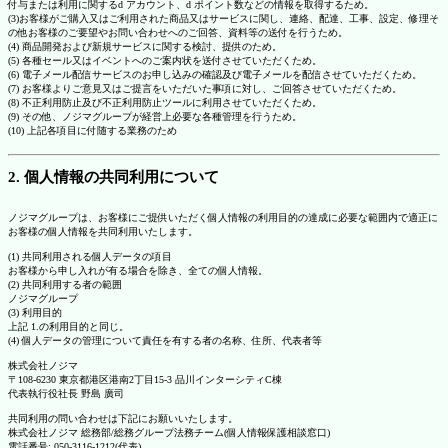
付与または利用に関するd アカウント、d ポイント数などの情報を取得するため。
(3)お客様がご購入又はご利用された商品又はサービスに関し、連絡、配達、工事、設定、修理そ
の他お客様のご要望やお問い合わせへのご回答、資料等の送付を行うため。
(4) 商品開発および新規サービスに関する検討、提供のため。
(5) 各種セール又はイベントへのご案内状を送付させていただくため。
(6) 電子メール配信サービスのお申し込みの確認及び電子メールを配信させていただくため。
(7) お客様よりご意見又はご提言をいただいた事項に対し、ご回答させていただくため。
(8) 不正利用防止及び不正利用防止ツールに利用させていただくため。
(9) その他、ノジマグループが経営上必要な各種管理を行うため。
(10) 上記各項目に付随する業務のため
2. 個人情報の共同利用について
ノジマグループは、お客様にご提供いただく個人情報の利用目的の達成に必要な範囲内で適正に
お客様の個人情報を共同利用いたします。
(1) 共同利用される個人データの項目
お客様から申し入れが有る場合を除き、全ての個人情報。
(2) 共同利用する者の範囲
ノジマグループ
(3) 利用目的
上記 1.の利用目的と同じ。
(4) 個人データの管理について責任を有する者の名称、住所、代表者等
株式会社ノジマ
〒108-6230 東京都港区港南2丁目15-3 品川インターシティC棟
代表執行役社長 野島 廣司
共同利用の問い合わせは下記にお願いいたします。
株式会社ノジマ 総務部/総務グループ法務チーム(個人情報保護相談窓口)
電話番号: 050-3116-1212(代表)