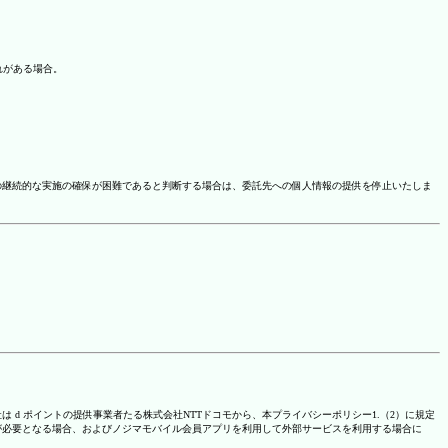
れがある場合。
の継続的な実施の確保が困難であると判断する場合は、委託先への個人情報の提供を停止いたしま
は d ポイントの提供事業者たる株式会社NTTドコモから、本プライバシーポリシー1.（2）に規定
が必要となる場合、およびノジマモバイル会員アプリを利用して外部サービスを利用する場合に