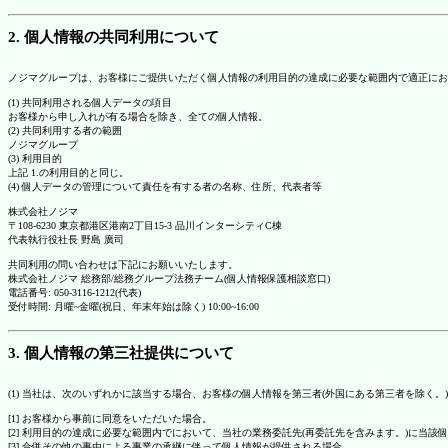
2. 個人情報の共同利用について
ノジマグループは、お客様にご提供いただく個人情報の利用目的の達成に必要な範囲内で適正にお
(1) 共同利用される個人データの項目
お客様から申し入れが有る場合を除き、全ての個人情報。
(2) 共同利用する者の範囲
ノジマグループ
(3) 利用目的
上記 1.の利用目的と同じ。
(4) 個人データの管理について責任を有する者の名称、住所、代表者等
株式会社ノジマ
〒108-6230 東京都港区港南2丁目15-3 品川インターシティC棟
代表執行役社長 野島 廣司
共同利用の問い合わせは下記にお願いいたします。
株式会社ノジマ 総務部/総務グループ法務チーム(個人情報保護相談窓口)
電話番号: 050-3116-1212(代表)
受付時間: 月曜~金曜(祝日、年末年始は除く) 10:00~16:00
3. 個人情報の第三社提供について
(1) 当社は、次のいずれかに該当する場合、お客様の個人情報を第三者(外国にある第三者を除く。
[1] お客様から事前に同意をいただいた場合。
[2] 利用目的の達成に必要な範囲内でにおいて、当社の業務委託先(再委託先を含みます。)に当該
[3] 合併その他の事由による事業の承継に伴って個人情報が提供される場合。