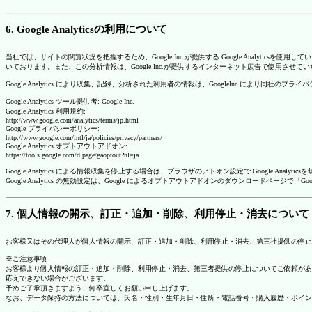
6. Google Analyticsの利用について
当社では、サイトの閲覧状況を把握するため、Google Inc.が提供する Google Analytics
いております。また、この分析情報は、Google Inc.が提供するインターネット広告で使用させて
Google Analytics により収集、記録、分析された利用者の情報は、GoogleInc.により同社
Google Analytics ツール提供者: Google Inc.
Google Analytics 利用規約:
http://www.google.com/analytics/terms/jp.html
Google プライバシーポリシー:
http://www.google.com/intl/ja/policies/privacy/partners/
Google Analytics オプトアウトアドオン:
https://tools.google.com/dlpage/gaoptout?hl=ja
Google Analytics による情報収集を停止する場合は、ブラウザのアドオン設定で Google An
Google Analytics の無効設定は、Google によるオプトアウトアドオンのダウンロードペ
7. 個人情報の開示、訂正・追加・削除、利用停止・消去について
お客様又はその代理人が個人情報の開示、訂正・追加・削除、利用停止・消去、第三社提供の停止
※ご注意事項
お客様より個人情報の訂正・追加・削除、利用停止・消去、第三者提供の停止についてご依頼があ
応えできない場合がございます。
予めご了承頂きますよう、何卒宜しくお願い申し上げます。
なお、データ保持の方法については、氏名・性別・生年月日・住所・電話番号・購入履歴・ポイン