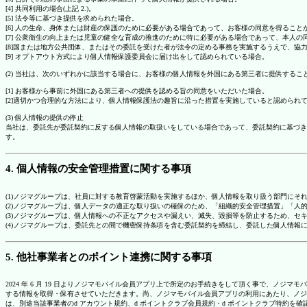
[4] 共同利用の場合(上記 2.)。
[5] 法令等に基づき提供を求められた場合。
[6] 人の生命、身体または財産の保護のために必要がある場合であって、お客様の同意を得ること
[7] 公衆衛生の向上または児童の健全な育成の推進のために特に必要がある場合であって、本人
[8]国または地方公共団体、またはその委託を受けた者が法令の定める事務を実施するうえで、
[9] オプトアウト方式により個人情報保護委員会に届け出をして認められている場合。
(2) 当社は、次のいずれかに該当する場合に、お客様の個人情報を外国にある第三者に提供するこ
[1] お客様から事前に外国にある第三者への提供を認める旨の同意をいただいた場合。
[2]適切かつ合理的な方法により、個人情報保護法の趣旨に沿った措置を実施していると認められ
(3) 個人情報の提供の停止
当社は、委託先が委託契約に反する個人情報の取扱いをしている場合であって、委託契約に基づき
す。
4. 個人情報の安全管理措置に関する事項
(1)ノジマグループは、社員に対する教育啓蒙活動を実施するほか、個人情報を取り扱う部門にそ
(2)ノジマグループは、個人データの適正な取り扱いの確保のため、「組織的安全管理措置」「
(3)ノジマグループは、個人情報への不正なアクセスや漏えい、滅失、毀損等を防止するため、セ
(4)ノジマグループは、委託先との間で機密保持条項を含む委託契約を締結し、委託した個人情
5. 他社事業者とのポイント連携に関する事項
2024 年 6 月 19 日よりノジマモバイル会員アプリ上で所定のお手続きをして頂く事で、ノ
する情報を取得・保有させていただきます。尚、ノジマモバイル会員アプリの利用にあたり、ノジ
は、別途当該事業者のd アカウント規約、d ポイントクラブ会員規約・d ポイントクラブ特約を