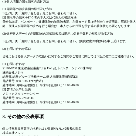
(1) 個人情報の開示請求の受付方法
[1] 開示等の請求書面の様式及び方法
下記(3)、[1]「お問い合わせ」先にお問い合わせ下さい。
[2] 開示等の請求を行う者の本人又は代理人の確認方法
運転免許証、パスポート、健康保険の被保険者証、在留カード又は特別永住者証明書、写真付個人
尚、代理人が開示等の求めを行う場合は、本人からの代理を示す旨の委任状も必要となります。
(2) 保有個人データの利用目的の通知請求又は開示に係る手数料の額及び徴収方法
下記(3)、[1]「お問い合わせ」先にお問い合わせ下さい。(実費程度の手数料を申し受けます)
(3) お問い合わせ窓口
当社における個人データの取扱いに関するご質問やご苦情に関しては下記の窓口にご連絡下さい。
[1] お問い合わせ
〒108-6230 東京都港区港南2丁目15-3 品川インターシティC棟30階
株式会社ノジマ
総務部/総務グループ法務チーム(個人情報保護相談窓口)
電話番号: 050-3116-1212(代表)
受付時間: 月曜~金曜(祝日、年末年始は除く) 10:00~16:00
[2] 苦情のお申し出先
ノジマカスタマーセンター
電話番号: 045-228-3546
受付時間: 月曜~金曜(祝日、年末年始は除く) 10:00~16:00
8. その他の公表事項
個人情報取扱事業者の名称および住所並びに代表者の氏名
株式会社ノジマ