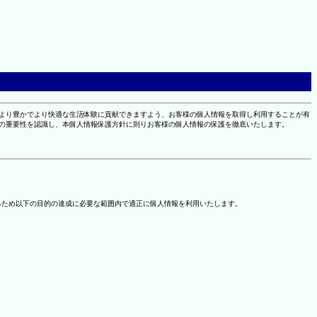
により豊かでより快適な生活体験に貢献できますよう、お客様の個人情報を取得し利用することが有
報の重要性を認識し、本個人情報保護方針に則りお客様の個人情報の保護を徹底いたします。
るため以下の目的の達成に必要な範囲内で適正に個人情報を利用いたします。