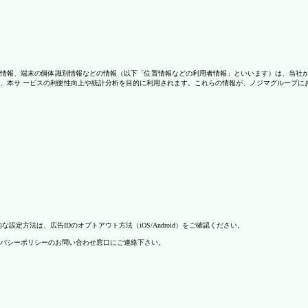
情報、端末の個体識別情報などの情報（以下「位置情報などの利用者情報」といいます）は、当社
、本サ ービスの利便性向上や統計分析を目的に利用されます。これらの情報が、ノジマグループに
方法は、広告IDのオプトアウト方法（iOS/Android）をご確認ください。
バシーポリシーのお問い合わせ窓口にご連絡下さい。