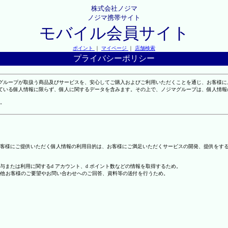
株式会社ノジマ
ノジマ携帯サイト
モバイル会員サイト
ポイント
｜
マイページ
｜
店舗検索
プライバシーポリシー
マグループが取扱う商品及びサービスを、安心してご購入およびご利用いただくことを通じ、お客様
れている個人情報に限らず、個人に関するデータを含みます。その上で、ノジマグループは、個人情
。
客様にご提供いただく個人情報の利用目的は、お客様にご満足いただくサービスの開発、提供をす
の付与または利用に関するd アカウント、d ポイント数などの情報を取得するため。
の他お客様のご要望やお問い合わせへのご回答、資料等の送付を行うため。