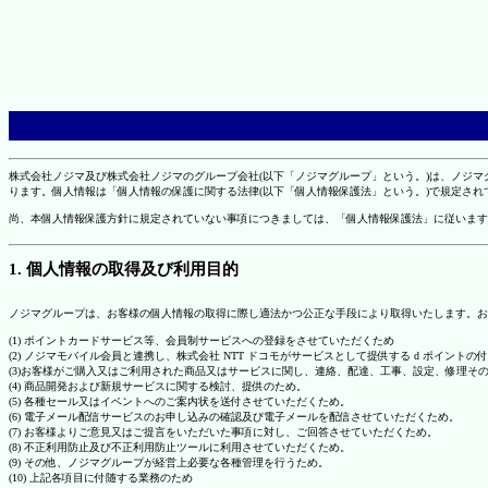
株式会社ノジマ及び株式会社ノジマのグループ会社(以下「ノジマグループ」という。)は、ノジ
ります。個人情報は「個人情報の保護に関する法律(以下「個人情報保護法」という。)で規定さ
尚、本個人情報保護方針に規定されていない事項につきましては、「個人情報保護法」に従います
1. 個人情報の取得及び利用目的
ノジマグループは、お客様の個人情報の取得に際し適法かつ公正な手段により取得いたします。お
(1) ポイントカードサービス等、会員制サービスへの登録をさせていただくため
(2) ノジマモバイル会員と連携し、株式会社 NTT ドコモがサービスとして提供する d ポイント
(3)お客様がご購入又はご利用された商品又はサービスに関し、連絡、配達、工事、設定、修理そ
(4) 商品開発および新規サービスに関する検討、提供のため。
(5) 各種セール又はイベントへのご案内状を送付させていただくため。
(6) 電子メール配信サービスのお申し込みの確認及び電子メールを配信させていただくため。
(7) お客様よりご意見又はご提言をいただいた事項に対し、ご回答させていただくため。
(8) 不正利用防止及び不正利用防止ツールに利用させていただくため。
(9) その他、ノジマグループが経営上必要な各種管理を行うため。
(10) 上記各項目に付随する業務のため