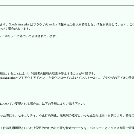
を使用しています。Google Analytics はブラウザの cookie 情報を元に個人を特定しない情報
いただく場合があります。
のプライバシーポリシーに基づいて管理されています。
alyticsを無効にすることにより、利用者の情報の収集を停止することが可能です。
ージで「GoogleAnalyticsオプトアウトアドオン」をダウンロードおよびインストールし、ブラウザのア
についてご要望される場合は、以下の手順によりご請求下さい。
った際にも、セキュリティ、不正行為防止、法規制の遵守といった正当な理由・目的により、特定
ト付与使用履歴といった上記目的のために必要な特定のデータを、パスワードとアクセス制限で管