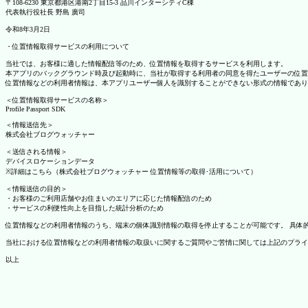
〒108-6230 東京都港区港南2丁目15-3 品川インターシティC棟
代表執行役社長 野島 廣司
令和8年3月2日
・位置情報取得サービスの利用について
当社では、お客様に適した情報配信等のため、位置情報を取得するサービスを利用します。
本アプリのバックグラウンド時及び起動時に、当社が取得する利用者の同意を得たユーザーの位置
位置情報などの利用者情報は、本アプリユーザー個人を識別することができない形式の情報であり
＜位置情報取得サービスの名称＞
Profile Passport SDK
＜情報送信先＞
株式会社ブログウォッチャー
＜送信される情報＞
デバイスロケーションデータ
※詳細はこちら（株式会社ブログウォッチャー 位置情報等の取得･活用について）
＜情報送信の目的＞
・お客様のご利用店舗やお住まいのエリアに応じた情報配信のため
・サービスの利便性向上を目指した統計分析のため
位置情報などの利用者情報のうち、端末の個体識別情報の取得を停止することが可能です。 具体的な設定
当社における位置情報などの利用者情報の取扱いに関するご質問やご苦情に関しては上記のプライ
以上