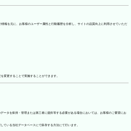
を取得しています。この情報を元に、お客様のユーザー属性と行動履歴を分析し、サイトの品質向上に利用させていただ
ドオン設定を変更することで実施することができます。
のデータを保持・管理または第三者に提供等する必要がある場合においては、お客様のご要望にお
理している当社データベースにて保存する方法にて行います。