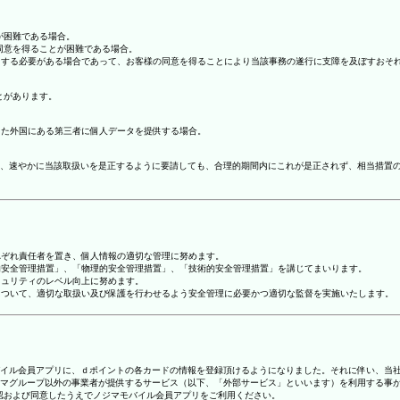
が困難である場合。
の同意を得ることが困難である場合。
協力する必要がある場合であって、お客様の同意を得ることにより当該事務の遂行に支障を及ぼすおそ
とがあります。
てた外国にある第三者に個人データを提供する場合。
、速やかに当該取扱いを是正するように要請しても、合理的期間内にこれが是正されず、相当措置
れぞれ責任者を置き、個人情報の適切な管理に努めます。
人的安全管理措置」、「物理的安全管理措置」、「技術的安全管理措置」を講じてまいります。
キュリティのレベル向上に努めます。
報について、適切な取扱い及び保護を行わせるよう安全管理に必要かつ適切な監督を実施いたします。
ジマモバイル会員アプリに、ｄポイントの各カードの情報を登録頂けるようになりました。それに伴い、当社
マグループ以外の事業者が提供するサービス（以下、「外部サービス」といいます）を利用する事
確認および同意したうえでノジマモバイル会員アプリをご利用ください。