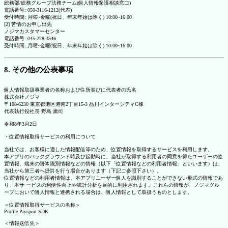
総務部/総務グループ法務チーム(個人情報保護相談窓口)
電話番号: 050-3116-1212(代表)
受付時間: 月曜~金曜(祝日、年末年始は除く) 10:00~16:00
[2] 苦情のお申し出先
ノジマカスタマーセンター
電話番号: 045-228-3546
受付時間: 月曜~金曜(祝日、年末年始は除く) 10:00~16:00
8. その他の公表事項
個人情報取扱事業者の名称および住所並びに代表者の氏名
株式会社ノジマ
〒108-6230 東京都港区港南2丁目15-3 品川インターシティC棟
代表執行役社長 野島 廣司
令和8年3月2日
・位置情報取得サービスの利用について
当社では、お客様に適した情報配信等のため、位置情報を取得するサービスを利用します。
本アプリのバックグラウンド時及び起動時に、当社が取得する利用者の同意を得たユーザーの位
置情報、端末の個体識別情報などの情報（以下「位置情報などの利用者情報」といいます）は、
当社から第三者へ提供を行う場合があります（下記ご参照下さい）。
位置情報などの利用者情報は、本アプリユーザー個人を識別することができない形式の情報であ
り、本サ ービスの利便性向上や統計分析を目的に利用されます。これらの情報が、ノジマグル
ープにおいて個人情報と連携される場合は、個人情報として取扱うものとします。
＜位置情報取得サービスの名称＞
Profile Passport SDK
＜情報送信先＞