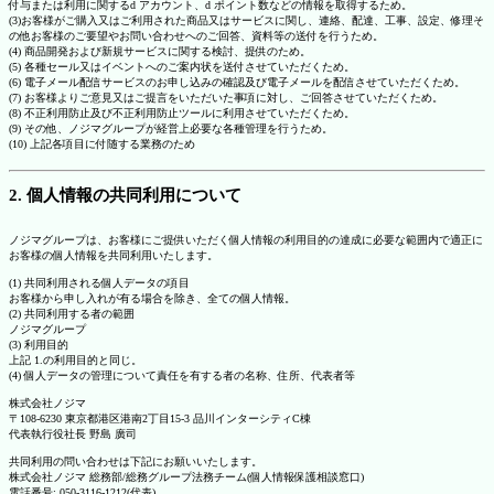
付与または利用に関するd アカウント、d ポイント数などの情報を取得するため。
(3)お客様がご購入又はご利用された商品又はサービスに関し、連絡、配達、工事、設定、修理そ
の他お客様のご要望やお問い合わせへのご回答、資料等の送付を行うため。
(4) 商品開発および新規サービスに関する検討、提供のため。
(5) 各種セール又はイベントへのご案内状を送付させていただくため。
(6) 電子メール配信サービスのお申し込みの確認及び電子メールを配信させていただくため。
(7) お客様よりご意見又はご提言をいただいた事項に対し、ご回答させていただくため。
(8) 不正利用防止及び不正利用防止ツールに利用させていただくため。
(9) その他、ノジマグループが経営上必要な各種管理を行うため。
(10) 上記各項目に付随する業務のため
2. 個人情報の共同利用について
ノジマグループは、お客様にご提供いただく個人情報の利用目的の達成に必要な範囲内で適正に
お客様の個人情報を共同利用いたします。
(1) 共同利用される個人データの項目
お客様から申し入れが有る場合を除き、全ての個人情報。
(2) 共同利用する者の範囲
ノジマグループ
(3) 利用目的
上記 1.の利用目的と同じ。
(4) 個人データの管理について責任を有する者の名称、住所、代表者等
株式会社ノジマ
〒108-6230 東京都港区港南2丁目15-3 品川インターシティC棟
代表執行役社長 野島 廣司
共同利用の問い合わせは下記にお願いいたします。
株式会社ノジマ 総務部/総務グループ法務チーム(個人情報保護相談窓口)
電話番号: 050-3116-1212(代表)