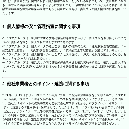
当社は、委託先が委託契約に反する個人情報の取扱いをしている場合であって、委託契約に基づ
き、速やかに当該取扱いを是正するように要請しても、合理的期間内にこれが是正されず、相当
措置の継続的な実施の確保が困難であると判断する場合は、委託先への個人情報の提供を停止い
たします。
4. 個人情報の安全管理措置に関する事項
(1)ノジマグループは、社員に対する教育啓蒙活動を実施するほか、個人情報を取り扱う部門にそ
れぞれ責任者を置き、個人情報の適切な管理に努めます。
(2)ノジマグループは、個人データの適正な取り扱いの確保のため、「組織的安全管理措置」「人
的安全管理措置」、「物理的安全管理措置」、「技術的安全管理措置」を講じてまいります。
(3)ノジマグループは、個人情報への不正なアクセスや漏えい、滅失、毀損等を防止するため、セ
キュリティのレベル向上に努めます。
(4)ノジマグループは、委託先との間で機密保持条項を含む委託契約を締結し、委託した個人情報
について、適切な取扱い及び保護を行わせるよう安全管理に必要かつ適切な監督を実施いたしま
す。
5. 他社事業者とのポイント連携に関する事項
2024 年 6 月 19 日よりノジマモバイル会員アプリ上で所定のお手続きをして頂く事で、ノジマモ
バイル会員アプリに、ｄポイントの各カードの情報を登録頂けるようになりました。それに伴
い、当社は d ポイントの提供事業者たる株式会社NTTドコモから、本プライバシーポリシー1.
（2）に規定する情報を取得・保有させていただきます。尚、ノジマモバイル会員アプリの利用
にあたり、ノジマグループ以外の事業者が提供するサービス（以下、「外部サービス」といいま
す）を利用する事が必要となる場合、およびノジマモバイル会員アプリを利用して外部サービス
を利用する場合には、別途当該事業者のd アカウント規約、d ポイントクラブ会員規約・d ポイ
ントクラブ特約を確認および同意したうえでノジマモバイル会員アプリをご利用ください。