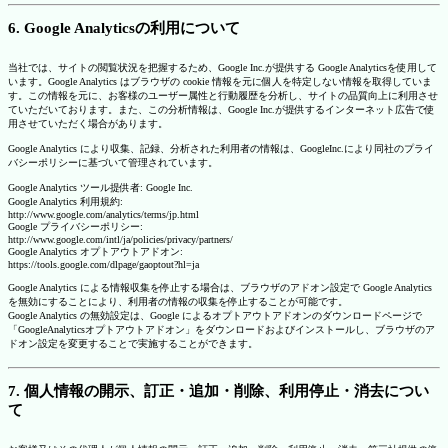
6. Google Analyticsの利用について
当社では、サイトの閲覧状況を把握するため、Google Inc.が提供する Google Analyticsを使用して
います。Google Analytics はブラウザの cookie 情報を元に個人を特定しない情報を取得していま
す。この情報を元に、お客様のユーザー属性と行動履歴を分析し、サイトの品質向上に利用させ
ていただいております。また、この分析情報は、Google Inc.が提供するインターネット広告で使
用させていただく場合があります。
Google Analytics により収集、記録、分析された利用者の情報は、GoogleInc.により同社のプライ
バシーポリシーに基づいて管理されています。
Google Analytics ツール提供者: Google Inc.
Google Analytics 利用規約:
http://www.google.com/analytics/terms/jp.html
Google プライバシーポリシー:
http://www.google.com/intl/ja/policies/privacy/partners/
Google Analytics オプトアウトアドオン:
https://tools.google.com/dlpage/gaoptout?hl=ja
Google Analytics による情報収集を停止する場合は、ブラウザのアドオン設定で Google Analytics
を無効にすることにより、利用者の情報の収集を停止することが可能です。
Google Analytics の無効設定は、Google によるオプトアウトアドオンのダウンロードページで
「GoogleAnalyticsオプトアウトアドオン」をダウンロードおよびインストールし、ブラウザのア
ドオン設定を変更することで実施することができます。
7. 個人情報の開示、訂正・追加・削除、利用停止・消去につい
て