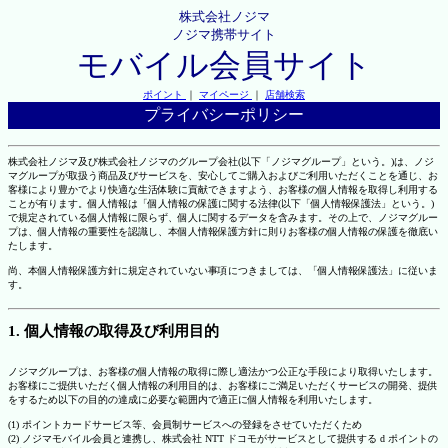
株式会社ノジマ
ノジマ携帯サイト
モバイル会員サイト
ポイント
｜
マイページ
｜
店舗検索
プライバシーポリシー
株式会社ノジマ及び株式会社ノジマのグループ会社(以下「ノジマグループ」という。)は、ノジ
マグループが取扱う商品及びサービスを、安心してご購入およびご利用いただくことを通じ、お
客様により豊かでより快適な生活体験に貢献できますよう、お客様の個人情報を取得し利用する
ことが有ります。個人情報は「個人情報の保護に関する法律(以下「個人情報保護法」という。)
で規定されている個人情報に限らず、個人に関するデータを含みます。その上で、ノジマグルー
プは、個人情報の重要性を認識し、本個人情報保護方針に則りお客様の個人情報の保護を徹底い
たします。
尚、本個人情報保護方針に規定されていない事項につきましては、「個人情報保護法」に従いま
す。
1. 個人情報の取得及び利用目的
ノジマグループは、お客様の個人情報の取得に際し適法かつ公正な手段により取得いたします。
お客様にご提供いただく個人情報の利用目的は、お客様にご満足いただくサービスの開発、提供
をするため以下の目的の達成に必要な範囲内で適正に個人情報を利用いたします。
(1) ポイントカードサービス等、会員制サービスへの登録をさせていただくため
(2) ノジマモバイル会員と連携し、株式会社 NTT ドコモがサービスとして提供する d ポイントの