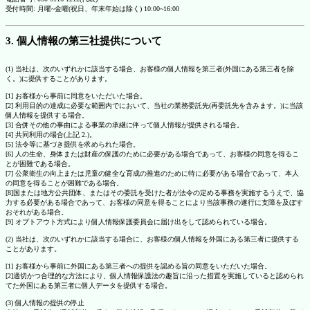
受付時間: 月曜~金曜(祝日、年末年始は除く) 10:00~16:00
3. 個人情報の第三社提供について
(1) 当社は、次のいずれかに該当する場合、お客様の個人情報を第三者(外国にある第三者を除
く。)に提供することがあります。
[1] お客様から事前に同意をいただいた場合。
[2] 利用目的の達成に必要な範囲内でにおいて、当社の業務委託先(再委託先を含みます。)に当該
個人情報を提供する場合。
[3] 合併その他の事由による事業の承継に伴って個人情報が提供される場合。
[4] 共同利用の場合(上記 2.)。
[5] 法令等に基づき提供を求められた場合。
[6] 人の生命、身体または財産の保護のために必要がある場合であって、お客様の同意を得るこ
とが困難である場合。
[7] 公衆衛生の向上または児童の健全な育成の推進のために特に必要がある場合であって、本人
の同意を得ることが困難である場合。
[8]国または地方公共団体、またはその委託を受けた者が法令の定める事務を実施するうえで、協
力する必要がある場合であって、お客様の同意を得ることにより当該事務の遂行に支障を及ぼす
おそれがある場合。
[9] オプトアウト方式により個人情報保護委員会に届け出をして認められている場合。
(2) 当社は、次のいずれかに該当する場合に、お客様の個人情報を外国にある第三者に提供する
ことがあります。
[1] お客様から事前に外国にある第三者への提供を認める旨の同意をいただいた場合。
[2]適切かつ合理的な方法により、個人情報保護法の趣旨に沿った措置を実施していると認められ
てた外国にある第三者に個人データを提供する場合。
(3) 個人情報の提供の停止