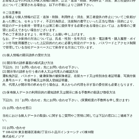
お客様又はその代理人が個人情報の開示、訂正・追加・削除、利用停止・消去、第三社提供の停
止についてご要望される場合は、以下の手順によりご請求下さい。
※ご注意事項
お客様より個人情報の訂正・追加・削除、利用停止・消去、第三者提供の停止についてご依頼が
あった際にも、セキュリティ、不正行為防止、法規制の遵守といった正当な理由・目的により、
特定のデータを保持・管理または第三者に提供等する必要がある場合においては、お客様のご要
望にお応えできない場合がございます。
予めご了承頂きますよう、何卒宜しくお願い申し上げます。
なお、データ保持の方法については、氏名・性別・生年月日・住所・電話番号・購入履歴・ポイ
ント付与使用履歴といった上記目的のために必要な特定のデータを、パスワードとアクセス制限
で管理している当社データベースにて保存する方法にて行います。
(1) 個人情報の開示請求の受付方法
[1] 開示等の請求書面の様式及び方法
下記(3)、[1]「お問い合わせ」先にお問い合わせ下さい。
[2] 開示等の請求を行う者の本人又は代理人の確認方法
運転免許証、パスポート、健康保険の被保険者証、在留カード又は特別永住者証明書、写真付個
人番号カード、年金手帳又は外国人登録証明書。
尚、代理人が開示等の求めを行う場合は、本人からの代理を示す旨の委任状も必要となります。
(2) 保有個人データの利用目的の通知請求又は開示に係る手数料の額及び徴収方法
下記(3)、[1]「お問い合わせ」先にお問い合わせ下さい。(実費程度の手数料を申し受けます)
(3) お問い合わせ窓口
当社における個人データの取扱いに関するご質問やご苦情に関しては下記の窓口にご連絡下さ
い。
[1] お問い合わせ
〒108-6230 東京都港区港南2丁目15-3 品川インターシティC棟30階
株式会社ノジマ