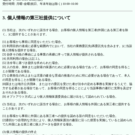
受付時間: 月曜~金曜(祝日、年末年始は除く) 10:00~16:00
3. 個人情報の第三社提供について
(1) 当社は、次のいずれかに該当する場合、お客様の個人情報を第三者(外国にある第三者を除
く。)に提供することがあります。
[1] お客様から事前に同意をいただいた場合。
[2] 利用目的の達成に必要な範囲内でにおいて、当社の業務委託先(再委託先を含みます。)に当該
個人情報を提供する場合。
[3] 合併その他の事由による事業の承継に伴って個人情報が提供される場合。
[4] 共同利用の場合(上記 2.)。
[5] 法令等に基づき提供を求められた場合。
[6] 人の生命、身体または財産の保護のために必要がある場合であって、お客様の同意を得るこ
とが困難である場合。
[7] 公衆衛生の向上または児童の健全な育成の推進のために特に必要がある場合であって、本人
の同意を得ることが困難である場合。
[8]国または地方公共団体、またはその委託を受けた者が法令の定める事務を実施するうえで、協
力する必要がある場合であって、お客様の同意を得ることにより当該事務の遂行に支障を及ぼす
おそれがある場合。
[9] オプトアウト方式により個人情報保護委員会に届け出をして認められている場合。
(2) 当社は、次のいずれかに該当する場合に、お客様の個人情報を外国にある第三者に提供する
ことがあります。
[1] お客様から事前に外国にある第三者への提供を認める旨の同意をいただいた場合。
[2]適切かつ合理的な方法により、個人情報保護法の趣旨に沿った措置を実施していると認められ
てた外国にある第三者に個人データを提供する場合。
(3) 個人情報の提供の停止