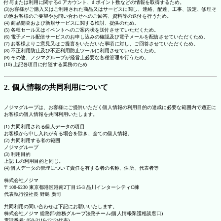
付与または利用に関するd アカウント、d ポイント数などの情報を取得するため。
(3)お客様がご購入又はご利用された商品又はサービスに関し、連絡、配達、工事、設定、修理そ
の他お客様のご要望やお問い合わせへのご回答、資料等の送付を行うため。
(4) 商品開発および新規サービスに関する検討、提供のため。
(5) 各種セール又はイベントへのご案内状を送付させていただくため。
(6) 電子メール配信サービスのお申し込みの確認及び電子メールを配信させていただくため。
(7) お客様よりご意見又はご提言をいただいた事項に対し、ご回答させていただくため。
(8) 不正利用防止及び不正利用防止ツールに利用させていただくため。
(9) その他、ノジマグループが経営上必要な各種管理を行うため。
(10) 上記各項目に付随する業務のため
2. 個人情報の共同利用について
ノジマグループは、お客様にご提供いただく個人情報の利用目的の達成に必要な範囲内で適正に
お客様の個人情報を共同利用いたします。
(1) 共同利用される個人データの項目
お客様から申し入れが有る場合を除き、全ての個人情報。
(2) 共同利用する者の範囲
ノジマグループ
(3) 利用目的
上記 1.の利用目的と同じ。
(4) 個人データの管理について責任を有する者の名称、住所、代表者等
株式会社ノジマ
〒108-6230 東京都港区港南2丁目15-3 品川インターシティC棟
代表執行役社長 野島 廣司
共同利用の問い合わせは下記にお願いいたします。
株式会社ノジマ 総務部/総務グループ法務チーム(個人情報保護相談窓口)
電話番号: 050-3116-1212(代表)