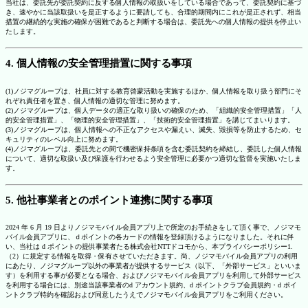
当社は、委託先が委託契約に反する個人情報の取扱いをしている場合であって、委託契約に基づ
き、速やかに当該取扱いを是正するように要請しても、合理的期間内にこれが是正されず、相当
措置の継続的な実施の確保が困難であると判断する場合は、委託先への個人情報の提供を停止い
たします。
4. 個人情報の安全管理措置に関する事項
(1)ノジマグループは、社員に対する教育啓蒙活動を実施するほか、個人情報を取り扱う部門にそ
れぞれ責任者を置き、個人情報の適切な管理に努めます。
(2)ノジマグループは、個人データの適正な取り扱いの確保のため、「組織的安全管理措置」「人
的安全管理措置」、「物理的安全管理措置」、「技術的安全管理措置」を講じてまいります。
(3)ノジマグループは、個人情報への不正なアクセスや漏えい、滅失、毀損等を防止するため、セ
キュリティのレベル向上に努めます。
(4)ノジマグループは、委託先との間で機密保持条項を含む委託契約を締結し、委託した個人情報
について、適切な取扱い及び保護を行わせるよう安全管理に必要かつ適切な監督を実施いたしま
す。
5. 他社事業者とのポイント連携に関する事項
2024 年 6 月 19 日よりノジマモバイル会員アプリ上で所定のお手続きをして頂く事で、ノジマモ
バイル会員アプリに、ｄポイントの各カードの情報を登録頂けるようになりました。それに伴
い、当社は d ポイントの提供事業者たる株式会社NTTドコモから、本プライバシーポリシー1.
（2）に規定する情報を取得・保有させていただきます。尚、ノジマモバイル会員アプリの利用
にあたり、ノジマグループ以外の事業者が提供するサービス（以下、「外部サービス」といいま
す）を利用する事が必要となる場合、およびノジマモバイル会員アプリを利用して外部サービス
を利用する場合には、別途当該事業者のd アカウント規約、d ポイントクラブ会員規約・d ポイ
ントクラブ特約を確認および同意したうえでノジマモバイル会員アプリをご利用ください。