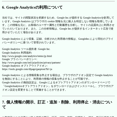
6. Google Analyticsの利用について
当社では、サイトの閲覧状況を把握するため、Google Inc.が提供する Google Analyticsを使用して
います。Google Analytics はブラウザの cookie 情報を元に個人を特定しない情報を取得していま
す。この情報を元に、お客様のユーザー属性と行動履歴を分析し、サイトの品質向上に利用させ
ていただいております。また、この分析情報は、Google Inc.が提供するインターネット広告で使
用させていただく場合があります。
Google Analytics により収集、記録、分析された利用者の情報は、GoogleInc.により同社のプライ
バシーポリシーに基づいて管理されています。
Google Analytics ツール提供者: Google Inc.
Google Analytics 利用規約:
http://www.google.com/analytics/terms/jp.html
Google プライバシーポリシー:
http://www.google.com/intl/ja/policies/privacy/partners/
Google Analytics オプトアウトアドオン:
https://tools.google.com/dlpage/gaoptout?hl=ja
Google Analytics による情報収集を停止する場合は、ブラウザのアドオン設定で Google Analytics
を無効にすることにより、利用者の情報の収集を停止することが可能です。
Google Analytics の無効設定は、Google によるオプトアウトアドオンのダウンロードページで
「GoogleAnalyticsオプトアウトアドオン」をダウンロードおよびインストールし、ブラウザのア
ドオン設定を変更することで実施することができます。
7. 個人情報の開示、訂正・追加・削除、利用停止・消去につい
て