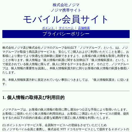
株式会社ノジマ
ノジマ携帯サイト
モバイル会員サイト
ポイント
｜
マイページ
｜
店舗検索
プライバシーポリシー
株式会社ノジマ及び株式会社ノジマのグループ会社(以下「ノジマグループ」という。)は、ノジ
マグループが取扱う商品及びサービスを、安心してご購入およびご利用いただくことを通じ、お
客様により豊かでより快適な生活体験に貢献できますよう、お客様の個人情報を取得し利用する
ことが有ります。個人情報は「個人情報の保護に関する法律(以下「個人情報保護法」という。)
で規定されている個人情報に限らず、個人に関するデータを含みます。その上で、ノジマグルー
プは、個人情報の重要性を認識し、本個人情報保護方針に則りお客様の個人情報の保護を徹底い
たします。
尚、本個人情報保護方針に規定されていない事項につきましては、「個人情報保護法」に従いま
す。
1. 個人情報の取得及び利用目的
ノジマグループは、お客様の個人情報の取得に際し適法かつ公正な手段により取得いたします。
お客様にご提供いただく個人情報の利用目的は、お客様にご満足いただくサービスの開発、提供
をするため以下の目的の達成に必要な範囲内で適正に個人情報を利用いたします。
(1) ポイントカードサービス等、会員制サービスへの登録をさせていただくため
(2) ノジマモバイル会員と連携し、株式会社 NTT ドコモがサービスとして提供する d ポイントの