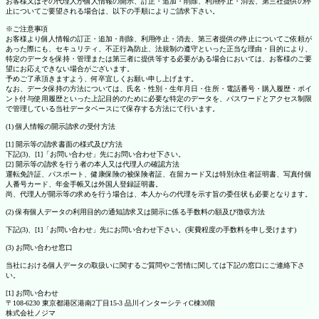
お客様又はその代理人が個人情報の開示、訂正・追加・削除、利用停止・消去、第三社提供の停
止についてご要望される場合は、以下の手順によりご請求下さい。
※ご注意事項
お客様より個人情報の訂正・追加・削除、利用停止・消去、第三者提供の停止についてご依頼が
あった際にも、セキュリティ、不正行為防止、法規制の遵守といった正当な理由・目的により、
特定のデータを保持・管理または第三者に提供等する必要がある場合においては、お客様のご要
望にお応えできない場合がございます。
予めご了承頂きますよう、何卒宜しくお願い申し上げます。
なお、データ保持の方法については、氏名・性別・生年月日・住所・電話番号・購入履歴・ポイ
ント付与使用履歴といった上記目的のために必要な特定のデータを、パスワードとアクセス制限
で管理している当社データベースにて保存する方法にて行います。
(1) 個人情報の開示請求の受付方法
[1] 開示等の請求書面の様式及び方法
下記(3)、[1]「お問い合わせ」先にお問い合わせ下さい。
[2] 開示等の請求を行う者の本人又は代理人の確認方法
運転免許証、パスポート、健康保険の被保険者証、在留カード又は特別永住者証明書、写真付個
人番号カード、年金手帳又は外国人登録証明書。
尚、代理人が開示等の求めを行う場合は、本人からの代理を示す旨の委任状も必要となります。
(2) 保有個人データの利用目的の通知請求又は開示に係る手数料の額及び徴収方法
下記(3)、[1]「お問い合わせ」先にお問い合わせ下さい。(実費程度の手数料を申し受けます)
(3) お問い合わせ窓口
当社における個人データの取扱いに関するご質問やご苦情に関しては下記の窓口にご連絡下さ
い。
[1] お問い合わせ
〒108-6230 東京都港区港南2丁目15-3 品川インターシティC棟30階
株式会社ノジマ