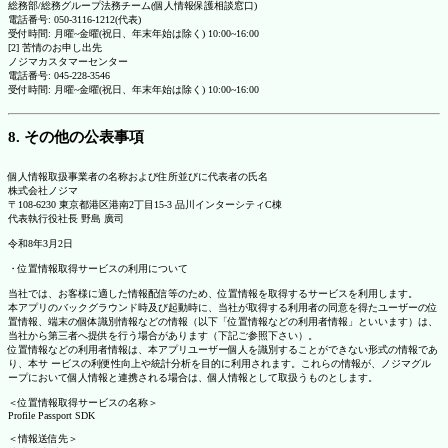
総務部/総務グループ法務チーム(個人情報保護相談窓口)
電話番号: 050-3116-1212(代表)
受付時間: 月曜~金曜(祝日、年末年始は除く) 10:00~16:00
[2] 苦情のお申し出先
ノジマカスタマーセンター
電話番号: 045-228-3546
受付時間: 月曜~金曜(祝日、年末年始は除く) 10:00~16:00
8. その他の公表事項
個人情報取扱事業者の名称および住所並びに代表者の氏名
株式会社ノジマ
〒108-6230 東京都港区港南2丁目15-3 品川インターシティC棟
代表執行役社長 野島 廣司
令和8年3月2日
・位置情報取得サービスの利用について
当社では、お客様に適した情報配信等のため、位置情報を取得するサービスを利用します。
本アプリのバックグラウンド時及び起動時に、当社が取得する利用者の同意を得たユーザーの位
置情報、端末の個体識別情報などの情報（以下「位置情報などの利用者情報」といいます）は、
当社から第三者へ提供を行う場合があります（下記ご参照下さい）。
位置情報などの利用者情報は、本アプリユーザー個人を識別することができない形式の情報であ
り、本サ ービスの利便性向上や統計分析を目的に利用されます。これらの情報が、ノジマグル
ープにおいて個人情報と連携される場合は、個人情報として取扱うものとします。
＜位置情報取得サービスの名称＞
Profile Passport SDK
＜情報送信先＞