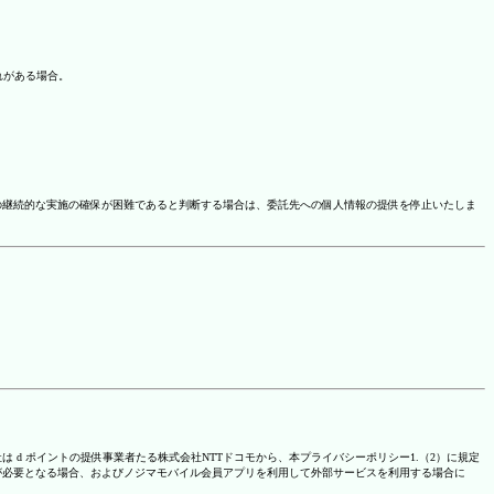
れがある場合。
の継続的な実施の確保が困難であると判断する場合は、委託先への個人情報の提供を停止いたしま
は d ポイントの提供事業者たる株式会社NTTドコモから、本プライバシーポリシー1.（2）に規定
が必要となる場合、およびノジマモバイル会員アプリを利用して外部サービスを利用する場合に