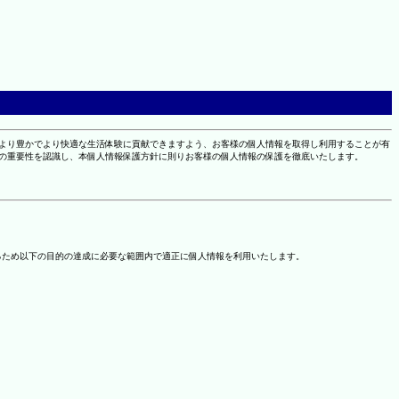
により豊かでより快適な生活体験に貢献できますよう、お客様の個人情報を取得し利用することが有
報の重要性を認識し、本個人情報保護方針に則りお客様の個人情報の保護を徹底いたします。
るため以下の目的の達成に必要な範囲内で適正に個人情報を利用いたします。