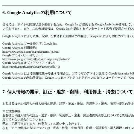
6. Google Analyticsの利用について
当社では、サイトの閲覧状況を把握するため、Google Inc.が提供する Google Analytics
いております。また、この分析情報は、Google Inc.が提供するインターネット広告で使用させて
Google Analytics により収集、記録、分析された利用者の情報は、GoogleInc.により同社
Google Analytics ツール提供者: Google Inc.
Google Analytics 利用規約:
http://www.google.com/analytics/terms/jp.html
Google プライバシーポリシー:
http://www.google.com/intl/ja/policies/privacy/partners/
Google Analytics オプトアウトアドオン:
https://tools.google.com/dlpage/gaoptout?hl=ja
Google Analytics による情報収集を停止する場合は、ブラウザのアドオン設定で Google An
Google Analytics の無効設定は、Google によるオプトアウトアドオンのダウンロードペ
7. 個人情報の開示、訂正・追加・削除、利用停止・消去について
お客様又はその代理人が個人情報の開示、訂正・追加・削除、利用停止・消去、第三社提供の停止
※ご注意事項
お客様より個人情報の訂正・追加・削除、利用停止・消去、第三者提供の停止についてご依頼があ
応えできない場合がございます。
予めご了承頂きますよう、何卒宜しくお願い申し上げます。
なお、データ保持の方法については、氏名・性別・生年月日・住所・電話番号・購入履歴・ポイン