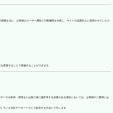
を取得しています。この情報を元に、お客様のユーザー属性と行動履歴を分析し、サイトの品質向上に利用させていただ
ドオン設定を変更することで実施することができます。
のデータを保持・管理または第三者に提供等する必要がある場合においては、お客様のご要望にお
理している当社データベースにて保存する方法にて行います。