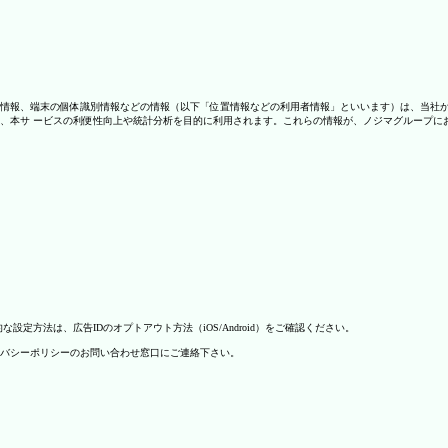
情報、端末の個体識別情報などの情報（以下「位置情報などの利用者情報」といいます）は、当社
、本サ ービスの利便性向上や統計分析を目的に利用されます。これらの情報が、ノジマグループに
方法は、広告IDのオプトアウト方法（iOS/Android）をご確認ください。
バシーポリシーのお問い合わせ窓口にご連絡下さい。