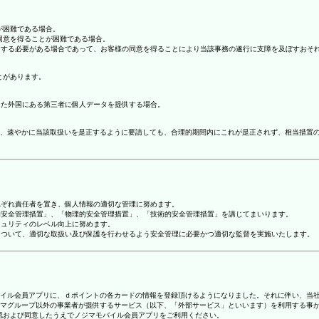
が困難である場合。
の同意を得ることが困難である場合。
協力する必要がある場合であって、お客様の同意を得ることにより当該事務の遂行に支障を及ぼすおそ
とがあります。
てた外国にある第三者に個人データを提供する場合。
、速やかに当該取扱いを是正するように要請しても、合理的期間内にこれが是正されず、相当措置
れぞれ責任者を置き、個人情報の適切な管理に努めます。
人的安全管理措置」、「物理的安全管理措置」、「技術的安全管理措置」を講じてまいります。
キュリティのレベル向上に努めます。
報について、適切な取扱い及び保護を行わせるよう安全管理に必要かつ適切な監督を実施いたします。
ジマモバイル会員アプリに、ｄポイントの各カードの情報を登録頂けるようになりました。それに伴い、当社
マグループ以外の事業者が提供するサービス（以下、「外部サービス」といいます）を利用する事
確認および同意したうえでノジマモバイル会員アプリをご利用ください。