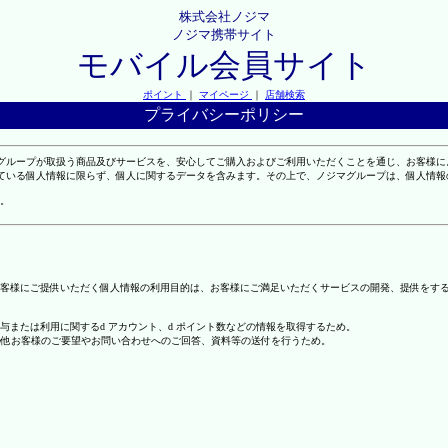
株式会社ノジマ
ノジマ携帯サイト
モバイル会員サイト
ポイント
｜
マイページ
｜
店舗検索
プライバシーポリシー
マグループが取扱う商品及びサービスを、安心してご購入およびご利用いただくことを通じ、お客様
れている個人情報に限らず、個人に関するデータを含みます。その上で、ノジマグループは、個人情
。
客様にご提供いただく個人情報の利用目的は、お客様にご満足いただくサービスの開発、提供をす
の付与または利用に関するd アカウント、d ポイント数などの情報を取得するため。
の他お客様のご要望やお問い合わせへのご回答、資料等の送付を行うため。