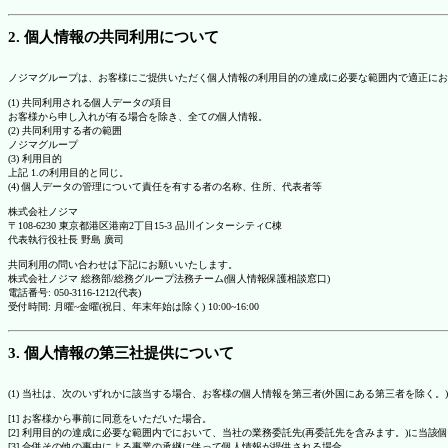
2. 個人情報の共同利用について
ノジマグループは、お客様にご提供いただく個人情報の利用目的の達成に必要な範囲内で適正にお
(1) 共同利用される個人データの項目
お客様から申し入れが有る場合を除き、全ての個人情報。
(2) 共同利用する者の範囲
ノジマグループ
(3) 利用目的
上記 1.の利用目的と同じ。
(4) 個人データの管理について責任を有する者の名称、住所、代表者等
株式会社ノジマ
〒108-6230 東京都港区港南2丁目15-3 品川インターシティC棟
代表執行役社長 野島 廣司
共同利用の問い合わせは下記にお願いいたします。
株式会社ノジマ 総務部/総務グループ法務チーム(個人情報保護相談窓口)
電話番号: 050-3116-1212(代表)
受付時間: 月曜~金曜(祝日、年末年始は除く) 10:00~16:00
3. 個人情報の第三社提供について
(1) 当社は、次のいずれかに該当する場合、お客様の個人情報を第三者(外国にある第三者を除く。
[1] お客様から事前に同意をいただいた場合。
[2] 利用目的の達成に必要な範囲内でにおいて、当社の業務委託先(再委託先を含みます。)に当該
[3] 合併その他の事由による事業の承継に伴って個人情報が提供される場合。