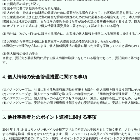
[4] 共同利用の場合(上記 2.)。
[5] 法令等に基づき提供を求められた場合。
[6] 人の生命、身体または財産の保護のために必要がある場合であって、お客様の同意を得ること
[7] 公衆衛生の向上または児童の健全な育成の推進のために特に必要がある場合であって、本人
[8]国または地方公共団体、またはその委託を受けた者が法令の定める事務を実施するうえで、
[9] オプトアウト方式により個人情報保護委員会に届け出をして認められている場合。
(2) 当社は、次のいずれかに該当する場合に、お客様の個人情報を外国にある第三者に提供するこ
[1] お客様から事前に外国にある第三者への提供を認める旨の同意をいただいた場合。
[2]適切かつ合理的な方法により、個人情報保護法の趣旨に沿った措置を実施していると認められ
(3) 個人情報の提供の停止
当社は、委託先が委託契約に反する個人情報の取扱いをしている場合であって、委託契約に基づき
す。
4. 個人情報の安全管理措置に関する事項
(1)ノジマグループは、社員に対する教育啓蒙活動を実施するほか、個人情報を取り扱う部門にそ
(2)ノジマグループは、個人データの適正な取り扱いの確保のため、「組織的安全管理措置」「
(3)ノジマグループは、個人情報への不正なアクセスや漏えい、滅失、毀損等を防止するため、セ
(4)ノジマグループは、委託先との間で機密保持条項を含む委託契約を締結し、委託した個人情
5. 他社事業者とのポイント連携に関する事項
2024 年 6 月 19 日よりノジマモバイル会員アプリ上で所定のお手続きをして頂く事で、ノ
する情報を取得・保有させていただきます。尚、ノジマモバイル会員アプリの利用にあたり、ノジ
は、別途当該事業者のd アカウント規約、d ポイントクラブ会員規約・d ポイントクラブ特約を