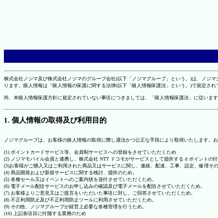
株式会社ノジマ及び株式会社ノジマのグループ会社(以下「ノジマグループ」という。)は、ノジ
ります。個人情報は「個人情報の保護に関する法律(以下「個人情報保護法」という。)で規定さ
尚、本個人情報保護方針に規定されていない事項につきましては、「個人情報保護法」に従います
1. 個人情報の取得及び利用目的
ノジマグループは、お客様の個人情報の取得に際し適法かつ公正な手段により取得いたします。お
(1) ポイントカードサービス等、会員制サービスへの登録をさせていただくため
(2) ノジマモバイル会員と連携し、株式会社 NTT ドコモがサービスとして提供する d ポイント
(3)お客様がご購入又はご利用された商品又はサービスに関し、連絡、配達、工事、設定、修理そ
(4) 商品開発および新規サービスに関する検討、提供のため。
(5) 各種セール又はイベントへのご案内状を送付させていただくため。
(6) 電子メール配信サービスのお申し込みの確認及び電子メールを配信させていただくため。
(7) お客様よりご意見又はご提言をいただいた事項に対し、ご回答させていただくため。
(8) 不正利用防止及び不正利用防止ツールに利用させていただくため。
(9) その他、ノジマグループが経営上必要な各種管理を行うため。
(10) 上記各項目に付随する業務のため