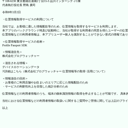
〒108-6230 東京都港区港南2丁目15-3 品川インターシティC棟
代表執行役社長 野島 廣司
令和8年3月2日
・位置情報取得サービスの利用について
当社では、お客様に適した情報配信等のため、位置情報を取得するサービスを利用します。
本アプリのバックグラウンド時及び起動時に、当社が取得する利用者の同意を得たユーザーの位置
位置情報などの利用者情報は、本アプリユーザー個人を識別することができない形式の情報であり
＜位置情報取得サービスの名称＞
Profile Passport SDK
＜情報送信先＞
株式会社ブログウォッチャー
＜送信される情報＞
デバイスロケーションデータ
※詳細はこちら（株式会社ブログウォッチャー 位置情報等の取得･活用について）
＜情報送信の目的＞
・お客様のご利用店舗やお住まいのエリアに応じた情報配信のため
・サービスの利便性向上を目指した統計分析のため
位置情報などの利用者情報のうち、端末の個体識別情報の取得を停止することが可能です。 具体的な設定
当社における位置情報などの利用者情報の取扱いに関するご質問やご苦情に関しては上記のプライ
以上