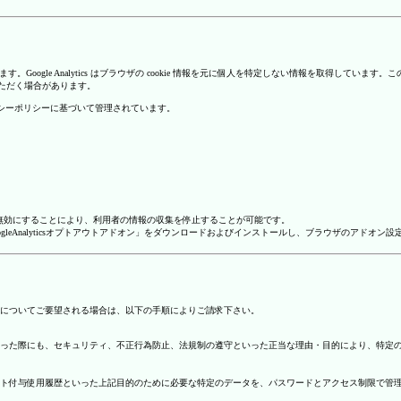
を使用しています。Google Analytics はブラウザの cookie 情報を元に個人を特定しない情報
いただく場合があります。
のプライバシーポリシーに基づいて管理されています。
alyticsを無効にすることにより、利用者の情報の収集を停止することが可能です。
ージで「GoogleAnalyticsオプトアウトアドオン」をダウンロードおよびインストールし、ブラウザのア
についてご要望される場合は、以下の手順によりご請求下さい。
った際にも、セキュリティ、不正行為防止、法規制の遵守といった正当な理由・目的により、特定
ト付与使用履歴といった上記目的のために必要な特定のデータを、パスワードとアクセス制限で管