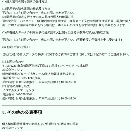
(1) 個人情報の開示請求の受付方法
[1] 開示等の請求書面の様式及び方法
下記(3)、[1]「お問い合わせ」先にお問い合わせ下さい。
[2] 開示等の請求を行う者の本人又は代理人の確認方法
運転免許証、パスポート、健康保険の被保険者証、在留カード又は特別永住者証明書、写真付個人
尚、代理人が開示等の求めを行う場合は、本人からの代理を示す旨の委任状も必要となります。
(2) 保有個人データの利用目的の通知請求又は開示に係る手数料の額及び徴収方法
下記(3)、[1]「お問い合わせ」先にお問い合わせ下さい。(実費程度の手数料を申し受けます)
(3) お問い合わせ窓口
当社における個人データの取扱いに関するご質問やご苦情に関しては下記の窓口にご連絡下さい。
[1] お問い合わせ
〒108-6230 東京都港区港南2丁目15-3 品川インターシティC棟30階
株式会社ノジマ
総務部/総務グループ法務チーム(個人情報保護相談窓口)
電話番号: 050-3116-1212(代表)
受付時間: 月曜~金曜(祝日、年末年始は除く) 10:00~16:00
[2] 苦情のお申し出先
ノジマカスタマーセンター
電話番号: 045-228-3546
受付時間: 月曜~金曜(祝日、年末年始は除く) 10:00~16:00
8. その他の公表事項
個人情報取扱事業者の名称および住所並びに代表者の氏名
株式会社ノジマ