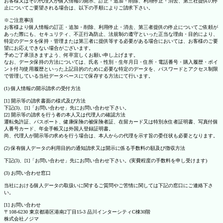
お客様又はその代理人が個人情報の開示、訂正・追加・削除、利用停止・消去、第三社提供の停
止についてご要望される場合は、以下の手順によりご請求下さい。
※ご注意事項
お客様より個人情報の訂正・追加・削除、利用停止・消去、第三者提供の停止についてご依頼が
あった際にも、セキュリティ、不正行為防止、法規制の遵守といった正当な理由・目的により、
特定のデータを保持・管理または第三者に提供等する必要がある場合においては、お客様のご要
望にお応えできない場合がございます。
予めご了承頂きますよう、何卒宜しくお願い申し上げます。
なお、データ保持の方法については、氏名・性別・生年月日・住所・電話番号・購入履歴・ポイ
ント付与使用履歴といった上記目的のために必要な特定のデータを、パスワードとアクセス制限
で管理している当社データベースにて保存する方法にて行います。
(1) 個人情報の開示請求の受付方法
[1] 開示等の請求書面の様式及び方法
下記(3)、[1]「お問い合わせ」先にお問い合わせ下さい。
[2] 開示等の請求を行う者の本人又は代理人の確認方法
運転免許証、パスポート、健康保険の被保険者証、在留カード又は特別永住者証明書、写真付個
人番号カード、年金手帳又は外国人登録証明書。
尚、代理人が開示等の求めを行う場合は、本人からの代理を示す旨の委任状も必要となります。
(2) 保有個人データの利用目的の通知請求又は開示に係る手数料の額及び徴収方法
下記(3)、[1]「お問い合わせ」先にお問い合わせ下さい。(実費程度の手数料を申し受けます)
(3) お問い合わせ窓口
当社における個人データの取扱いに関するご質問やご苦情に関しては下記の窓口にご連絡下さ
い。
[1] お問い合わせ
〒108-6230 東京都港区港南2丁目15-3 品川インターシティC棟30階
株式会社ノジマ