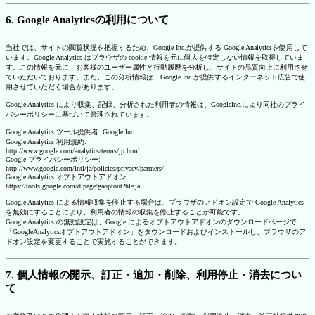
6. Google Analyticsの利用について
当社では、サイトの閲覧状況を把握するため、Google Inc.が提供する Google Analyticsを使用して
います。Google Analytics はブラウザの cookie 情報を元に個人を特定しない情報を取得していま
す。この情報を元に、お客様のユーザー属性と行動履歴を分析し、サイトの品質向上に利用させ
ていただいております。また、この分析情報は、Google Inc.が提供するインターネット広告で使
用させていただく場合があります。
Google Analytics により収集、記録、分析された利用者の情報は、GoogleInc.により同社のプライ
バシーポリシーに基づいて管理されています。
Google Analytics ツール提供者: Google Inc.
Google Analytics 利用規約:
http://www.google.com/analytics/terms/jp.html
Google プライバシーポリシー:
http://www.google.com/intl/ja/policies/privacy/partners/
Google Analytics オプトアウトアドオン:
https://tools.google.com/dlpage/gaoptout?hl=ja
Google Analytics による情報収集を停止する場合は、ブラウザのアドオン設定で Google Analytics
を無効にすることにより、利用者の情報の収集を停止することが可能です。
Google Analytics の無効設定は、Google によるオプトアウトアドオンのダウンロードページで
「GoogleAnalyticsオプトアウトアドオン」をダウンロードおよびインストールし、ブラウザのア
ドオン設定を変更することで実施することができます。
7. 個人情報の開示、訂正・追加・削除、利用停止・消去につい
て