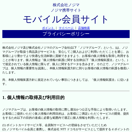
株式会社ノジマ
ノジマ携帯サイト
モバイル会員サイト
ポイント
｜
マイページ
｜
店舗検索
プライバシーポリシー
株式会社ノジマ及び株式会社ノジマのグループ会社(以下「ノジマグループ」という。)は、ノジ
マグループが取扱う商品及びサービスを、安心してご購入およびご利用いただくことを通じ、お
客様により豊かでより快適な生活体験に貢献できますよう、お客様の個人情報を取得し利用する
ことが有ります。個人情報は「個人情報の保護に関する法律(以下「個人情報保護法」という。)
で規定されている個人情報に限らず、個人に関するデータを含みます。その上で、ノジマグルー
プは、個人情報の重要性を認識し、本個人情報保護方針に則りお客様の個人情報の保護を徹底い
たします。
尚、本個人情報保護方針に規定されていない事項につきましては、「個人情報保護法」に従いま
す。
1. 個人情報の取得及び利用目的
ノジマグループは、お客様の個人情報の取得に際し適法かつ公正な手段により取得いたします。
お客様にご提供いただく個人情報の利用目的は、お客様にご満足いただくサービスの開発、提供
をするため以下の目的の達成に必要な範囲内で適正に個人情報を利用いたします。
(1) ポイントカードサービス等、会員制サービスへの登録をさせていただくため
(2) ノジマモバイル会員と連携し、株式会社 NTT ドコモがサービスとして提供する d ポイントの