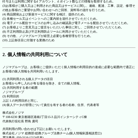
付与または利用に関するd アカウント、d ポイント数などの情報を取得するため。
(3)お客様がご購入又はご利用された商品又はサービスに関し、連絡、配達、工事、設定、修理そ
の他お客様のご要望やお問い合わせへのご回答、資料等の送付を行うため。
(4) 商品開発および新規サービスに関する検討、提供のため。
(5) 各種セール又はイベントへのご案内状を送付させていただくため。
(6) 電子メール配信サービスのお申し込みの確認及び電子メールを配信させていただくため。
(7) お客様よりご意見又はご提言をいただいた事項に対し、ご回答させていただくため。
(8) 不正利用防止及び不正利用防止ツールに利用させていただくため。
(9) その他、ノジマグループが経営上必要な各種管理を行うため。
(10) 上記各項目に付随する業務のため
2. 個人情報の共同利用について
ノジマグループは、お客様にご提供いただく個人情報の利用目的の達成に必要な範囲内で適正に
お客様の個人情報を共同利用いたします。
(1) 共同利用される個人データの項目
お客様から申し入れが有る場合を除き、全ての個人情報。
(2) 共同利用する者の範囲
ノジマグループ
(3) 利用目的
上記 1.の利用目的と同じ。
(4) 個人データの管理について責任を有する者の名称、住所、代表者等
株式会社ノジマ
〒108-6230 東京都港区港南2丁目15-3 品川インターシティC棟
代表執行役社長 野島 廣司
共同利用の問い合わせは下記にお願いいたします。
株式会社ノジマ 総務部/総務グループ法務チーム(個人情報保護相談窓口)
電話番号: 050-3116-1212(代表)