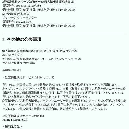
総務部/総務グループ法務チーム(個人情報保護相談窓口)
電話番号: 050-3116-1212(代表)
受付時間: 月曜~金曜(祝日、年末年始は除く) 10:00~16:00
[2] 苦情のお申し出先
ノジマカスタマーセンター
電話番号: 045-228-3546
受付時間: 月曜~金曜(祝日、年末年始は除く) 10:00~16:00
8. その他の公表事項
個人情報取扱事業者の名称および住所並びに代表者の氏名
株式会社ノジマ
〒108-6230 東京都港区港南2丁目15-3 品川インターシティC棟
代表執行役社長 野島 廣司
令和8年3月2日
・位置情報取得サービスの利用について
当社では、お客様に適した情報配信等のため、位置情報を取得するサービスを利用します。
本アプリのバックグラウンド時及び起動時に、当社が取得する利用者の同意を得たユーザーの位
置情報、端末の個体識別情報などの情報（以下「位置情報などの利用者情報」といいます）は、
当社から第三者へ提供を行う場合があります（下記ご参照下さい）。
位置情報などの利用者情報は、本アプリユーザー個人を識別することができない形式の情報であ
り、本サ ービスの利便性向上や統計分析を目的に利用されます。これらの情報が、ノジマグル
ープにおいて個人情報と連携される場合は、個人情報として取扱うものとします。
＜位置情報取得サービスの名称＞
Profile Passport SDK
＜情報送信先＞