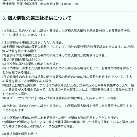
受付時間: 月曜~金曜(祝日、年末年始は除く) 10:00~16:00
3. 個人情報の第三社提供について
(1) 当社は、次のいずれかに該当する場合、お客様の個人情報を第三者(外国にある第三者を除
く。)に提供することがあります。
[1] お客様から事前に同意をいただいた場合。
[2] 利用目的の達成に必要な範囲内でにおいて、当社の業務委託先(再委託先を含みます。)に当該
個人情報を提供する場合。
[3] 合併その他の事由による事業の承継に伴って個人情報が提供される場合。
[4] 共同利用の場合(上記 2.)。
[5] 法令等に基づき提供を求められた場合。
[6] 人の生命、身体または財産の保護のために必要がある場合であって、お客様の同意を得るこ
とが困難である場合。
[7] 公衆衛生の向上または児童の健全な育成の推進のために特に必要がある場合であって、本人
の同意を得ることが困難である場合。
[8]国または地方公共団体、またはその委託を受けた者が法令の定める事務を実施するうえで、協
力する必要がある場合であって、お客様の同意を得ることにより当該事務の遂行に支障を及ぼす
おそれがある場合。
[9] オプトアウト方式により個人情報保護委員会に届け出をして認められている場合。
(2) 当社は、次のいずれかに該当する場合に、お客様の個人情報を外国にある第三者に提供する
ことがあります。
[1] お客様から事前に外国にある第三者への提供を認める旨の同意をいただいた場合。
[2]適切かつ合理的な方法により、個人情報保護法の趣旨に沿った措置を実施していると認められ
てた外国にある第三者に個人データを提供する場合。
(3) 個人情報の提供の停止