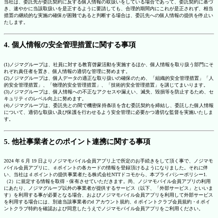
当社は、委託先が委託契約に反する個人情報の取扱いをしている場合であって、委託契約に基づ
き、速やかに当該取扱いを是正するように要請しても、合理的期間内にこれが是正されず、相当
措置の継続的な実施の確保が困難であると判断する場合は、委託先への個人情報の提供を停止い
たします。
4. 個人情報の安全管理措置に関する事項
(1)ノジマグループは、社員に対する教育啓蒙活動を実施するほか、個人情報を取り扱う部門にそ
れぞれ責任者を置き、個人情報の適切な管理に努めます。
(2)ノジマグループは、個人データの適正な取り扱いの確保のため、「組織的安全管理措置」「人
的安全管理措置」、「物理的安全管理措置」、「技術的安全管理措置」を講じてまいります。
(3)ノジマグループは、個人情報への不正なアクセスや漏えい、滅失、毀損等を防止するため、セ
キュリティのレベル向上に努めます。
(4)ノジマグループは、委託先との間で機密保持条項を含む委託契約を締結し、委託した個人情報
について、適切な取扱い及び保護を行わせるよう安全管理に必要かつ適切な監督を実施いたしま
す。
5. 他社事業者とのポイント連携に関する事項
2024 年 6 月 19 日よりノジマモバイル会員アプリ上で所定のお手続きをして頂く事で、ノジマモ
バイル会員アプリに、ｄポイントの各カードの情報を登録頂けるようになりました。それに伴
い、当社は d ポイントの提供事業者たる株式会社NTTドコモから、本プライバシーポリシー1.
（2）に規定する情報を取得・保有させていただきます。尚、ノジマモバイル会員アプリの利用
にあたり、ノジマグループ以外の事業者が提供するサービス（以下、「外部サービス」といいま
す）を利用する事が必要となる場合、およびノジマモバイル会員アプリを利用して外部サービス
を利用する場合には、別途当該事業者のd アカウント規約、d ポイントクラブ会員規約・d ポイ
ントクラブ特約を確認および同意したうえでノジマモバイル会員アプリをご利用ください。