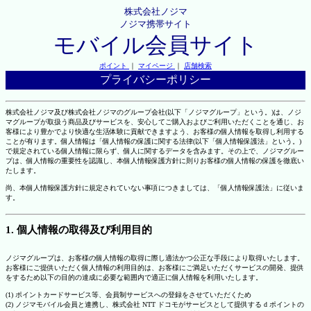
株式会社ノジマ
ノジマ携帯サイト
モバイル会員サイト
ポイント
｜
マイページ
｜
店舗検索
プライバシーポリシー
株式会社ノジマ及び株式会社ノジマのグループ会社(以下「ノジマグループ」という。)は、ノジ
マグループが取扱う商品及びサービスを、安心してご購入およびご利用いただくことを通じ、お
客様により豊かでより快適な生活体験に貢献できますよう、お客様の個人情報を取得し利用する
ことが有ります。個人情報は「個人情報の保護に関する法律(以下「個人情報保護法」という。)
で規定されている個人情報に限らず、個人に関するデータを含みます。その上で、ノジマグルー
プは、個人情報の重要性を認識し、本個人情報保護方針に則りお客様の個人情報の保護を徹底い
たします。
尚、本個人情報保護方針に規定されていない事項につきましては、「個人情報保護法」に従いま
す。
1. 個人情報の取得及び利用目的
ノジマグループは、お客様の個人情報の取得に際し適法かつ公正な手段により取得いたします。
お客様にご提供いただく個人情報の利用目的は、お客様にご満足いただくサービスの開発、提供
をするため以下の目的の達成に必要な範囲内で適正に個人情報を利用いたします。
(1) ポイントカードサービス等、会員制サービスへの登録をさせていただくため
(2) ノジマモバイル会員と連携し、株式会社 NTT ドコモがサービスとして提供する d ポイントの