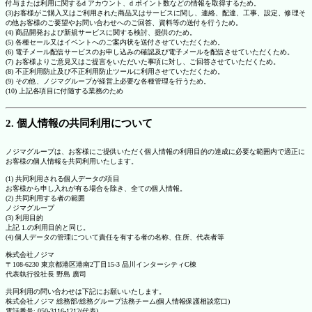
付与または利用に関するd アカウント、d ポイント数などの情報を取得するため。
(3)お客様がご購入又はご利用された商品又はサービスに関し、連絡、配達、工事、設定、修理そ
の他お客様のご要望やお問い合わせへのご回答、資料等の送付を行うため。
(4) 商品開発および新規サービスに関する検討、提供のため。
(5) 各種セール又はイベントへのご案内状を送付させていただくため。
(6) 電子メール配信サービスのお申し込みの確認及び電子メールを配信させていただくため。
(7) お客様よりご意見又はご提言をいただいた事項に対し、ご回答させていただくため。
(8) 不正利用防止及び不正利用防止ツールに利用させていただくため。
(9) その他、ノジマグループが経営上必要な各種管理を行うため。
(10) 上記各項目に付随する業務のため
2. 個人情報の共同利用について
ノジマグループは、お客様にご提供いただく個人情報の利用目的の達成に必要な範囲内で適正に
お客様の個人情報を共同利用いたします。
(1) 共同利用される個人データの項目
お客様から申し入れが有る場合を除き、全ての個人情報。
(2) 共同利用する者の範囲
ノジマグループ
(3) 利用目的
上記 1.の利用目的と同じ。
(4) 個人データの管理について責任を有する者の名称、住所、代表者等
株式会社ノジマ
〒108-6230 東京都港区港南2丁目15-3 品川インターシティC棟
代表執行役社長 野島 廣司
共同利用の問い合わせは下記にお願いいたします。
株式会社ノジマ 総務部/総務グループ法務チーム(個人情報保護相談窓口)
電話番号: 050-3116-1212(代表)