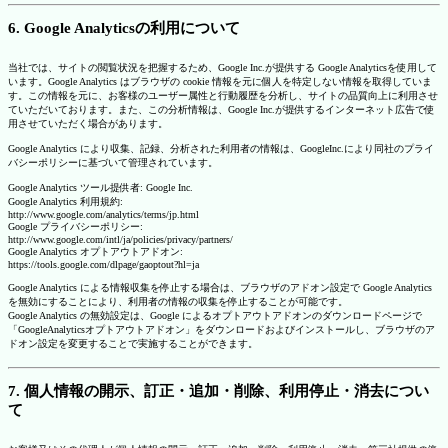
6. Google Analyticsの利用について
当社では、サイトの閲覧状況を把握するため、Google Inc.が提供する Google Analyticsを使用して
います。Google Analytics はブラウザの cookie 情報を元に個人を特定しない情報を取得していま
す。この情報を元に、お客様のユーザー属性と行動履歴を分析し、サイトの品質向上に利用させ
ていただいております。また、この分析情報は、Google Inc.が提供するインターネット広告で使
用させていただく場合があります。
Google Analytics により収集、記録、分析された利用者の情報は、GoogleInc.により同社のプライ
バシーポリシーに基づいて管理されています。
Google Analytics ツール提供者: Google Inc.
Google Analytics 利用規約:
http://www.google.com/analytics/terms/jp.html
Google プライバシーポリシー:
http://www.google.com/intl/ja/policies/privacy/partners/
Google Analytics オプトアウトアドオン:
https://tools.google.com/dlpage/gaoptout?hl=ja
Google Analytics による情報収集を停止する場合は、ブラウザのアドオン設定で Google Analytics
を無効にすることにより、利用者の情報の収集を停止することが可能です。
Google Analytics の無効設定は、Google によるオプトアウトアドオンのダウンロードページで
「GoogleAnalyticsオプトアウトアドオン」をダウンロードおよびインストールし、ブラウザのア
ドオン設定を変更することで実施することができます。
7. 個人情報の開示、訂正・追加・削除、利用停止・消去につい
て