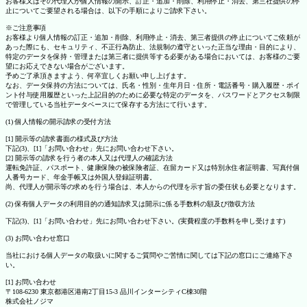
お客様又はその代理人が個人情報の開示、訂正・追加・削除、利用停止・消去、第三社提供の停
止についてご要望される場合は、以下の手順によりご請求下さい。
※ご注意事項
お客様より個人情報の訂正・追加・削除、利用停止・消去、第三者提供の停止についてご依頼が
あった際にも、セキュリティ、不正行為防止、法規制の遵守といった正当な理由・目的により、
特定のデータを保持・管理または第三者に提供等する必要がある場合においては、お客様のご要
望にお応えできない場合がございます。
予めご了承頂きますよう、何卒宜しくお願い申し上げます。
なお、データ保持の方法については、氏名・性別・生年月日・住所・電話番号・購入履歴・ポイ
ント付与使用履歴といった上記目的のために必要な特定のデータを、パスワードとアクセス制限
で管理している当社データベースにて保存する方法にて行います。
(1) 個人情報の開示請求の受付方法
[1] 開示等の請求書面の様式及び方法
下記(3)、[1]「お問い合わせ」先にお問い合わせ下さい。
[2] 開示等の請求を行う者の本人又は代理人の確認方法
運転免許証、パスポート、健康保険の被保険者証、在留カード又は特別永住者証明書、写真付個
人番号カード、年金手帳又は外国人登録証明書。
尚、代理人が開示等の求めを行う場合は、本人からの代理を示す旨の委任状も必要となります。
(2) 保有個人データの利用目的の通知請求又は開示に係る手数料の額及び徴収方法
下記(3)、[1]「お問い合わせ」先にお問い合わせ下さい。(実費程度の手数料を申し受けます)
(3) お問い合わせ窓口
当社における個人データの取扱いに関するご質問やご苦情に関しては下記の窓口にご連絡下さ
い。
[1] お問い合わせ
〒108-6230 東京都港区港南2丁目15-3 品川インターシティC棟30階
株式会社ノジマ