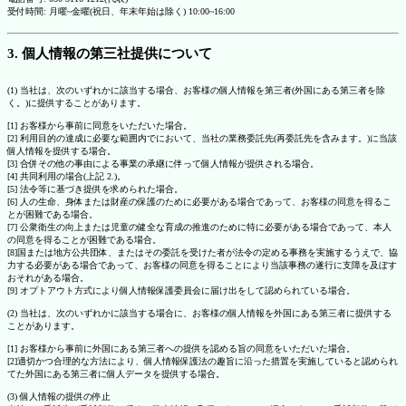
受付時間: 月曜~金曜(祝日、年末年始は除く) 10:00~16:00
3. 個人情報の第三社提供について
(1) 当社は、次のいずれかに該当する場合、お客様の個人情報を第三者(外国にある第三者を除
く。)に提供することがあります。
[1] お客様から事前に同意をいただいた場合。
[2] 利用目的の達成に必要な範囲内でにおいて、当社の業務委託先(再委託先を含みます。)に当該
個人情報を提供する場合。
[3] 合併その他の事由による事業の承継に伴って個人情報が提供される場合。
[4] 共同利用の場合(上記 2.)。
[5] 法令等に基づき提供を求められた場合。
[6] 人の生命、身体または財産の保護のために必要がある場合であって、お客様の同意を得るこ
とが困難である場合。
[7] 公衆衛生の向上または児童の健全な育成の推進のために特に必要がある場合であって、本人
の同意を得ることが困難である場合。
[8]国または地方公共団体、またはその委託を受けた者が法令の定める事務を実施するうえで、協
力する必要がある場合であって、お客様の同意を得ることにより当該事務の遂行に支障を及ぼす
おそれがある場合。
[9] オプトアウト方式により個人情報保護委員会に届け出をして認められている場合。
(2) 当社は、次のいずれかに該当する場合に、お客様の個人情報を外国にある第三者に提供する
ことがあります。
[1] お客様から事前に外国にある第三者への提供を認める旨の同意をいただいた場合。
[2]適切かつ合理的な方法により、個人情報保護法の趣旨に沿った措置を実施していると認められ
てた外国にある第三者に個人データを提供する場合。
(3) 個人情報の提供の停止