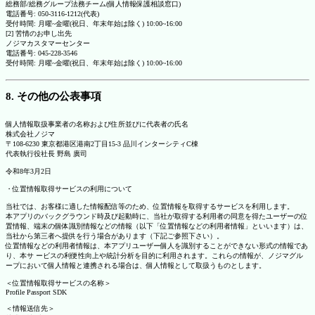
総務部/総務グループ法務チーム(個人情報保護相談窓口)
電話番号: 050-3116-1212(代表)
受付時間: 月曜~金曜(祝日、年末年始は除く) 10:00~16:00
[2] 苦情のお申し出先
ノジマカスタマーセンター
電話番号: 045-228-3546
受付時間: 月曜~金曜(祝日、年末年始は除く) 10:00~16:00
8. その他の公表事項
個人情報取扱事業者の名称および住所並びに代表者の氏名
株式会社ノジマ
〒108-6230 東京都港区港南2丁目15-3 品川インターシティC棟
代表執行役社長 野島 廣司
令和8年3月2日
・位置情報取得サービスの利用について
当社では、お客様に適した情報配信等のため、位置情報を取得するサービスを利用します。
本アプリのバックグラウンド時及び起動時に、当社が取得する利用者の同意を得たユーザーの位
置情報、端末の個体識別情報などの情報（以下「位置情報などの利用者情報」といいます）は、
当社から第三者へ提供を行う場合があります（下記ご参照下さい）。
位置情報などの利用者情報は、本アプリユーザー個人を識別することができない形式の情報であ
り、本サ ービスの利便性向上や統計分析を目的に利用されます。これらの情報が、ノジマグル
ープにおいて個人情報と連携される場合は、個人情報として取扱うものとします。
＜位置情報取得サービスの名称＞
Profile Passport SDK
＜情報送信先＞