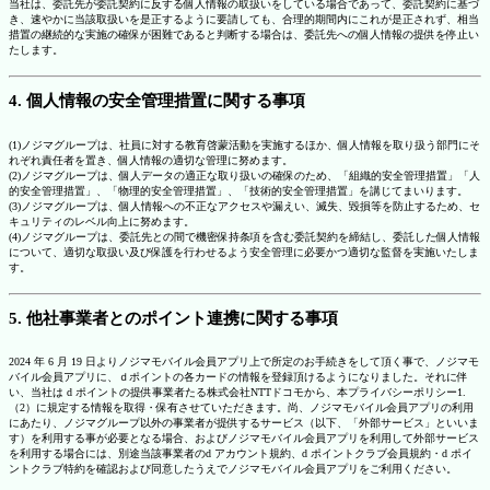
当社は、委託先が委託契約に反する個人情報の取扱いをしている場合であって、委託契約に基づ
き、速やかに当該取扱いを是正するように要請しても、合理的期間内にこれが是正されず、相当
措置の継続的な実施の確保が困難であると判断する場合は、委託先への個人情報の提供を停止い
たします。
4. 個人情報の安全管理措置に関する事項
(1)ノジマグループは、社員に対する教育啓蒙活動を実施するほか、個人情報を取り扱う部門にそ
れぞれ責任者を置き、個人情報の適切な管理に努めます。
(2)ノジマグループは、個人データの適正な取り扱いの確保のため、「組織的安全管理措置」「人
的安全管理措置」、「物理的安全管理措置」、「技術的安全管理措置」を講じてまいります。
(3)ノジマグループは、個人情報への不正なアクセスや漏えい、滅失、毀損等を防止するため、セ
キュリティのレベル向上に努めます。
(4)ノジマグループは、委託先との間で機密保持条項を含む委託契約を締結し、委託した個人情報
について、適切な取扱い及び保護を行わせるよう安全管理に必要かつ適切な監督を実施いたしま
す。
5. 他社事業者とのポイント連携に関する事項
2024 年 6 月 19 日よりノジマモバイル会員アプリ上で所定のお手続きをして頂く事で、ノジマモ
バイル会員アプリに、ｄポイントの各カードの情報を登録頂けるようになりました。それに伴
い、当社は d ポイントの提供事業者たる株式会社NTTドコモから、本プライバシーポリシー1.
（2）に規定する情報を取得・保有させていただきます。尚、ノジマモバイル会員アプリの利用
にあたり、ノジマグループ以外の事業者が提供するサービス（以下、「外部サービス」といいま
す）を利用する事が必要となる場合、およびノジマモバイル会員アプリを利用して外部サービス
を利用する場合には、別途当該事業者のd アカウント規約、d ポイントクラブ会員規約・d ポイ
ントクラブ特約を確認および同意したうえでノジマモバイル会員アプリをご利用ください。