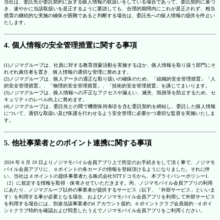
当社は、委託先が委託契約に反する個人情報の取扱いをしている場合であって、委託契約に基づ
き、速やかに当該取扱いを是正するように要請しても、合理的期間内にこれが是正されず、相当
措置の継続的な実施の確保が困難であると判断する場合は、委託先への個人情報の提供を停止い
たします。
4. 個人情報の安全管理措置に関する事項
(1)ノジマグループは、社員に対する教育啓蒙活動を実施するほか、個人情報を取り扱う部門にそ
れぞれ責任者を置き、個人情報の適切な管理に努めます。
(2)ノジマグループは、個人データの適正な取り扱いの確保のため、「組織的安全管理措置」「人
的安全管理措置」、「物理的安全管理措置」、「技術的安全管理措置」を講じてまいります。
(3)ノジマグループは、個人情報への不正なアクセスや漏えい、滅失、毀損等を防止するため、セ
キュリティのレベル向上に努めます。
(4)ノジマグループは、委託先との間で機密保持条項を含む委託契約を締結し、委託した個人情報
について、適切な取扱い及び保護を行わせるよう安全管理に必要かつ適切な監督を実施いたしま
す。
5. 他社事業者とのポイント連携に関する事項
2024 年 6 月 19 日よりノジマモバイル会員アプリ上で所定のお手続きをして頂く事で、ノジマモ
バイル会員アプリに、ｄポイントの各カードの情報を登録頂けるようになりました。それに伴
い、当社は d ポイントの提供事業者たる株式会社NTTドコモから、本プライバシーポリシー1.
（2）に規定する情報を取得・保有させていただきます。尚、ノジマモバイル会員アプリの利用
にあたり、ノジマグループ以外の事業者が提供するサービス（以下、「外部サービス」といいま
す）を利用する事が必要となる場合、およびノジマモバイル会員アプリを利用して外部サービス
を利用する場合には、別途当該事業者のd アカウント規約、d ポイントクラブ会員規約・d ポイ
ントクラブ特約を確認および同意したうえでノジマモバイル会員アプリをご利用ください。