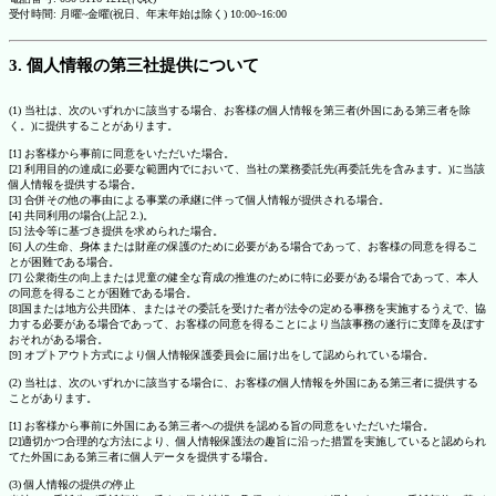
受付時間: 月曜~金曜(祝日、年末年始は除く) 10:00~16:00
3. 個人情報の第三社提供について
(1) 当社は、次のいずれかに該当する場合、お客様の個人情報を第三者(外国にある第三者を除
く。)に提供することがあります。
[1] お客様から事前に同意をいただいた場合。
[2] 利用目的の達成に必要な範囲内でにおいて、当社の業務委託先(再委託先を含みます。)に当該
個人情報を提供する場合。
[3] 合併その他の事由による事業の承継に伴って個人情報が提供される場合。
[4] 共同利用の場合(上記 2.)。
[5] 法令等に基づき提供を求められた場合。
[6] 人の生命、身体または財産の保護のために必要がある場合であって、お客様の同意を得るこ
とが困難である場合。
[7] 公衆衛生の向上または児童の健全な育成の推進のために特に必要がある場合であって、本人
の同意を得ることが困難である場合。
[8]国または地方公共団体、またはその委託を受けた者が法令の定める事務を実施するうえで、協
力する必要がある場合であって、お客様の同意を得ることにより当該事務の遂行に支障を及ぼす
おそれがある場合。
[9] オプトアウト方式により個人情報保護委員会に届け出をして認められている場合。
(2) 当社は、次のいずれかに該当する場合に、お客様の個人情報を外国にある第三者に提供する
ことがあります。
[1] お客様から事前に外国にある第三者への提供を認める旨の同意をいただいた場合。
[2]適切かつ合理的な方法により、個人情報保護法の趣旨に沿った措置を実施していると認められ
てた外国にある第三者に個人データを提供する場合。
(3) 個人情報の提供の停止