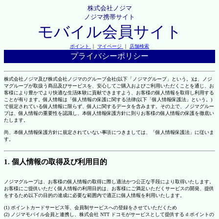
株式会社ノジマ
ノジマ携帯サイト
モバイル会員サイト
ポイント
｜
マイページ
｜
店舗検索
プライバシーポリシー
株式会社ノジマ及び株式会社ノジマのグループ会社(以下「ノジマグループ」という。)は、ノジ
マグループが取扱う商品及びサービスを、安心してご購入およびご利用いただくことを通じ、お
客様により豊かでより快適な生活体験に貢献できますよう、お客様の個人情報を取得し利用する
ことが有ります。個人情報は「個人情報の保護に関する法律(以下「個人情報保護法」という。)
で規定されている個人情報に限らず、個人に関するデータを含みます。その上で、ノジマグルー
プは、個人情報の重要性を認識し、本個人情報保護方針に則りお客様の個人情報の保護を徹底い
たします。
尚、本個人情報保護方針に規定されていない事項につきましては、「個人情報保護法」に従いま
す。
1. 個人情報の取得及び利用目的
ノジマグループは、お客様の個人情報の取得に際し適法かつ公正な手段により取得いたします。
お客様にご提供いただく個人情報の利用目的は、お客様にご満足いただくサービスの開発、提供
をするため以下の目的の達成に必要な範囲内で適正に個人情報を利用いたします。
(1) ポイントカードサービス等、会員制サービスへの登録をさせていただくため
(2) ノジマモバイル会員と連携し、株式会社 NTT ドコモがサービスとして提供する d ポイントの