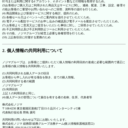
付与または利用に関するd アカウント、d ポイント数などの情報を取得するため。
(3)お客様がご購入又はご利用された商品又はサービスに関し、連絡、配達、工事、設定、修理そ
の他お客様のご要望やお問い合わせへのご回答、資料等の送付を行うため。
(4) 商品開発および新規サービスに関する検討、提供のため。
(5) 各種セール又はイベントへのご案内状を送付させていただくため。
(6) 電子メール配信サービスのお申し込みの確認及び電子メールを配信させていただくため。
(7) お客様よりご意見又はご提言をいただいた事項に対し、ご回答させていただくため。
(8) 不正利用防止及び不正利用防止ツールに利用させていただくため。
(9) その他、ノジマグループが経営上必要な各種管理を行うため。
(10) 上記各項目に付随する業務のため
2. 個人情報の共同利用について
ノジマグループは、お客様にご提供いただく個人情報の利用目的の達成に必要な範囲内で適正に
お客様の個人情報を共同利用いたします。
(1) 共同利用される個人データの項目
お客様から申し入れが有る場合を除き、全ての個人情報。
(2) 共同利用する者の範囲
ノジマグループ
(3) 利用目的
上記 1.の利用目的と同じ。
(4) 個人データの管理について責任を有する者の名称、住所、代表者等
株式会社ノジマ
〒108-6230 東京都港区港南2丁目15-3 品川インターシティC棟
代表執行役社長 野島 廣司
共同利用の問い合わせは下記にお願いいたします。
株式会社ノジマ 総務部/総務グループ法務チーム(個人情報保護相談窓口)
電話番号: 050-3116-1212(代表)