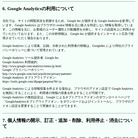
6. Google Analyticsの利用について
当社では、サイトの閲覧状況を把握するため、Google Inc.が提供する Google Analyticsを使用して
います。Google Analytics はブラウザの cookie 情報を元に個人を特定しない情報を取得していま
す。この情報を元に、お客様のユーザー属性と行動履歴を分析し、サイトの品質向上に利用させ
ていただいております。また、この分析情報は、Google Inc.が提供するインターネット広告で使
用させていただく場合があります。
Google Analytics により収集、記録、分析された利用者の情報は、GoogleInc.により同社のプライ
バシーポリシーに基づいて管理されています。
Google Analytics ツール提供者: Google Inc.
Google Analytics 利用規約:
http://www.google.com/analytics/terms/jp.html
Google プライバシーポリシー:
http://www.google.com/intl/ja/policies/privacy/partners/
Google Analytics オプトアウトアドオン:
https://tools.google.com/dlpage/gaoptout?hl=ja
Google Analytics による情報収集を停止する場合は、ブラウザのアドオン設定で Google Analytics
を無効にすることにより、利用者の情報の収集を停止することが可能です。
Google Analytics の無効設定は、Google によるオプトアウトアドオンのダウンロードページで
「GoogleAnalyticsオプトアウトアドオン」をダウンロードおよびインストールし、ブラウザのア
ドオン設定を変更することで実施することができます。
7. 個人情報の開示、訂正・追加・削除、利用停止・消去につい
て