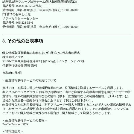
総務部/総務グループ法務チーム(個人情報保護相談窓口)
電話番号: 050-3116-1212(代表)
受付時間: 月曜~金曜(祝日、年末年始は除く) 10:00~16:00
[2] 苦情のお申し出先
ノジマカスタマーセンター
電話番号: 045-228-3546
受付時間: 月曜~金曜(祝日、年末年始は除く) 10:00~16:00
8. その他の公表事項
個人情報取扱事業者の名称および住所並びに代表者の氏名
株式会社ノジマ
〒108-6230 東京都港区港南2丁目15-3 品川インターシティC棟
代表執行役社長 野島 廣司
令和8年3月2日
・位置情報取得サービスの利用について
当社では、お客様に適した情報配信等のため、位置情報を取得するサービスを利用します。
本アプリのバックグラウンド時及び起動時に、当社が取得する利用者の同意を得たユーザーの位
置情報、端末の個体識別情報などの情報（以下「位置情報などの利用者情報」といいます）は、
当社から第三者へ提供を行う場合があります（下記ご参照下さい）。
位置情報などの利用者情報は、本アプリユーザー個人を識別することができない形式の情報であ
り、本サ ービスの利便性向上や統計分析を目的に利用されます。これらの情報が、ノジマグル
ープにおいて個人情報と連携される場合は、個人情報として取扱うものとします。
＜位置情報取得サービスの名称＞
Profile Passport SDK
＜情報送信先＞