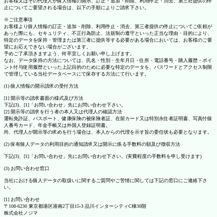
お客様又はその代理人が個人情報の開示、訂正・追加・削除、利用停止・消去、第三社提供の停
止についてご要望される場合は、以下の手順によりご請求下さい。
※ご注意事項
お客様より個人情報の訂正・追加・削除、利用停止・消去、第三者提供の停止についてご依頼が
あった際にも、セキュリティ、不正行為防止、法規制の遵守といった正当な理由・目的により、
特定のデータを保持・管理または第三者に提供等する必要がある場合においては、お客様のご要
望にお応えできない場合がございます。
予めご了承頂きますよう、何卒宜しくお願い申し上げます。
なお、データ保持の方法については、氏名・性別・生年月日・住所・電話番号・購入履歴・ポイ
ント付与使用履歴といった上記目的のために必要な特定のデータを、パスワードとアクセス制限
で管理している当社データベースにて保存する方法にて行います。
(1) 個人情報の開示請求の受付方法
[1] 開示等の請求書面の様式及び方法
下記(3)、[1]「お問い合わせ」先にお問い合わせ下さい。
[2] 開示等の請求を行う者の本人又は代理人の確認方法
運転免許証、パスポート、健康保険の被保険者証、在留カード又は特別永住者証明書、写真付個
人番号カード、年金手帳又は外国人登録証明書。
尚、代理人が開示等の求めを行う場合は、本人からの代理を示す旨の委任状も必要となります。
(2) 保有個人データの利用目的の通知請求又は開示に係る手数料の額及び徴収方法
下記(3)、[1]「お問い合わせ」先にお問い合わせ下さい。(実費程度の手数料を申し受けます)
(3) お問い合わせ窓口
当社における個人データの取扱いに関するご質問やご苦情に関しては下記の窓口にご連絡下さ
い。
[1] お問い合わせ
〒108-6230 東京都港区港南2丁目15-3 品川インターシティC棟30階
株式会社ノジマ