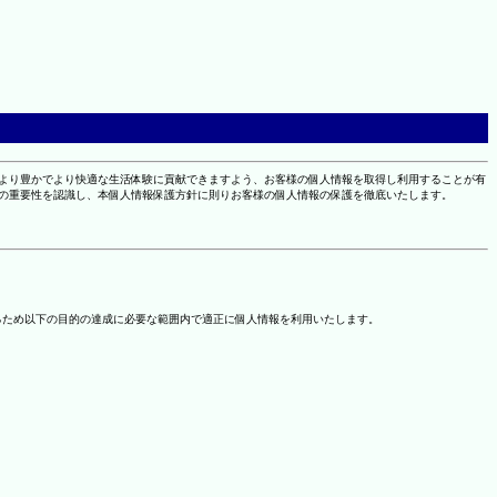
により豊かでより快適な生活体験に貢献できますよう、お客様の個人情報を取得し利用することが有
報の重要性を認識し、本個人情報保護方針に則りお客様の個人情報の保護を徹底いたします。
るため以下の目的の達成に必要な範囲内で適正に個人情報を利用いたします。