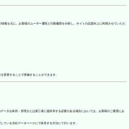
を取得しています。この情報を元に、お客様のユーザー属性と行動履歴を分析し、サイトの品質向上に利用させていただ
ドオン設定を変更することで実施することができます。
のデータを保持・管理または第三者に提供等する必要がある場合においては、お客様のご要望にお
理している当社データベースにて保存する方法にて行います。