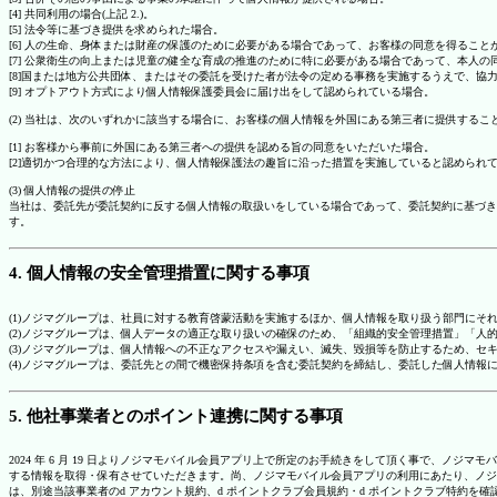
[4] 共同利用の場合(上記 2.)。
[5] 法令等に基づき提供を求められた場合。
[6] 人の生命、身体または財産の保護のために必要がある場合であって、お客様の同意を得ること
[7] 公衆衛生の向上または児童の健全な育成の推進のために特に必要がある場合であって、本人
[8]国または地方公共団体、またはその委託を受けた者が法令の定める事務を実施するうえで、
[9] オプトアウト方式により個人情報保護委員会に届け出をして認められている場合。
(2) 当社は、次のいずれかに該当する場合に、お客様の個人情報を外国にある第三者に提供するこ
[1] お客様から事前に外国にある第三者への提供を認める旨の同意をいただいた場合。
[2]適切かつ合理的な方法により、個人情報保護法の趣旨に沿った措置を実施していると認められ
(3) 個人情報の提供の停止
当社は、委託先が委託契約に反する個人情報の取扱いをしている場合であって、委託契約に基づき
す。
4. 個人情報の安全管理措置に関する事項
(1)ノジマグループは、社員に対する教育啓蒙活動を実施するほか、個人情報を取り扱う部門にそ
(2)ノジマグループは、個人データの適正な取り扱いの確保のため、「組織的安全管理措置」「
(3)ノジマグループは、個人情報への不正なアクセスや漏えい、滅失、毀損等を防止するため、セ
(4)ノジマグループは、委託先との間で機密保持条項を含む委託契約を締結し、委託した個人情
5. 他社事業者とのポイント連携に関する事項
2024 年 6 月 19 日よりノジマモバイル会員アプリ上で所定のお手続きをして頂く事で、ノ
する情報を取得・保有させていただきます。尚、ノジマモバイル会員アプリの利用にあたり、ノジ
は、別途当該事業者のd アカウント規約、d ポイントクラブ会員規約・d ポイントクラブ特約を