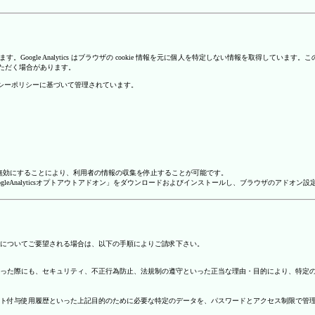
を使用しています。Google Analytics はブラウザの cookie 情報を元に個人を特定しない情報
いただく場合があります。
のプライバシーポリシーに基づいて管理されています。
alyticsを無効にすることにより、利用者の情報の収集を停止することが可能です。
ージで「GoogleAnalyticsオプトアウトアドオン」をダウンロードおよびインストールし、ブラウザのア
についてご要望される場合は、以下の手順によりご請求下さい。
った際にも、セキュリティ、不正行為防止、法規制の遵守といった正当な理由・目的により、特定
ト付与使用履歴といった上記目的のために必要な特定のデータを、パスワードとアクセス制限で管