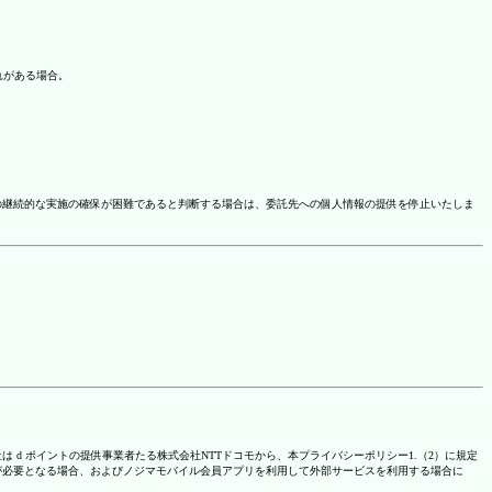
れがある場合。
の継続的な実施の確保が困難であると判断する場合は、委託先への個人情報の提供を停止いたしま
は d ポイントの提供事業者たる株式会社NTTドコモから、本プライバシーポリシー1.（2）に規定
が必要となる場合、およびノジマモバイル会員アプリを利用して外部サービスを利用する場合に