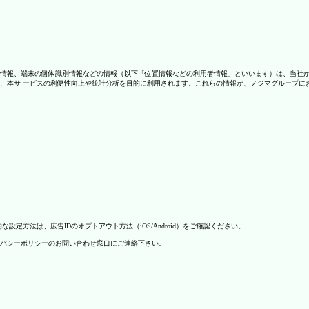
情報、端末の個体識別情報などの情報（以下「位置情報などの利用者情報」といいます）は、当社
、本サ ービスの利便性向上や統計分析を目的に利用されます。これらの情報が、ノジマグループに
方法は、広告IDのオプトアウト方法（iOS/Android）をご確認ください。
バシーポリシーのお問い合わせ窓口にご連絡下さい。