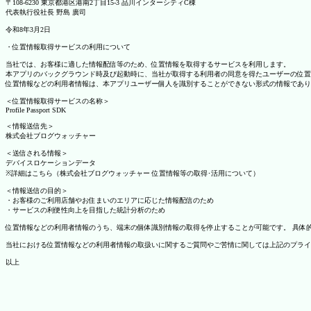
〒108-6230 東京都港区港南2丁目15-3 品川インターシティC棟
代表執行役社長 野島 廣司
令和8年3月2日
・位置情報取得サービスの利用について
当社では、お客様に適した情報配信等のため、位置情報を取得するサービスを利用します。
本アプリのバックグラウンド時及び起動時に、当社が取得する利用者の同意を得たユーザーの位置
位置情報などの利用者情報は、本アプリユーザー個人を識別することができない形式の情報であり
＜位置情報取得サービスの名称＞
Profile Passport SDK
＜情報送信先＞
株式会社ブログウォッチャー
＜送信される情報＞
デバイスロケーションデータ
※詳細はこちら（株式会社ブログウォッチャー 位置情報等の取得･活用について）
＜情報送信の目的＞
・お客様のご利用店舗やお住まいのエリアに応じた情報配信のため
・サービスの利便性向上を目指した統計分析のため
位置情報などの利用者情報のうち、端末の個体識別情報の取得を停止することが可能です。 具体的な設定
当社における位置情報などの利用者情報の取扱いに関するご質問やご苦情に関しては上記のプライ
以上