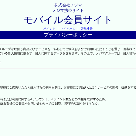
株式会社ノジマ
ノジマ携帯サイト
モバイル会員サイト
ポイント
｜
マイページ
｜
店舗検索
プライバシーポリシー
マグループが取扱う商品及びサービスを、安心してご購入およびご利用いただくことを通じ、お客様
れている個人情報に限らず、個人に関するデータを含みます。その上で、ノジマグループは、個人情
。
客様にご提供いただく個人情報の利用目的は、お客様にご満足いただくサービスの開発、提供をす
の付与または利用に関するd アカウント、d ポイント数などの情報を取得するため。
の他お客様のご要望やお問い合わせへのご回答、資料等の送付を行うため。