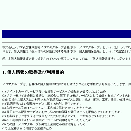
株式会社ノジマ及び株式会社ノジマのグループ会社(以下「ノジマグループ」という。)は、ノジ
ります。個人情報は「個人情報の保護に関する法律(以下「個人情報保護法」という。)で規定さ
尚、本個人情報保護方針に規定されていない事項につきましては、「個人情報保護法」に従います
1. 個人情報の取得及び利用目的
ノジマグループは、お客様の個人情報の取得に際し適法かつ公正な手段により取得いたします。お
(1) ポイントカードサービス等、会員制サービスへの登録をさせていただくため
(2) ノジマモバイル会員と連携し、株式会社 NTT ドコモがサービスとして提供する d ポイント
(3)お客様がご購入又はご利用された商品又はサービスに関し、連絡、配達、工事、設定、修理そ
(4) 商品開発および新規サービスに関する検討、提供のため。
(5) 各種セール又はイベントへのご案内状を送付させていただくため。
(6) 電子メール配信サービスのお申し込みの確認及び電子メールを配信させていただくため。
(7) お客様よりご意見又はご提言をいただいた事項に対し、ご回答させていただくため。
(8) 不正利用防止及び不正利用防止ツールに利用させていただくため。
(9) その他、ノジマグループが経営上必要な各種管理を行うため。
(10) 上記各項目に付随する業務のため