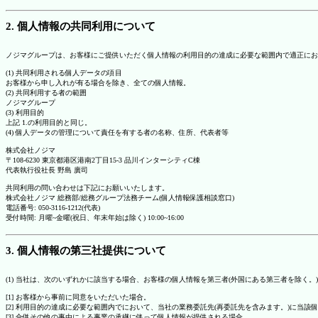
2. 個人情報の共同利用について
ノジマグループは、お客様にご提供いただく個人情報の利用目的の達成に必要な範囲内で適正にお
(1) 共同利用される個人データの項目
お客様から申し入れが有る場合を除き、全ての個人情報。
(2) 共同利用する者の範囲
ノジマグループ
(3) 利用目的
上記 1.の利用目的と同じ。
(4) 個人データの管理について責任を有する者の名称、住所、代表者等
株式会社ノジマ
〒108-6230 東京都港区港南2丁目15-3 品川インターシティC棟
代表執行役社長 野島 廣司
共同利用の問い合わせは下記にお願いいたします。
株式会社ノジマ 総務部/総務グループ法務チーム(個人情報保護相談窓口)
電話番号: 050-3116-1212(代表)
受付時間: 月曜~金曜(祝日、年末年始は除く) 10:00~16:00
3. 個人情報の第三社提供について
(1) 当社は、次のいずれかに該当する場合、お客様の個人情報を第三者(外国にある第三者を除く。
[1] お客様から事前に同意をいただいた場合。
[2] 利用目的の達成に必要な範囲内でにおいて、当社の業務委託先(再委託先を含みます。)に当該
[3] 合併その他の事由による事業の承継に伴って個人情報が提供される場合。