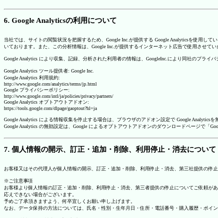
6. Google Analyticsの利用について
当社では、サイトの閲覧状況を把握するため、Google Inc.が提供する Google Analytics
いております。また、この分析情報は、Google Inc.が提供するインターネット広告で使用させて
Google Analytics により収集、記録、分析された利用者の情報は、GoogleInc.により同社
Google Analytics ツール提供者: Google Inc.
Google Analytics 利用規約:
http://www.google.com/analytics/terms/jp.html
Google プライバシーポリシー:
http://www.google.com/intl/ja/policies/privacy/partners/
Google Analytics オプトアウトアドオン:
https://tools.google.com/dlpage/gaoptout?hl=ja
Google Analytics による情報収集を停止する場合は、ブラウザのアドオン設定で Google An
Google Analytics の無効設定は、Google によるオプトアウトアドオンのダウンロードペ
7. 個人情報の開示、訂正・追加・削除、利用停止・消去について
お客様又はその代理人が個人情報の開示、訂正・追加・削除、利用停止・消去、第三社提供の停止
※ご注意事項
お客様より個人情報の訂正・追加・削除、利用停止・消去、第三者提供の停止についてご依頼があ
応えできない場合がございます。
予めご了承頂きますよう、何卒宜しくお願い申し上げます。
なお、データ保持の方法については、氏名・性別・生年月日・住所・電話番号・購入履歴・ポイン