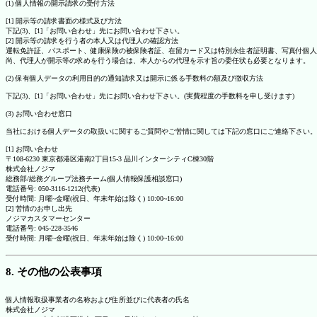
(1) 個人情報の開示請求の受付方法
[1] 開示等の請求書面の様式及び方法
下記(3)、[1]「お問い合わせ」先にお問い合わせ下さい。
[2] 開示等の請求を行う者の本人又は代理人の確認方法
運転免許証、パスポート、健康保険の被保険者証、在留カード又は特別永住者証明書、写真付個人
尚、代理人が開示等の求めを行う場合は、本人からの代理を示す旨の委任状も必要となります。
(2) 保有個人データの利用目的の通知請求又は開示に係る手数料の額及び徴収方法
下記(3)、[1]「お問い合わせ」先にお問い合わせ下さい。(実費程度の手数料を申し受けます)
(3) お問い合わせ窓口
当社における個人データの取扱いに関するご質問やご苦情に関しては下記の窓口にご連絡下さい。
[1] お問い合わせ
〒108-6230 東京都港区港南2丁目15-3 品川インターシティC棟30階
株式会社ノジマ
総務部/総務グループ法務チーム(個人情報保護相談窓口)
電話番号: 050-3116-1212(代表)
受付時間: 月曜~金曜(祝日、年末年始は除く) 10:00~16:00
[2] 苦情のお申し出先
ノジマカスタマーセンター
電話番号: 045-228-3546
受付時間: 月曜~金曜(祝日、年末年始は除く) 10:00~16:00
8. その他の公表事項
個人情報取扱事業者の名称および住所並びに代表者の氏名
株式会社ノジマ