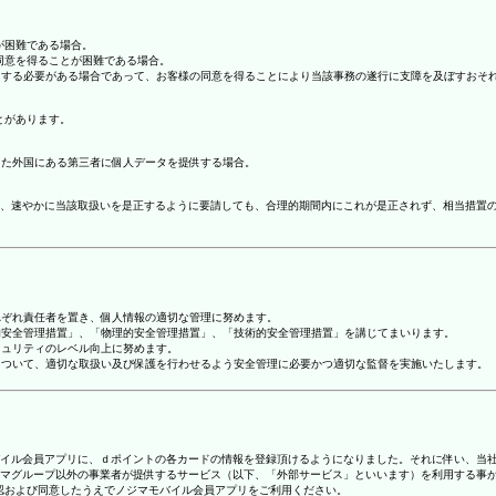
が困難である場合。
の同意を得ることが困難である場合。
協力する必要がある場合であって、お客様の同意を得ることにより当該事務の遂行に支障を及ぼすおそ
とがあります。
てた外国にある第三者に個人データを提供する場合。
、速やかに当該取扱いを是正するように要請しても、合理的期間内にこれが是正されず、相当措置
れぞれ責任者を置き、個人情報の適切な管理に努めます。
人的安全管理措置」、「物理的安全管理措置」、「技術的安全管理措置」を講じてまいります。
キュリティのレベル向上に努めます。
報について、適切な取扱い及び保護を行わせるよう安全管理に必要かつ適切な監督を実施いたします。
ジマモバイル会員アプリに、ｄポイントの各カードの情報を登録頂けるようになりました。それに伴い、当社
マグループ以外の事業者が提供するサービス（以下、「外部サービス」といいます）を利用する事
確認および同意したうえでノジマモバイル会員アプリをご利用ください。