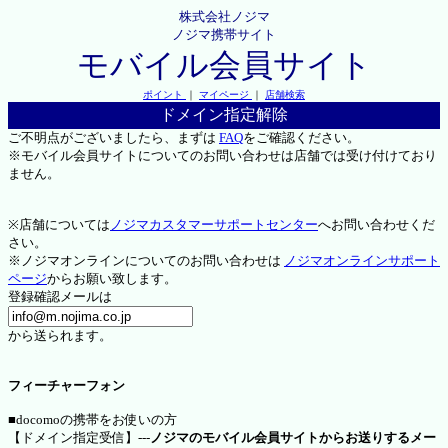
株式会社ノジマ
ノジマ携帯サイト
モバイル会員サイト
ポイント
｜
マイページ
｜
店舗検索
ドメイン指定解除
ご不明点がございましたら、まずは
FAQ
をご確認ください。
※モバイル会員サイトについてのお問い合わせは店舗では受け付けており
ません。
※店舗については
ノジマカスタマーサポートセンター
へお問い合わせくだ
さい。
※ノジマオンラインについてのお問い合わせは
ノジマオンラインサポート
ページ
からお願い致します。
登録確認メールは
から送られます。
フィーチャーフォン
■docomoの携帯をお使いの方
【ドメイン指定受信】---
ノジマのモバイル会員サイトからお送りするメー