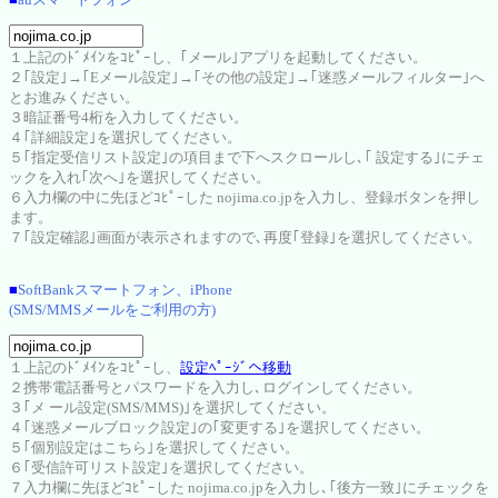
１上記のﾄﾞﾒｲﾝをｺﾋﾟｰし、｢メール｣アプリを起動してください。
２｢設定｣→｢Eメール設定｣→｢その他の設定｣→｢迷惑メールフィルター｣へ
とお進みください。
３暗証番号4桁を入力してください。
４｢詳細設定｣を選択してください。
５｢指定受信リスト設定｣の項目まで下へスクロールし､｢ 設定する｣にチェ
ックを入れ｢次へ｣を選択してください。
６入力欄の中に先ほどｺﾋﾟｰした nojima.co.jpを入力し、登録ボタンを押し
ます。
７｢設定確認｣画面が表示されますので､再度｢登録｣を選択してください。
■
SoftBankスマートフォン、iPhone
(SMS/MMSメールをご利用の方)
１上記のﾄﾞﾒｲﾝをｺﾋﾟｰし、
設定ﾍﾟｰｼﾞへ移動
２携帯電話番号とパスワードを入力し､ログインしてください。
３｢メ ール設定(SMS/MMS)｣を選択してください。
４｢迷惑メールブロック設定｣の｢変更する｣を選択してください。
５｢個別設定はこちら｣を選択してください。
６｢受信許可リスト設定｣を選択してください。
７入力欄に先ほどｺﾋﾟｰした nojima.co.jpを入力し､｢後方一致｣にチェックを