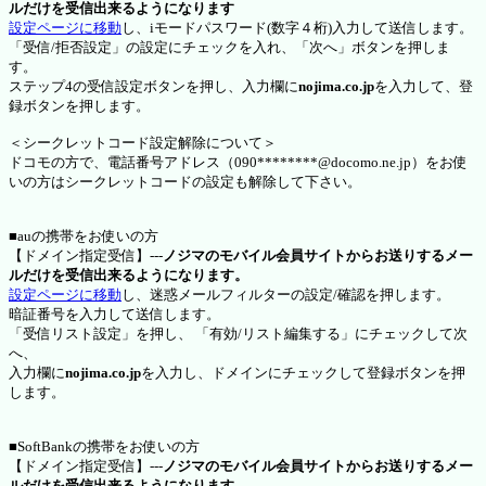
ルだけを受信出来るようになります
設定ページに移動
し、iモードパスワード(数字４桁)入力して送信します。
「受信/拒否設定」の設定にチェックを入れ、「次へ」ボタンを押しま
す。
ステップ4の受信設定ボタンを押し、入力欄に
nojima.co.jp
を入力して、登
録ボタンを押します。
＜シークレットコード設定解除について＞
ドコモの方で、電話番号アドレス（090********@docomo.ne.jp）をお使
いの方はシークレットコードの設定も解除して下さい。
■auの携帯をお使いの方
【ドメイン指定受信】---
ノジマのモバイル会員サイトからお送りするメー
ルだけを受信出来るようになります。
設定ページに移動
し、迷惑メールフィルターの設定/確認を押します。
暗証番号を入力して送信します。
「受信リスト設定」を押し、 「有効/リスト編集する」にチェックして次
へ、
入力欄に
nojima.co.jp
を入力し、ドメインにチェックして登録ボタンを押
します。
■SoftBankの携帯をお使いの方
【ドメイン指定受信】---
ノジマのモバイル会員サイトからお送りするメー
ルだけを受信出来るようになります。