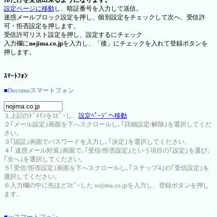
設定ページに移動
し、暗証番号を入力して送信。
迷惑メールブロック設定を押し、個別設定をチェックして次へ、受信許
可・拒否設定を押します。
受信許可リスト設定を押し、設定するにチェック
入力欄に
nojima.co.jp
を入力し、「後」にチェックを入れて登録ボタンを
押します。
ｽﾏｰﾄﾌｫﾝ
■
Docomoスマートフォン
１上記のﾄﾞﾒｲﾝをｺﾋﾟｰし、
設定ﾍﾟｰｼﾞへ移動
２｢メール設定｣画面を下へスクロールし､｢詳細設定/解除｣を選択してくだ
さい。
３｢認証｣画面でパスワードを入力し､｢決定｣を選択してください。
４｢ 迷惑メール対策｣画面で､｢受信/拒否設定｣という項目の｢設定｣を選び､
｢次へ｣を選択してください。
５｢受信/拒否設定｣画面を下へスクロールし､｢ステップ4｣の｢受信設定｣を
選択してください。
６入力欄の中に先ほどｺﾋﾟｰした nojima.co.jpを入力し、登録ボタンを押し
ます。
■
auスマートフォン