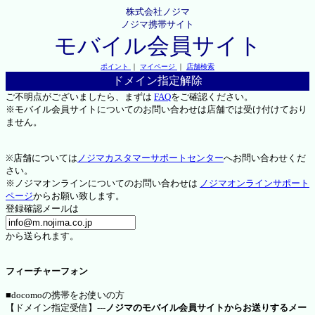
株式会社ノジマ
ノジマ携帯サイト
モバイル会員サイト
ポイント
｜
マイページ
｜
店舗検索
ドメイン指定解除
ご不明点がございましたら、まずは
FAQ
をご確認ください。
※モバイル会員サイトについてのお問い合わせは店舗では受け付けており
ません。
※店舗については
ノジマカスタマーサポートセンター
へお問い合わせくだ
さい。
※ノジマオンラインについてのお問い合わせは
ノジマオンラインサポート
ページ
からお願い致します。
登録確認メールは
から送られます。
フィーチャーフォン
■docomoの携帯をお使いの方
【ドメイン指定受信】---
ノジマのモバイル会員サイトからお送りするメー