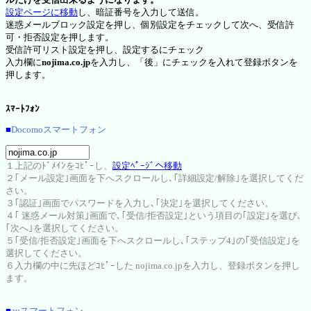
設定ページに移動
し、暗証番号を入力して送信。
迷惑メールブロック設定を押し、個別設定をチェックして次へ、受信許
可・拒否設定を押します。
受信許可リスト設定を押し、設定するにチェック
入力欄に
nojima.co.jp
を入力し、「後」にチェックを入れて登録ボタンを
押します。
ｽﾏｰﾄﾌｫﾝ
■
Docomoスマートフォン
１上記のﾄﾞﾒｲﾝをｺﾋﾟｰし、
設定ﾍﾟｰｼﾞへ移動
２｢メール設定｣画面を下へスクロールし､｢詳細設定/解除｣を選択してくだ
さい。
３｢認証｣画面でパスワードを入力し､｢決定｣を選択してください。
４｢ 迷惑メール対策｣画面で､｢受信/拒否設定｣という項目の｢設定｣を選び､
｢次へ｣を選択してください。
５｢受信/拒否設定｣画面を下へスクロールし､｢ステップ4｣の｢受信設定｣を
選択してください。
６入力欄の中に先ほどｺﾋﾟｰした nojima.co.jpを入力し、登録ボタンを押し
ます。
■
auスマートフォン