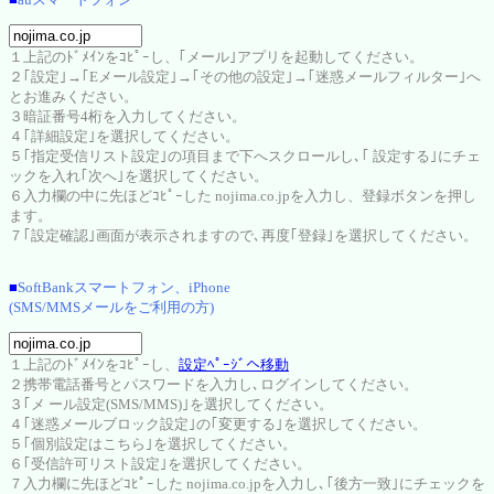
１上記のﾄﾞﾒｲﾝをｺﾋﾟｰし、｢メール｣アプリを起動してください。
２｢設定｣→｢Eメール設定｣→｢その他の設定｣→｢迷惑メールフィルター｣へ
とお進みください。
３暗証番号4桁を入力してください。
４｢詳細設定｣を選択してください。
５｢指定受信リスト設定｣の項目まで下へスクロールし､｢ 設定する｣にチェ
ックを入れ｢次へ｣を選択してください。
６入力欄の中に先ほどｺﾋﾟｰした nojima.co.jpを入力し、登録ボタンを押し
ます。
７｢設定確認｣画面が表示されますので､再度｢登録｣を選択してください。
■
SoftBankスマートフォン、iPhone
(SMS/MMSメールをご利用の方)
１上記のﾄﾞﾒｲﾝをｺﾋﾟｰし、
設定ﾍﾟｰｼﾞへ移動
２携帯電話番号とパスワードを入力し､ログインしてください。
３｢メ ール設定(SMS/MMS)｣を選択してください。
４｢迷惑メールブロック設定｣の｢変更する｣を選択してください。
５｢個別設定はこちら｣を選択してください。
６｢受信許可リスト設定｣を選択してください。
７入力欄に先ほどｺﾋﾟｰした nojima.co.jpを入力し､｢後方一致｣にチェックを