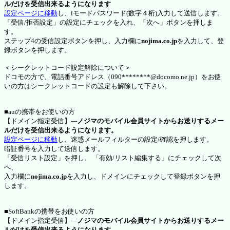
ルだけを受信出来るようになります
設定ページに移動
し、iモードパスワード(数字４桁)入力して送信します。
「受信/拒否設定」の設定にチェックを入れ、「次へ」ボタンを押しま
す。
ステップ4の受信設定ボタンを押し、入力欄に
nojima.co.jp
を入力して、登
録ボタンを押します。
＜シークレットコード設定解除について＞
ドコモの方で、電話番号アドレス（090********@docomo.ne.jp）をお使
いの方はシークレットコードの設定も解除して下さい。
■auの携帯をお使いの方
【ドメイン指定受信】---
ノジマのモバイル会員サイトからお送りするメー
ルだけを受信出来るようになります。
設定ページに移動
し、迷惑メールフィルターの設定/確認を押します。
暗証番号を入力して送信します。
「受信リスト設定」を押し、 「有効/リスト編集する」にチェックして次
へ、
入力欄に
nojima.co.jp
を入力し、ドメインにチェックして登録ボタンを押
します。
■SoftBankの携帯をお使いの方
【ドメイン指定受信】---
ノジマのモバイル会員サイトからお送りするメー
ルだけを受信出来るようになります。