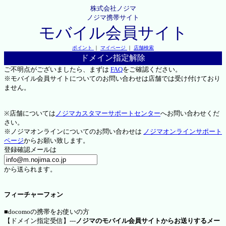
株式会社ノジマ
ノジマ携帯サイト
モバイル会員サイト
ポイント
｜
マイページ
｜
店舗検索
ドメイン指定解除
ご不明点がございましたら、まずは
FAQ
をご確認ください。
※モバイル会員サイトについてのお問い合わせは店舗では受け付けており
ません。
※店舗については
ノジマカスタマーサポートセンター
へお問い合わせくだ
さい。
※ノジマオンラインについてのお問い合わせは
ノジマオンラインサポート
ページ
からお願い致します。
登録確認メールは
から送られます。
フィーチャーフォン
■docomoの携帯をお使いの方
【ドメイン指定受信】---
ノジマのモバイル会員サイトからお送りするメー