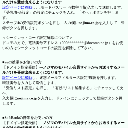
ルだけを受信出来るようになります
設定ページに移動
し、iモードパスワード(数字４桁)入力して送信します。
「受信/拒否設定」の設定にチェックを入れ、「次へ」ボタンを押しま
す。
ステップ4の受信設定ボタンを押し、入力欄に
nojima.co.jp
を入力して、登
録ボタンを押します。
＜シークレットコード設定解除について＞
ドコモの方で、電話番号アドレス（090********@docomo.ne.jp）をお使
いの方はシークレットコードの設定も解除して下さい。
■auの携帯をお使いの方
【ドメイン指定受信】---
ノジマのモバイル会員サイトからお送りするメー
ルだけを受信出来るようになります。
設定ページに移動
し、迷惑メールフィルターの設定/確認を押します。
暗証番号を入力して送信します。
「受信リスト設定」を押し、 「有効/リスト編集する」にチェックして次
へ、
入力欄に
nojima.co.jp
を入力し、ドメインにチェックして登録ボタンを押
します。
■SoftBankの携帯をお使いの方
【ドメイン指定受信】---
ノジマのモバイル会員サイトからお送りするメー
ルだけを受信出来るようになります。