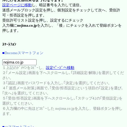
設定ページに移動
し、暗証番号を入力して送信。
迷惑メールブロック設定を押し、個別設定をチェックして次へ、受信許
可・拒否設定を押します。
受信許可リスト設定を押し、設定するにチェック
入力欄に
nojima.co.jp
を入力し、「後」にチェックを入れて登録ボタンを
押します。
ｽﾏｰﾄﾌｫﾝ
■
Docomoスマートフォン
１上記のﾄﾞﾒｲﾝをｺﾋﾟｰし、
設定ﾍﾟｰｼﾞへ移動
２｢メール設定｣画面を下へスクロールし､｢詳細設定/解除｣を選択してくだ
さい。
３｢認証｣画面でパスワードを入力し､｢決定｣を選択してください。
４｢ 迷惑メール対策｣画面で､｢受信/拒否設定｣という項目の｢設定｣を選び､
｢次へ｣を選択してください。
５｢受信/拒否設定｣画面を下へスクロールし､｢ステップ4｣の｢受信設定｣を
選択してください。
６入力欄の中に先ほどｺﾋﾟｰした nojima.co.jpを入力し、登録ボタンを押し
ます。
■
auスマートフォン