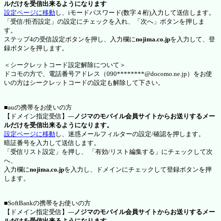
ルだけを受信出来るようになります
設定ページに移動
し、iモードパスワード(数字４桁)入力して送信します。
「受信/拒否設定」の設定にチェックを入れ、「次へ」ボタンを押しま
す。
ステップ4の受信設定ボタンを押し、入力欄に
nojima.co.jp
を入力して、登
録ボタンを押します。
＜シークレットコード設定解除について＞
ドコモの方で、電話番号アドレス（090********@docomo.ne.jp）をお使
いの方はシークレットコードの設定も解除して下さい。
■auの携帯をお使いの方
【ドメイン指定受信】---
ノジマのモバイル会員サイトからお送りするメー
ルだけを受信出来るようになります。
設定ページに移動
し、迷惑メールフィルターの設定/確認を押します。
暗証番号を入力して送信します。
「受信リスト設定」を押し、 「有効/リスト編集する」にチェックして次
へ、
入力欄に
nojima.co.jp
を入力し、ドメインにチェックして登録ボタンを押
します。
■SoftBankの携帯をお使いの方
【ドメイン指定受信】---
ノジマのモバイル会員サイトからお送りするメー
ルだけを受信出来るようになります。