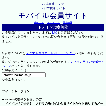
株式会社ノジマ
ノジマ携帯サイト
モバイル会員サイト
ポイント
｜
マイページ
｜
店舗検索
ドメイン指定解除
ご不明点がございましたら、まずは
FAQ
をご確認ください。
※モバイル会員サイトについてのお問い合わせは店舗では受け付けており
ません。
※店舗については
ノジマカスタマーサポートセンター
へお問い合わせくだ
さい。
※ノジマオンラインについてのお問い合わせは
ノジマオンラインサポート
ページ
からお願い致します。
登録確認メールは
から送られます。
フィーチャーフォン
■docomoの携帯をお使いの方
【ドメイン指定受信】---
ノジマのモバイル会員サイトからお送りするメー