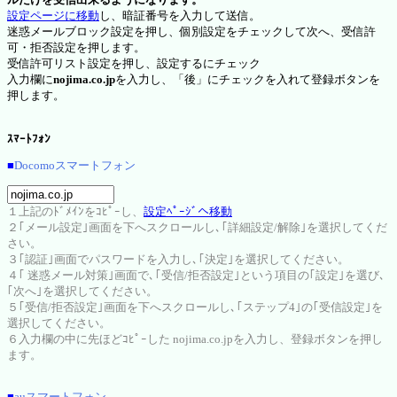
設定ページに移動
し、暗証番号を入力して送信。
迷惑メールブロック設定を押し、個別設定をチェックして次へ、受信許
可・拒否設定を押します。
受信許可リスト設定を押し、設定するにチェック
入力欄に
nojima.co.jp
を入力し、「後」にチェックを入れて登録ボタンを
押します。
ｽﾏｰﾄﾌｫﾝ
■
Docomoスマートフォン
１上記のﾄﾞﾒｲﾝをｺﾋﾟｰし、
設定ﾍﾟｰｼﾞへ移動
２｢メール設定｣画面を下へスクロールし､｢詳細設定/解除｣を選択してくだ
さい。
３｢認証｣画面でパスワードを入力し､｢決定｣を選択してください。
４｢ 迷惑メール対策｣画面で､｢受信/拒否設定｣という項目の｢設定｣を選び､
｢次へ｣を選択してください。
５｢受信/拒否設定｣画面を下へスクロールし､｢ステップ4｣の｢受信設定｣を
選択してください。
６入力欄の中に先ほどｺﾋﾟｰした nojima.co.jpを入力し、登録ボタンを押し
ます。
■
auスマートフォン