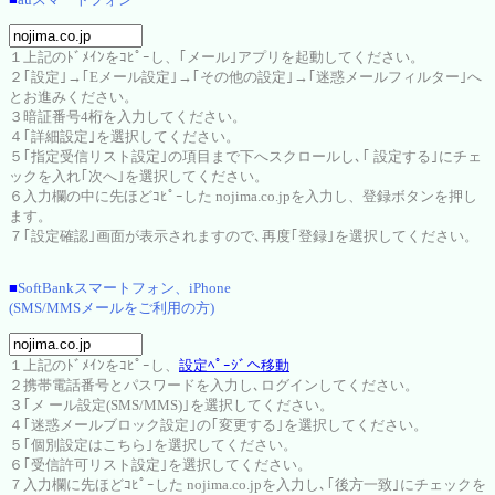
１上記のﾄﾞﾒｲﾝをｺﾋﾟｰし、｢メール｣アプリを起動してください。
２｢設定｣→｢Eメール設定｣→｢その他の設定｣→｢迷惑メールフィルター｣へ
とお進みください。
３暗証番号4桁を入力してください。
４｢詳細設定｣を選択してください。
５｢指定受信リスト設定｣の項目まで下へスクロールし､｢ 設定する｣にチェ
ックを入れ｢次へ｣を選択してください。
６入力欄の中に先ほどｺﾋﾟｰした nojima.co.jpを入力し、登録ボタンを押し
ます。
７｢設定確認｣画面が表示されますので､再度｢登録｣を選択してください。
■
SoftBankスマートフォン、iPhone
(SMS/MMSメールをご利用の方)
１上記のﾄﾞﾒｲﾝをｺﾋﾟｰし、
設定ﾍﾟｰｼﾞへ移動
２携帯電話番号とパスワードを入力し､ログインしてください。
３｢メ ール設定(SMS/MMS)｣を選択してください。
４｢迷惑メールブロック設定｣の｢変更する｣を選択してください。
５｢個別設定はこちら｣を選択してください。
６｢受信許可リスト設定｣を選択してください。
７入力欄に先ほどｺﾋﾟｰした nojima.co.jpを入力し､｢後方一致｣にチェックを