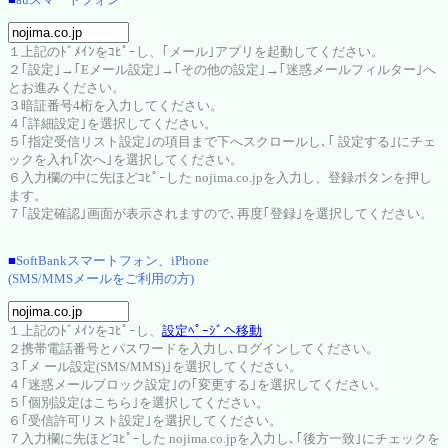
１上記のﾄﾞﾒｲﾝをｺﾋﾟｰし、｢メール｣アプリを起動してください。
２｢設定｣→｢Eメール設定｣→｢その他の設定｣→｢迷惑メールフィルター｣へ
とお進みください。
３暗証番号4桁を入力してください。
４｢詳細設定｣を選択してください。
５｢指定受信リスト設定｣の項目まで下へスクロールし､｢ 設定する｣にチェ
ックを入れ｢次へ｣を選択してください。
６入力欄の中に先ほどｺﾋﾟｰした nojima.co.jpを入力し、登録ボタンを押し
ます。
７｢設定確認｣画面が表示されますので､再度｢登録｣を選択してください。
■
SoftBankスマートフォン、iPhone
(SMS/MMSメールをご利用の方)
１上記のﾄﾞﾒｲﾝをｺﾋﾟｰし、
設定ﾍﾟｰｼﾞへ移動
２携帯電話番号とパスワードを入力し､ログインしてください。
３｢メ ール設定(SMS/MMS)｣を選択してください。
４｢迷惑メールブロック設定｣の｢変更する｣を選択してください。
５｢個別設定はこちら｣を選択してください。
６｢受信許可リスト設定｣を選択してください。
７入力欄に先ほどｺﾋﾟｰした nojima.co.jpを入力し､｢後方一致｣にチェックを