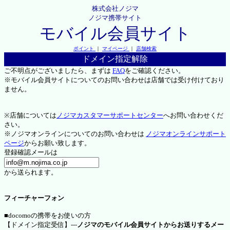
株式会社ノジマ
ノジマ携帯サイト
モバイル会員サイト
ポイント
｜
マイページ
｜
店舗検索
ドメイン指定解除
ご不明点がございましたら、まずは
FAQ
をご確認ください。
※モバイル会員サイトについてのお問い合わせは店舗では受け付けており
ません。
※店舗については
ノジマカスタマーサポートセンター
へお問い合わせくだ
さい。
※ノジマオンラインについてのお問い合わせは
ノジマオンラインサポート
ページ
からお願い致します。
登録確認メールは
から送られます。
フィーチャーフォン
■docomoの携帯をお使いの方
【ドメイン指定受信】---
ノジマのモバイル会員サイトからお送りするメー