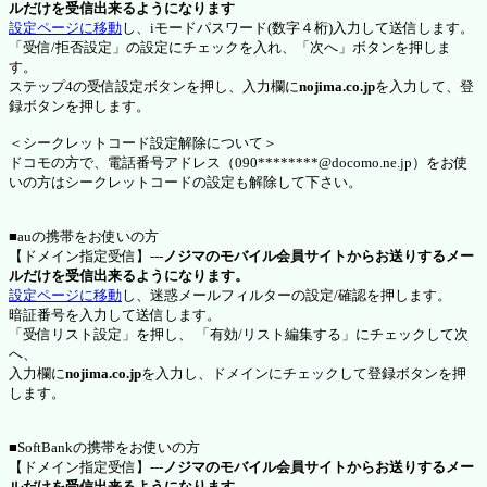
ルだけを受信出来るようになります
設定ページに移動
し、iモードパスワード(数字４桁)入力して送信します。
「受信/拒否設定」の設定にチェックを入れ、「次へ」ボタンを押しま
す。
ステップ4の受信設定ボタンを押し、入力欄に
nojima.co.jp
を入力して、登
録ボタンを押します。
＜シークレットコード設定解除について＞
ドコモの方で、電話番号アドレス（090********@docomo.ne.jp）をお使
いの方はシークレットコードの設定も解除して下さい。
■auの携帯をお使いの方
【ドメイン指定受信】---
ノジマのモバイル会員サイトからお送りするメー
ルだけを受信出来るようになります。
設定ページに移動
し、迷惑メールフィルターの設定/確認を押します。
暗証番号を入力して送信します。
「受信リスト設定」を押し、 「有効/リスト編集する」にチェックして次
へ、
入力欄に
nojima.co.jp
を入力し、ドメインにチェックして登録ボタンを押
します。
■SoftBankの携帯をお使いの方
【ドメイン指定受信】---
ノジマのモバイル会員サイトからお送りするメー
ルだけを受信出来るようになります。