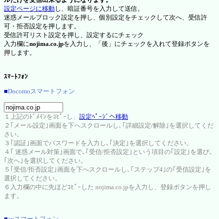
設定ページに移動
し、暗証番号を入力して送信。
迷惑メールブロック設定を押し、個別設定をチェックして次へ、受信許
可・拒否設定を押します。
受信許可リスト設定を押し、設定するにチェック
入力欄に
nojima.co.jp
を入力し、「後」にチェックを入れて登録ボタンを
押します。
ｽﾏｰﾄﾌｫﾝ
■
Docomoスマートフォン
１上記のﾄﾞﾒｲﾝをｺﾋﾟｰし、
設定ﾍﾟｰｼﾞへ移動
２｢メール設定｣画面を下へスクロールし､｢詳細設定/解除｣を選択してくだ
さい。
３｢認証｣画面でパスワードを入力し､｢決定｣を選択してください。
４｢ 迷惑メール対策｣画面で､｢受信/拒否設定｣という項目の｢設定｣を選び､
｢次へ｣を選択してください。
５｢受信/拒否設定｣画面を下へスクロールし､｢ステップ4｣の｢受信設定｣を
選択してください。
６入力欄の中に先ほどｺﾋﾟｰした nojima.co.jpを入力し、登録ボタンを押し
ます。
■
auスマートフォン