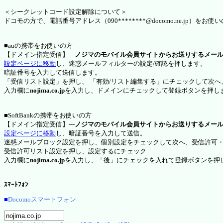
＜シークレットコード設定解除について＞
ドコモの方で、電話番号アドレス（090********@docomo.ne.jp
■auの携帯をお使いの方
【ドメイン指定受信】---
ノジマのモバイル会員サイトからお送りするメー
設定ページに移動
し、迷惑メールフィルターの設定/確認を押します。
暗証番号を入力して送信します。
「受信リスト設定」を押し、 「有効/リスト編集する」にチェックして次へ
入力欄に
nojima.co.jp
を入力し、ドメインにチェックして登録ボタンを押し
■SoftBankの携帯をお使いの方
【ドメイン指定受信】---
ノジマのモバイル会員サイトからお送りするメー
設定ページに移動
し、暗証番号を入力して送信。
迷惑メールブロック設定を押し、個別設定をチェックして次へ、受信許可
受信許可リスト設定を押し、設定するにチェック
入力欄に
nojima.co.jp
を入力し、「後」にチェックを入れて登録ボタンを押
ｽﾏｰﾄﾌｫﾝ
■
Docomoスマートフォン