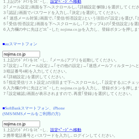
１上記のﾄﾞﾒｲﾝをｺﾋﾟｰし、
設定ﾍﾟｰｼﾞへ移動
２｢メール設定｣画面を下へスクロールし､｢詳細設定/解除｣を選択してくだ
３｢認証｣画面でパスワードを入力し､｢決定｣を選択してください。
４｢ 迷惑メール対策｣画面で､｢受信/拒否設定｣という項目の｢設定｣を選び､
５｢受信/拒否設定｣画面を下へスクロールし､｢ステップ4｣の｢受信設定｣を
６入力欄の中に先ほどｺﾋﾟｰした nojima.co.jpを入力し、登録ボタンを押し
■
auスマートフォン
１上記のﾄﾞﾒｲﾝをｺﾋﾟｰし、｢メール｣アプリを起動してください。
２｢設定｣→｢Eメール設定｣→｢その他の設定｣→｢迷惑メールフィルター｣へ
３暗証番号4桁を入力してください。
４｢詳細設定｣を選択してください。
５｢指定受信リスト設定｣の項目まで下へスクロールし､｢ 設定する｣にチェ
６入力欄の中に先ほどｺﾋﾟｰした nojima.co.jpを入力し、登録ボタンを押し
７｢設定確認｣画面が表示されますので､再度｢登録｣を選択してください。
■
SoftBankスマートフォン、iPhone
(SMS/MMSメールをご利用の方)
１上記のﾄﾞﾒｲﾝをｺﾋﾟｰし、
設定ﾍﾟｰｼﾞへ移動
２携帯電話番号とパスワードを入力し､ログインしてください。