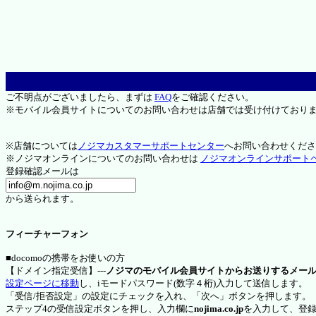
ご不明点がございましたら、まずは
FAQ
をご確認ください。
※モバイル会員サイトについてのお問い合わせは店舗では受け付けており
※店舗については
ノジマカスタマーサポートセンター
へお問い合わせくださ
※ノジマオンラインについてのお問い合わせは
ノジマオンラインサポート
登録確認メールは
から送られます。
フィーチャーフォン
■docomoの携帯をお使いの方
【ドメイン指定受信】---
ノジマのモバイル会員サイトからお送りするメー
設定ページに移動
し、iモードパスワード(数字４桁)入力して送信します。
「受信/拒否設定」の設定にチェックを入れ、「次へ」ボタンを押します。
ステップ4の受信設定ボタンを押し、入力欄に
nojima.co.jp
を入力して、登