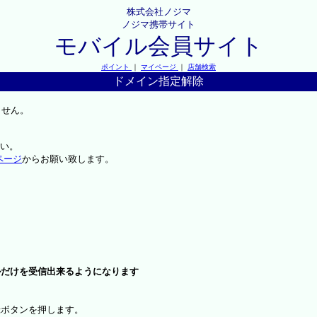
株式会社ノジマ
ノジマ携帯サイト
モバイル会員サイト
ポイント
｜
マイページ
｜
店舗検索
ドメイン指定解除
ません。
い。
ページ
からお願い致します。
ルだけを受信出来るようになります
録ボタンを押します。