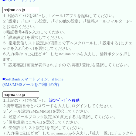
１上記のﾄﾞﾒｲﾝをｺﾋﾟｰし、｢メール｣アプリを起動してください。
２｢設定｣→｢Eメール設定｣→｢その他の設定｣→｢迷惑メールフィルター｣へ
とお進みください。
３暗証番号4桁を入力してください。
４｢詳細設定｣を選択してください。
５｢指定受信リスト設定｣の項目まで下へスクロールし､｢ 設定する｣にチェ
ックを入れ｢次へ｣を選択してください。
６入力欄の中に先ほどｺﾋﾟｰした nojima.co.jpを入力し、登録ボタンを押し
ます。
７｢設定確認｣画面が表示されますので､再度｢登録｣を選択してください。
■
SoftBankスマートフォン、iPhone
(SMS/MMSメールをご利用の方)
１上記のﾄﾞﾒｲﾝをｺﾋﾟｰし、
設定ﾍﾟｰｼﾞへ移動
２携帯電話番号とパスワードを入力し､ログインしてください。
３｢メ ール設定(SMS/MMS)｣を選択してください。
４｢迷惑メールブロック設定｣の｢変更する｣を選択してください。
５｢個別設定はこちら｣を選択してください。
６｢受信許可リスト設定｣を選択してください。
７入力欄に先ほどｺﾋﾟｰした nojima.co.jpを入力し､｢後方一致｣にチェックを