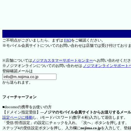
ご不明点がございましたら、まずは
FAQ
をご確認ください。
※モバイル会員サイトについてのお問い合わせは店舗では受け付けており
※店舗については
ノジマカスタマーサポートセンター
へお問い合わせくださ
※ノジマオンラインについてのお問い合わせは
ノジマオンラインサポート
登録確認メールは
から送られます。
フィーチャーフォン
■docomoの携帯をお使いの方
【ドメイン指定受信】---
ノジマのモバイル会員サイトからお送りするメー
設定ページに移動
し、iモードパスワード(数字４桁)入力して送信します。
「受信/拒否設定」の設定にチェックを入れ、「次へ」ボタンを押します。
ステップ4の受信設定ボタンを押し、入力欄に
nojima.co.jp
を入力して、登