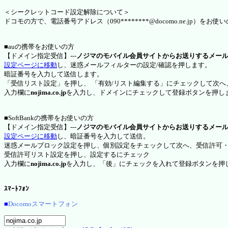
＜シークレットコード設定解除について＞
ドコモの方で、電話番号アドレス（090********@docomo.ne.jp
■auの携帯をお使いの方
【ドメイン指定受信】---
ノジマのモバイル会員サイトからお送りするメー
設定ページに移動
し、迷惑メールフィルターの設定/確認を押します。
暗証番号を入力して送信します。
「受信リスト設定」を押し、 「有効/リスト編集する」にチェックして次へ
入力欄に
nojima.co.jp
を入力し、ドメインにチェックして登録ボタンを押し
■SoftBankの携帯をお使いの方
【ドメイン指定受信】---
ノジマのモバイル会員サイトからお送りするメー
設定ページに移動
し、暗証番号を入力して送信。
迷惑メールブロック設定を押し、個別設定をチェックして次へ、受信許可
受信許可リスト設定を押し、設定するにチェック
入力欄に
nojima.co.jp
を入力し、「後」にチェックを入れて登録ボタンを押
ｽﾏｰﾄﾌｫﾝ
■
Docomoスマートフォン