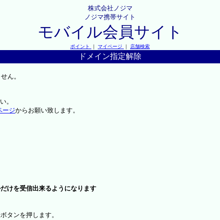
株式会社ノジマ
ノジマ携帯サイト
モバイル会員サイト
ポイント
｜
マイページ
｜
店舗検索
ドメイン指定解除
ません。
い。
ページ
からお願い致します。
ルだけを受信出来るようになります
録ボタンを押します。