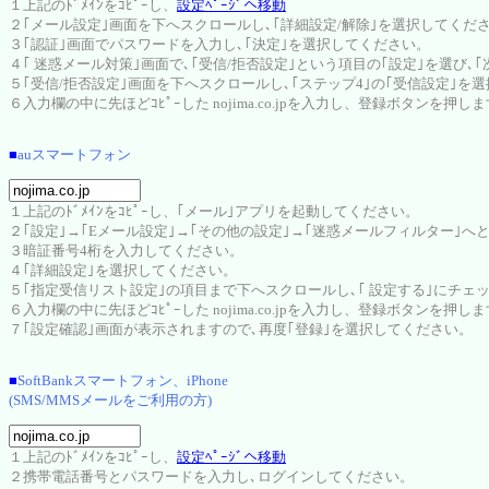
１上記のﾄﾞﾒｲﾝをｺﾋﾟｰし、
設定ﾍﾟｰｼﾞへ移動
２｢メール設定｣画面を下へスクロールし､｢詳細設定/解除｣を選択してくだ
３｢認証｣画面でパスワードを入力し､｢決定｣を選択してください。
４｢ 迷惑メール対策｣画面で､｢受信/拒否設定｣という項目の｢設定｣を選び､
５｢受信/拒否設定｣画面を下へスクロールし､｢ステップ4｣の｢受信設定｣を
６入力欄の中に先ほどｺﾋﾟｰした nojima.co.jpを入力し、登録ボタンを押し
■
auスマートフォン
１上記のﾄﾞﾒｲﾝをｺﾋﾟｰし、｢メール｣アプリを起動してください。
２｢設定｣→｢Eメール設定｣→｢その他の設定｣→｢迷惑メールフィルター｣へ
３暗証番号4桁を入力してください。
４｢詳細設定｣を選択してください。
５｢指定受信リスト設定｣の項目まで下へスクロールし､｢ 設定する｣にチェ
６入力欄の中に先ほどｺﾋﾟｰした nojima.co.jpを入力し、登録ボタンを押し
７｢設定確認｣画面が表示されますので､再度｢登録｣を選択してください。
■
SoftBankスマートフォン、iPhone
(SMS/MMSメールをご利用の方)
１上記のﾄﾞﾒｲﾝをｺﾋﾟｰし、
設定ﾍﾟｰｼﾞへ移動
２携帯電話番号とパスワードを入力し､ログインしてください。