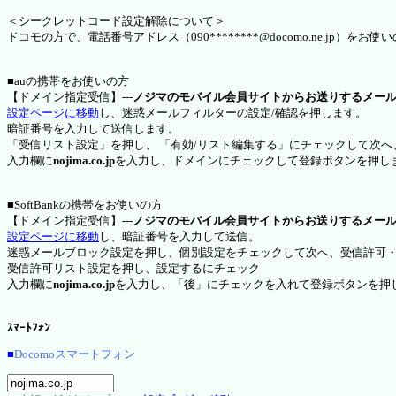
＜シークレットコード設定解除について＞
ドコモの方で、電話番号アドレス（090********@docomo.ne.jp
■auの携帯をお使いの方
【ドメイン指定受信】---
ノジマのモバイル会員サイトからお送りするメー
設定ページに移動
し、迷惑メールフィルターの設定/確認を押します。
暗証番号を入力して送信します。
「受信リスト設定」を押し、 「有効/リスト編集する」にチェックして次へ
入力欄に
nojima.co.jp
を入力し、ドメインにチェックして登録ボタンを押し
■SoftBankの携帯をお使いの方
【ドメイン指定受信】---
ノジマのモバイル会員サイトからお送りするメー
設定ページに移動
し、暗証番号を入力して送信。
迷惑メールブロック設定を押し、個別設定をチェックして次へ、受信許可
受信許可リスト設定を押し、設定するにチェック
入力欄に
nojima.co.jp
を入力し、「後」にチェックを入れて登録ボタンを押
ｽﾏｰﾄﾌｫﾝ
■
Docomoスマートフォン