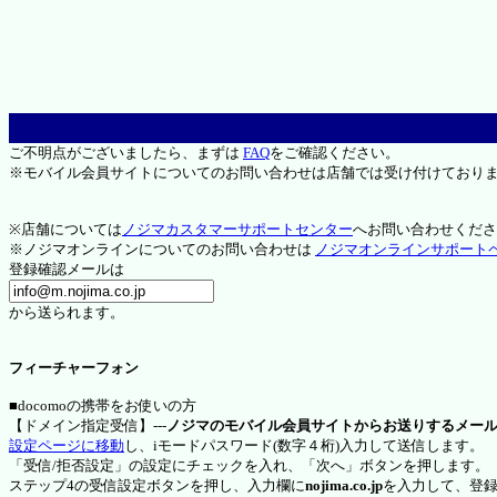
ご不明点がございましたら、まずは
FAQ
をご確認ください。
※モバイル会員サイトについてのお問い合わせは店舗では受け付けており
※店舗については
ノジマカスタマーサポートセンター
へお問い合わせくださ
※ノジマオンラインについてのお問い合わせは
ノジマオンラインサポート
登録確認メールは
から送られます。
フィーチャーフォン
■docomoの携帯をお使いの方
【ドメイン指定受信】---
ノジマのモバイル会員サイトからお送りするメー
設定ページに移動
し、iモードパスワード(数字４桁)入力して送信します。
「受信/拒否設定」の設定にチェックを入れ、「次へ」ボタンを押します。
ステップ4の受信設定ボタンを押し、入力欄に
nojima.co.jp
を入力して、登