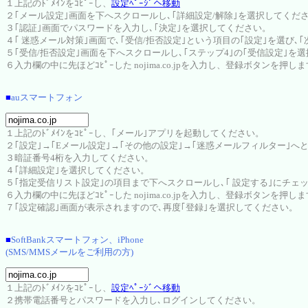
１上記のﾄﾞﾒｲﾝをｺﾋﾟｰし、
設定ﾍﾟｰｼﾞへ移動
２｢メール設定｣画面を下へスクロールし､｢詳細設定/解除｣を選択してくだ
３｢認証｣画面でパスワードを入力し､｢決定｣を選択してください。
４｢ 迷惑メール対策｣画面で､｢受信/拒否設定｣という項目の｢設定｣を選び､
５｢受信/拒否設定｣画面を下へスクロールし､｢ステップ4｣の｢受信設定｣を
６入力欄の中に先ほどｺﾋﾟｰした nojima.co.jpを入力し、登録ボタンを押し
■
auスマートフォン
１上記のﾄﾞﾒｲﾝをｺﾋﾟｰし、｢メール｣アプリを起動してください。
２｢設定｣→｢Eメール設定｣→｢その他の設定｣→｢迷惑メールフィルター｣へ
３暗証番号4桁を入力してください。
４｢詳細設定｣を選択してください。
５｢指定受信リスト設定｣の項目まで下へスクロールし､｢ 設定する｣にチェ
６入力欄の中に先ほどｺﾋﾟｰした nojima.co.jpを入力し、登録ボタンを押し
７｢設定確認｣画面が表示されますので､再度｢登録｣を選択してください。
■
SoftBankスマートフォン、iPhone
(SMS/MMSメールをご利用の方)
１上記のﾄﾞﾒｲﾝをｺﾋﾟｰし、
設定ﾍﾟｰｼﾞへ移動
２携帯電話番号とパスワードを入力し､ログインしてください。