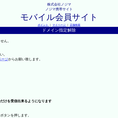
株式会社ノジマ
ノジマ携帯サイト
モバイル会員サイト
ポイント
｜
マイページ
｜
店舗検索
ドメイン指定解除
ません。
い。
ページ
からお願い致します。
ルだけを受信出来るようになります
録ボタンを押します。