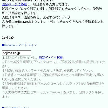
設定ページに移動
し、暗証番号を入力して送信。
迷惑メールブロック設定を押し、個別設定をチェックして次へ、受信許
可・拒否設定を押します。
受信許可リスト設定を押し、設定するにチェック
入力欄に
nojima.co.jp
を入力し、「後」にチェックを入れて登録ボタンを
押します。
ｽﾏｰﾄﾌｫﾝ
■
Docomoスマートフォン
１上記のﾄﾞﾒｲﾝをｺﾋﾟｰし、
設定ﾍﾟｰｼﾞへ移動
２｢メール設定｣画面を下へスクロールし､｢詳細設定/解除｣を選択してくだ
さい。
３｢認証｣画面でパスワードを入力し､｢決定｣を選択してください。
４｢ 迷惑メール対策｣画面で､｢受信/拒否設定｣という項目の｢設定｣を選び､
｢次へ｣を選択してください。
５｢受信/拒否設定｣画面を下へスクロールし､｢ステップ4｣の｢受信設定｣を
選択してください。
６入力欄の中に先ほどｺﾋﾟｰした nojima.co.jpを入力し、登録ボタンを押し
ます。
■
auスマートフォン