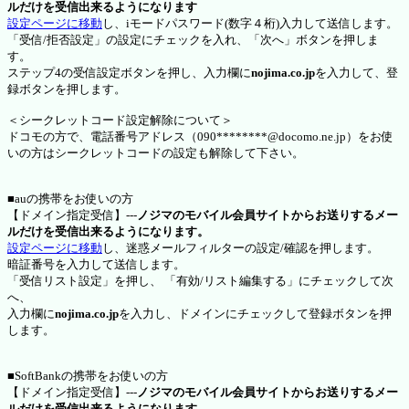
ルだけを受信出来るようになります
設定ページに移動
し、iモードパスワード(数字４桁)入力して送信します。
「受信/拒否設定」の設定にチェックを入れ、「次へ」ボタンを押しま
す。
ステップ4の受信設定ボタンを押し、入力欄に
nojima.co.jp
を入力して、登
録ボタンを押します。
＜シークレットコード設定解除について＞
ドコモの方で、電話番号アドレス（090********@docomo.ne.jp）をお使
いの方はシークレットコードの設定も解除して下さい。
■auの携帯をお使いの方
【ドメイン指定受信】---
ノジマのモバイル会員サイトからお送りするメー
ルだけを受信出来るようになります。
設定ページに移動
し、迷惑メールフィルターの設定/確認を押します。
暗証番号を入力して送信します。
「受信リスト設定」を押し、 「有効/リスト編集する」にチェックして次
へ、
入力欄に
nojima.co.jp
を入力し、ドメインにチェックして登録ボタンを押
します。
■SoftBankの携帯をお使いの方
【ドメイン指定受信】---
ノジマのモバイル会員サイトからお送りするメー
ルだけを受信出来るようになります。