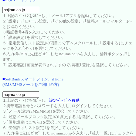
１上記のﾄﾞﾒｲﾝをｺﾋﾟｰし、｢メール｣アプリを起動してください。
２｢設定｣→｢Eメール設定｣→｢その他の設定｣→｢迷惑メールフィルター｣へ
とお進みください。
３暗証番号4桁を入力してください。
４｢詳細設定｣を選択してください。
５｢指定受信リスト設定｣の項目まで下へスクロールし､｢ 設定する｣にチェ
ックを入れ｢次へ｣を選択してください。
６入力欄の中に先ほどｺﾋﾟｰした nojima.co.jpを入力し、登録ボタンを押し
ます。
７｢設定確認｣画面が表示されますので､再度｢登録｣を選択してください。
■
SoftBankスマートフォン、iPhone
(SMS/MMSメールをご利用の方)
１上記のﾄﾞﾒｲﾝをｺﾋﾟｰし、
設定ﾍﾟｰｼﾞへ移動
２携帯電話番号とパスワードを入力し､ログインしてください。
３｢メ ール設定(SMS/MMS)｣を選択してください。
４｢迷惑メールブロック設定｣の｢変更する｣を選択してください。
５｢個別設定はこちら｣を選択してください。
６｢受信許可リスト設定｣を選択してください。
７入力欄に先ほどｺﾋﾟｰした nojima.co.jpを入力し､｢後方一致｣にチェックを