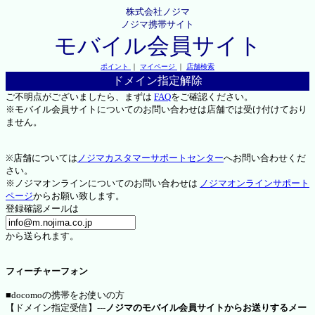
株式会社ノジマ
ノジマ携帯サイト
モバイル会員サイト
ポイント
｜
マイページ
｜
店舗検索
ドメイン指定解除
ご不明点がございましたら、まずは
FAQ
をご確認ください。
※モバイル会員サイトについてのお問い合わせは店舗では受け付けており
ません。
※店舗については
ノジマカスタマーサポートセンター
へお問い合わせくだ
さい。
※ノジマオンラインについてのお問い合わせは
ノジマオンラインサポート
ページ
からお願い致します。
登録確認メールは
から送られます。
フィーチャーフォン
■docomoの携帯をお使いの方
【ドメイン指定受信】---
ノジマのモバイル会員サイトからお送りするメー