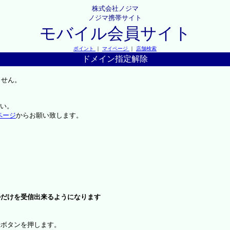
株式会社ノジマ
ノジマ携帯サイト
モバイル会員サイト
ポイント
｜
マイページ
｜
店舗検索
ドメイン指定解除
ません。
い。
ページ
からお願い致します。
ルだけを受信出来るようになります
録ボタンを押します。