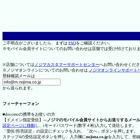
ご不明点がございましたら、まずは
FAQ
をご確認ください。
※モバイル会員サイトについてのお問い合わせは店舗では受け付けており
※店舗については
ノジマカスタマーサポートセンター
へお問い合わせくださ
※ノジマオンラインについてのお問い合わせは
ノジマオンラインサポート
登録確認メールは
から送られます。
フィーチャーフォン
■docomoの携帯をお使いの方
【ドメイン指定受信】---
ノジマのモバイル会員サイトからお送りするメー
設定ページに移動
し、iモードパスワード(数字４桁)入力して送信します。
「受信/拒否設定」の設定にチェックを入れ、「次へ」ボタンを押します。
ステップ4の受信設定ボタンを押し、入力欄に
nojima.co.jp
を入力して、登