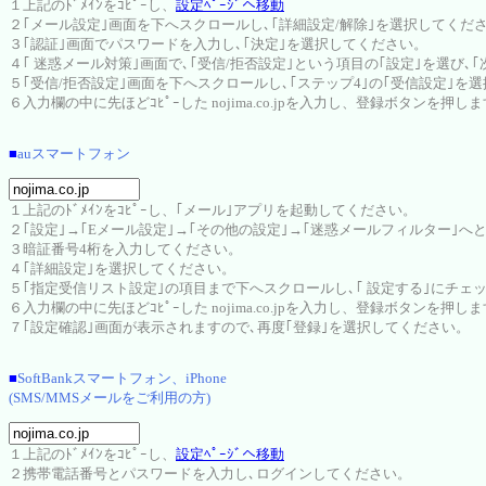
１上記のﾄﾞﾒｲﾝをｺﾋﾟｰし、
設定ﾍﾟｰｼﾞへ移動
２｢メール設定｣画面を下へスクロールし､｢詳細設定/解除｣を選択してくだ
３｢認証｣画面でパスワードを入力し､｢決定｣を選択してください。
４｢ 迷惑メール対策｣画面で､｢受信/拒否設定｣という項目の｢設定｣を選び､
５｢受信/拒否設定｣画面を下へスクロールし､｢ステップ4｣の｢受信設定｣を
６入力欄の中に先ほどｺﾋﾟｰした nojima.co.jpを入力し、登録ボタンを押し
■
auスマートフォン
１上記のﾄﾞﾒｲﾝをｺﾋﾟｰし、｢メール｣アプリを起動してください。
２｢設定｣→｢Eメール設定｣→｢その他の設定｣→｢迷惑メールフィルター｣へ
３暗証番号4桁を入力してください。
４｢詳細設定｣を選択してください。
５｢指定受信リスト設定｣の項目まで下へスクロールし､｢ 設定する｣にチェ
６入力欄の中に先ほどｺﾋﾟｰした nojima.co.jpを入力し、登録ボタンを押し
７｢設定確認｣画面が表示されますので､再度｢登録｣を選択してください。
■
SoftBankスマートフォン、iPhone
(SMS/MMSメールをご利用の方)
１上記のﾄﾞﾒｲﾝをｺﾋﾟｰし、
設定ﾍﾟｰｼﾞへ移動
２携帯電話番号とパスワードを入力し､ログインしてください。