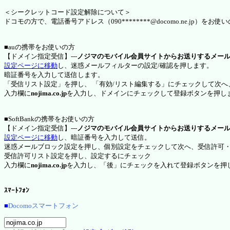
＜シークレットコード設定解除について＞
ドコモの方で、電話番号アドレス（090********@docomo.ne.jp
■auの携帯をお使いの方
【ドメイン指定受信】---
ノジマのモバイル会員サイトからお送りするメー
設定ページに移動
し、迷惑メールフィルターの設定/確認を押します。
暗証番号を入力して送信します。
「受信リスト設定」を押し、 「有効/リスト編集する」にチェックして次へ
入力欄に
nojima.co.jp
を入力し、ドメインにチェックして登録ボタンを押し
■SoftBankの携帯をお使いの方
【ドメイン指定受信】---
ノジマのモバイル会員サイトからお送りするメー
設定ページに移動
し、暗証番号を入力して送信。
迷惑メールブロック設定を押し、個別設定をチェックして次へ、受信許可
受信許可リスト設定を押し、設定するにチェック
入力欄に
nojima.co.jp
を入力し、「後」にチェックを入れて登録ボタンを押
ｽﾏｰﾄﾌｫﾝ
■
Docomoスマートフォン