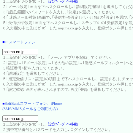
１上記のﾄﾞﾒｲﾝをｺﾋﾟｰし、
設定ﾍﾟｰｼﾞへ移動
２｢メール設定｣画面を下へスクロールし､｢詳細設定/解除｣を選択してくだ
３｢認証｣画面でパスワードを入力し､｢決定｣を選択してください。
４｢ 迷惑メール対策｣画面で､｢受信/拒否設定｣という項目の｢設定｣を選び､
５｢受信/拒否設定｣画面を下へスクロールし､｢ステップ4｣の｢受信設定｣を
６入力欄の中に先ほどｺﾋﾟｰした nojima.co.jpを入力し、登録ボタンを押し
■
auスマートフォン
１上記のﾄﾞﾒｲﾝをｺﾋﾟｰし、｢メール｣アプリを起動してください。
２｢設定｣→｢Eメール設定｣→｢その他の設定｣→｢迷惑メールフィルター｣へ
３暗証番号4桁を入力してください。
４｢詳細設定｣を選択してください。
５｢指定受信リスト設定｣の項目まで下へスクロールし､｢ 設定する｣にチェ
６入力欄の中に先ほどｺﾋﾟｰした nojima.co.jpを入力し、登録ボタンを押し
７｢設定確認｣画面が表示されますので､再度｢登録｣を選択してください。
■
SoftBankスマートフォン、iPhone
(SMS/MMSメールをご利用の方)
１上記のﾄﾞﾒｲﾝをｺﾋﾟｰし、
設定ﾍﾟｰｼﾞへ移動
２携帯電話番号とパスワードを入力し､ログインしてください。