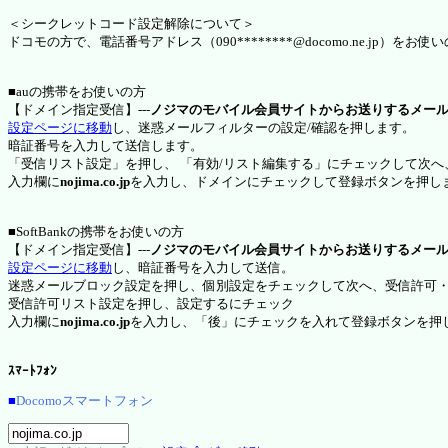
＜シークレットコード設定解除について＞
ドコモの方で、電話番号アドレス（090********@docomo.ne.jp
■auの携帯をお使いの方
【ドメイン指定受信】---
ノジマのモバイル会員サイトからお送りするメー
設定ページに移動
し、迷惑メールフィルターの設定/確認を押します。
暗証番号を入力して送信します。
「受信リスト設定」を押し、 「有効/リスト編集する」にチェックして次へ
入力欄に
nojima.co.jp
を入力し、ドメインにチェックして登録ボタンを押し
■SoftBankの携帯をお使いの方
【ドメイン指定受信】---
ノジマのモバイル会員サイトからお送りするメー
設定ページに移動
し、暗証番号を入力して送信。
迷惑メールブロック設定を押し、個別設定をチェックして次へ、受信許可
受信許可リスト設定を押し、設定するにチェック
入力欄に
nojima.co.jp
を入力し、「後」にチェックを入れて登録ボタンを押
ｽﾏｰﾄﾌｫﾝ
■
Docomoスマートフォン