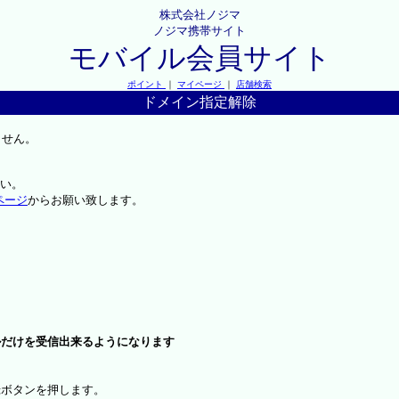
株式会社ノジマ
ノジマ携帯サイト
モバイル会員サイト
ポイント
｜
マイページ
｜
店舗検索
ドメイン指定解除
ません。
い。
ページ
からお願い致します。
ルだけを受信出来るようになります
録ボタンを押します。