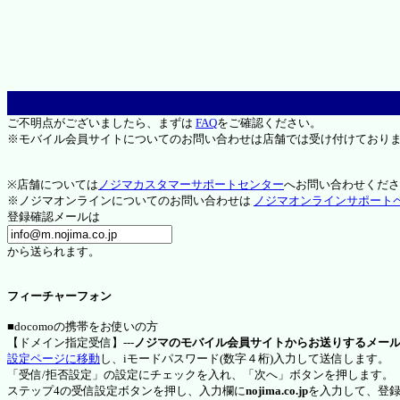
ご不明点がございましたら、まずは
FAQ
をご確認ください。
※モバイル会員サイトについてのお問い合わせは店舗では受け付けており
※店舗については
ノジマカスタマーサポートセンター
へお問い合わせくださ
※ノジマオンラインについてのお問い合わせは
ノジマオンラインサポート
登録確認メールは
から送られます。
フィーチャーフォン
■docomoの携帯をお使いの方
【ドメイン指定受信】---
ノジマのモバイル会員サイトからお送りするメー
設定ページに移動
し、iモードパスワード(数字４桁)入力して送信します。
「受信/拒否設定」の設定にチェックを入れ、「次へ」ボタンを押します。
ステップ4の受信設定ボタンを押し、入力欄に
nojima.co.jp
を入力して、登