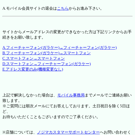
A.モバイル会員サイトの退会は
こちら
からお進み下さい。
サイトからメールアドレスの変更ができなかった方は下記リンクからお手
続きをお願い致します。
A.フィーチャーフォン(ガラケー)→フィーチャーフォン(ガラケー)
B.フィーチャーフォン(ガラケー)→スマートフォン
C.スマートフォン→スマートフォン
D.スマートフォン→フィーチャーフォン(ガラケー)
E.アドレス変更のみ(機種変更なし)
上記で解決しなかった場合は、
モバイル事務局
までメールでご連絡お願い
致します。
※ご質問には順次メールにてお答えしております。土日祝日を除く5日ほ
ど、
お待ちいただくこともございますのでご了承ください。
※店舗については、
ノジマカスタマーサポートセンター
へお問い合わせく