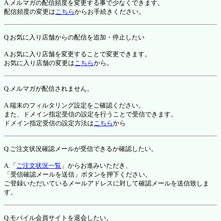
A.メルマガの配信頻度を変更する事で少なくできます。
配信頻度の変更は
こちら
からお手続きください。
Q.お気に入り店舗からの配信を追加・停止したい
A.お気に入り店舗を変更することで変更できます。
お気に入り店舗の変更は
こちら
から。
Q.メルマガが配信されません。
A.端末のフィルタリング設定をご確認ください。
また、ドメイン指定受信の設定を行うことで受信できます。
ドメイン指定受信の設定方法は
こちら
から
Q.ご注文状況確認メールが受信できるか確認したい。
A.「
ご注文状況一覧
」からお進みいただき、
「受信確認メールを送信」ボタンを押下ください。
ご登録いただいているメールアドレスに対して確認メールを送信致しま
す。
Q.モバイル会員サイトを退会したい。