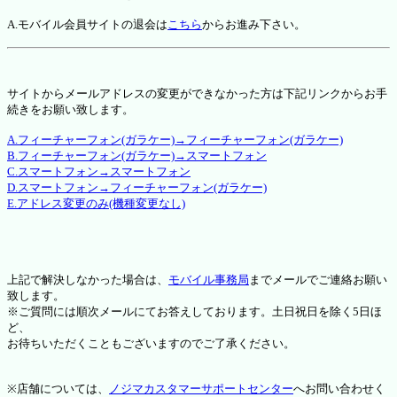
A.モバイル会員サイトの退会は
こちら
からお進み下さい。
サイトからメールアドレスの変更ができなかった方は下記リンクからお手
続きをお願い致します。
A.フィーチャーフォン(ガラケー)→フィーチャーフォン(ガラケー)
B.フィーチャーフォン(ガラケー)→スマートフォン
C.スマートフォン→スマートフォン
D.スマートフォン→フィーチャーフォン(ガラケー)
E.アドレス変更のみ(機種変更なし)
上記で解決しなかった場合は、
モバイル事務局
までメールでご連絡お願い
致します。
※ご質問には順次メールにてお答えしております。土日祝日を除く5日ほ
ど、
お待ちいただくこともございますのでご了承ください。
※店舗については、
ノジマカスタマーサポートセンター
へお問い合わせく