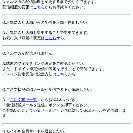
A.メルマガの配信頻度を変更する事で少なくできます。
配信頻度の変更は
こちら
からお手続きください。
Q.お気に入り店舗からの配信を追加・停止したい
A.お気に入り店舗を変更することで変更できます。
お気に入り店舗の変更は
こちら
から。
Q.メルマガが配信されません。
A.端末のフィルタリング設定をご確認ください。
また、ドメイン指定受信の設定を行うことで受信できます。
ドメイン指定受信の設定方法は
こちら
から
Q.ご注文状況確認メールが受信できるか確認したい。
A.「
ご注文状況一覧
」からお進みいただき、
「受信確認メールを送信」ボタンを押下ください。
ご登録いただいているメールアドレスに対して確認メールを送信致しま
す。
Q.モバイル会員サイトを退会したい。