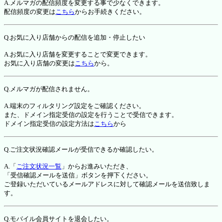
A.メルマガの配信頻度を変更する事で少なくできます。
配信頻度の変更は
こちら
からお手続きください。
Q.お気に入り店舗からの配信を追加・停止したい
A.お気に入り店舗を変更することで変更できます。
お気に入り店舗の変更は
こちら
から。
Q.メルマガが配信されません。
A.端末のフィルタリング設定をご確認ください。
また、ドメイン指定受信の設定を行うことで受信できます。
ドメイン指定受信の設定方法は
こちら
から
Q.ご注文状況確認メールが受信できるか確認したい。
A.「
ご注文状況一覧
」からお進みいただき、
「受信確認メールを送信」ボタンを押下ください。
ご登録いただいているメールアドレスに対して確認メールを送信致しま
す。
Q.モバイル会員サイトを退会したい。