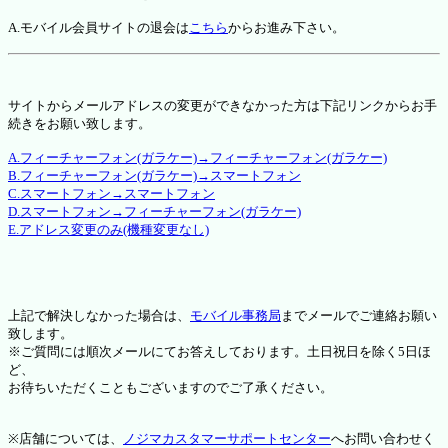
A.モバイル会員サイトの退会は
こちら
からお進み下さい。
サイトからメールアドレスの変更ができなかった方は下記リンクからお手
続きをお願い致します。
A.フィーチャーフォン(ガラケー)→フィーチャーフォン(ガラケー)
B.フィーチャーフォン(ガラケー)→スマートフォン
C.スマートフォン→スマートフォン
D.スマートフォン→フィーチャーフォン(ガラケー)
E.アドレス変更のみ(機種変更なし)
上記で解決しなかった場合は、
モバイル事務局
までメールでご連絡お願い
致します。
※ご質問には順次メールにてお答えしております。土日祝日を除く5日ほ
ど、
お待ちいただくこともございますのでご了承ください。
※店舗については、
ノジマカスタマーサポートセンター
へお問い合わせく