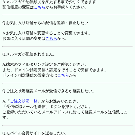
A.メルマガの配信頻度を変更する事で少なくできます。
配信頻度の変更は
こちら
からお手続きください。
Q.お気に入り店舗からの配信を追加・停止したい
A.お気に入り店舗を変更することで変更できます。
お気に入り店舗の変更は
こちら
から。
Q.メルマガが配信されません。
A.端末のフィルタリング設定をご確認ください。
また、ドメイン指定受信の設定を行うことで受信できます。
ドメイン指定受信の設定方法は
こちら
から
Q.ご注文状況確認メールが受信できるか確認したい。
A.「
ご注文状況一覧
」からお進みいただき、
「受信確認メールを送信」ボタンを押下ください。
ご登録いただいているメールアドレスに対して確認メールを送信致しま
す。
Q.モバイル会員サイトを退会したい。