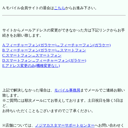
A.モバイル会員サイトの退会は
こちら
からお進み下さい。
サイトからメールアドレスの変更ができなかった方は下記リンクからお手
続きをお願い致します。
A.フィーチャーフォン(ガラケー)→フィーチャーフォン(ガラケー)
B.フィーチャーフォン(ガラケー)→スマートフォン
C.スマートフォン→スマートフォン
D.スマートフォン→フィーチャーフォン(ガラケー)
E.アドレス変更のみ(機種変更なし)
上記で解決しなかった場合は、
モバイル事務局
までメールでご連絡お願い
致します。
※ご質問には順次メールにてお答えしております。土日祝日を除く5日ほ
ど、
お待ちいただくこともございますのでご了承ください。
※店舗については、
ノジマカスタマーサポートセンター
へお問い合わせく