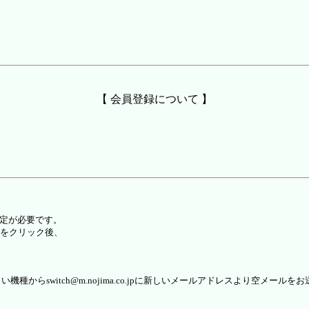
【 会員登録について 】
設定が必要です。
をクリック後、
らswitch@m.nojima.co.jpに新しいメールアドレスより空メールを