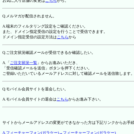
お気に入り店舗の変更は
こちら
から。
Q.メルマガが配信されません。
A.端末のフィルタリング設定をご確認ください。
また、ドメイン指定受信の設定を行うことで受信できます。
ドメイン指定受信の設定方法は
こちら
から
Q.ご注文状況確認メールが受信できるか確認したい。
A.「
ご注文状況一覧
」からお進みいただき、
「受信確認メールを送信」ボタンを押下ください。
ご登録いただいているメールアドレスに対して確認メールを送信致します
Q.モバイル会員サイトを退会したい。
A.モバイル会員サイトの退会は
こちら
からお進み下さい。
サイトからメールアドレスの変更ができなかった方は下記リンクからお手
A.フィーチャーフォン(ガラケー)→フィーチャーフォン(ガラケー)