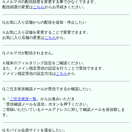
A.メルマガの配信頻度を変更する事で少なくできます。
配信頻度の変更は
こちら
からお手続きください。
Q.お気に入り店舗からの配信を追加・停止したい
A.お気に入り店舗を変更することで変更できます。
お気に入り店舗の変更は
こちら
から。
Q.メルマガが配信されません。
A.端末のフィルタリング設定をご確認ください。
また、ドメイン指定受信の設定を行うことで受信できます。
ドメイン指定受信の設定方法は
こちら
から
Q.ご注文状況確認メールが受信できるか確認したい。
A.「
ご注文状況一覧
」からお進みいただき、
「受信確認メールを送信」ボタンを押下ください。
ご登録いただいているメールアドレスに対して確認メールを送信致しま
す。
Q.モバイル会員サイトを退会したい。