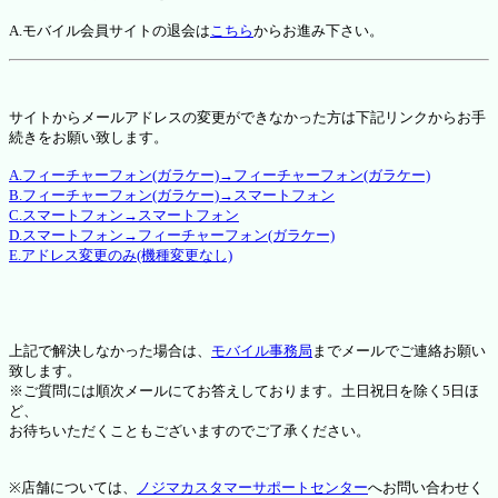
A.モバイル会員サイトの退会は
こちら
からお進み下さい。
サイトからメールアドレスの変更ができなかった方は下記リンクからお手
続きをお願い致します。
A.フィーチャーフォン(ガラケー)→フィーチャーフォン(ガラケー)
B.フィーチャーフォン(ガラケー)→スマートフォン
C.スマートフォン→スマートフォン
D.スマートフォン→フィーチャーフォン(ガラケー)
E.アドレス変更のみ(機種変更なし)
上記で解決しなかった場合は、
モバイル事務局
までメールでご連絡お願い
致します。
※ご質問には順次メールにてお答えしております。土日祝日を除く5日ほ
ど、
お待ちいただくこともございますのでご了承ください。
※店舗については、
ノジマカスタマーサポートセンター
へお問い合わせく