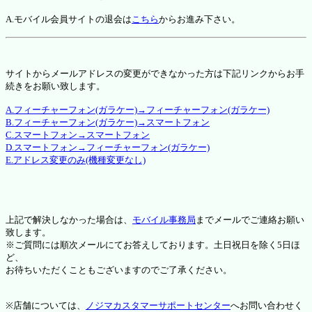
A.モバイル会員サイトの退会は
こちら
からお進み下さい。
サイトからメールアドレスの変更ができなかった方は下記リンクからお手
続きをお願い致します。
A.フィーチャーフォン(ガラケー)→フィーチャーフォン(ガラケー)
B.フィーチャーフォン(ガラケー)→スマートフォン
C.スマートフォン→スマートフォン
D.スマートフォン→フィーチャーフォン(ガラケー)
E.アドレス変更のみ(機種変更なし)
上記で解決しなかった場合は、
モバイル事務局
までメールでご連絡お願い
致します。
※ご質問には順次メールにてお答えしております。土日祝日を除く5日ほ
ど、
お待ちいただくこともございますのでご了承ください。
※店舗については、
ノジマカスタマーサポートセンター
へお問い合わせく