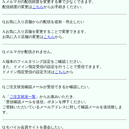
A.メルマガの配信頻度を変更する事で少なくできます。
配信頻度の変更は
こちら
からお手続きください。
Q.お気に入り店舗からの配信を追加・停止したい
A.お気に入り店舗を変更することで変更できます。
お気に入り店舗の変更は
こちら
から。
Q.メルマガが配信されません。
A.端末のフィルタリング設定をご確認ください。
また、ドメイン指定受信の設定を行うことで受信できます。
ドメイン指定受信の設定方法は
こちら
から
Q.ご注文状況確認メールが受信できるか確認したい。
A.「
ご注文状況一覧
」からお進みいただき、
「受信確認メールを送信」ボタンを押下ください。
ご登録いただいているメールアドレスに対して確認メールを送信致しま
す。
Q.モバイル会員サイトを退会したい。