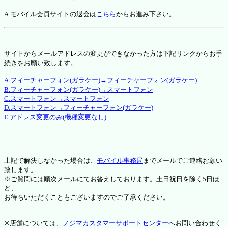
A.モバイル会員サイトの退会は
こちら
からお進み下さい。
サイトからメールアドレスの変更ができなかった方は下記リンクからお手
続きをお願い致します。
A.フィーチャーフォン(ガラケー)→フィーチャーフォン(ガラケー)
B.フィーチャーフォン(ガラケー)→スマートフォン
C.スマートフォン→スマートフォン
D.スマートフォン→フィーチャーフォン(ガラケー)
E.アドレス変更のみ(機種変更なし)
上記で解決しなかった場合は、
モバイル事務局
までメールでご連絡お願い
致します。
※ご質問には順次メールにてお答えしております。土日祝日を除く5日ほ
ど、
お待ちいただくこともございますのでご了承ください。
※店舗については、
ノジマカスタマーサポートセンター
へお問い合わせく