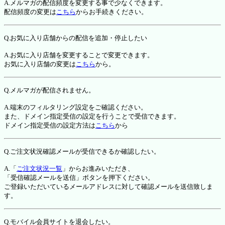
A.メルマガの配信頻度を変更する事で少なくできます。
配信頻度の変更は
こちら
からお手続きください。
Q.お気に入り店舗からの配信を追加・停止したい
A.お気に入り店舗を変更することで変更できます。
お気に入り店舗の変更は
こちら
から。
Q.メルマガが配信されません。
A.端末のフィルタリング設定をご確認ください。
また、ドメイン指定受信の設定を行うことで受信できます。
ドメイン指定受信の設定方法は
こちら
から
Q.ご注文状況確認メールが受信できるか確認したい。
A.「
ご注文状況一覧
」からお進みいただき、
「受信確認メールを送信」ボタンを押下ください。
ご登録いただいているメールアドレスに対して確認メールを送信致しま
す。
Q.モバイル会員サイトを退会したい。