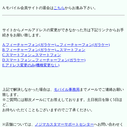
A.モバイル会員サイトの退会は
こちら
からお進み下さい。
サイトからメールアドレスの変更ができなかった方は下記リンクからお手
続きをお願い致します。
A.フィーチャーフォン(ガラケー)→フィーチャーフォン(ガラケー)
B.フィーチャーフォン(ガラケー)→スマートフォン
C.スマートフォン→スマートフォン
D.スマートフォン→フィーチャーフォン(ガラケー)
E.アドレス変更のみ(機種変更なし)
上記で解決しなかった場合は、
モバイル事務局
までメールでご連絡お願い
致します。
※ご質問には順次メールにてお答えしております。土日祝日を除く5日ほ
ど、
お待ちいただくこともございますのでご了承ください。
※店舗については、
ノジマカスタマーサポートセンター
へお問い合わせく