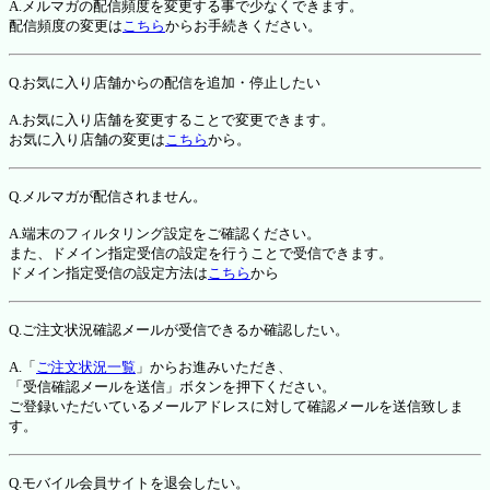
A.メルマガの配信頻度を変更する事で少なくできます。
配信頻度の変更は
こちら
からお手続きください。
Q.お気に入り店舗からの配信を追加・停止したい
A.お気に入り店舗を変更することで変更できます。
お気に入り店舗の変更は
こちら
から。
Q.メルマガが配信されません。
A.端末のフィルタリング設定をご確認ください。
また、ドメイン指定受信の設定を行うことで受信できます。
ドメイン指定受信の設定方法は
こちら
から
Q.ご注文状況確認メールが受信できるか確認したい。
A.「
ご注文状況一覧
」からお進みいただき、
「受信確認メールを送信」ボタンを押下ください。
ご登録いただいているメールアドレスに対して確認メールを送信致しま
す。
Q.モバイル会員サイトを退会したい。