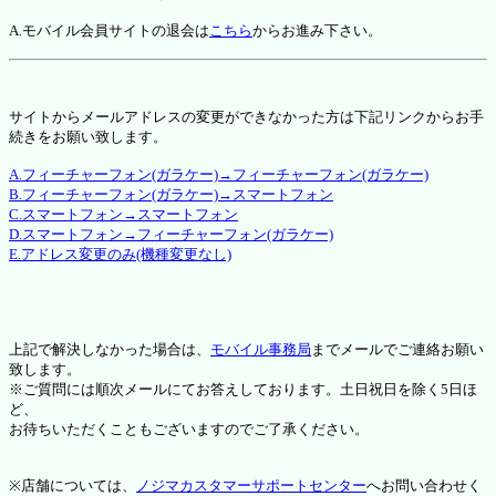
A.モバイル会員サイトの退会は
こちら
からお進み下さい。
サイトからメールアドレスの変更ができなかった方は下記リンクからお手
続きをお願い致します。
A.フィーチャーフォン(ガラケー)→フィーチャーフォン(ガラケー)
B.フィーチャーフォン(ガラケー)→スマートフォン
C.スマートフォン→スマートフォン
D.スマートフォン→フィーチャーフォン(ガラケー)
E.アドレス変更のみ(機種変更なし)
上記で解決しなかった場合は、
モバイル事務局
までメールでご連絡お願い
致します。
※ご質問には順次メールにてお答えしております。土日祝日を除く5日ほ
ど、
お待ちいただくこともございますのでご了承ください。
※店舗については、
ノジマカスタマーサポートセンター
へお問い合わせく