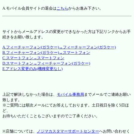
A.モバイル会員サイトの退会は
こちら
からお進み下さい。
サイトからメールアドレスの変更ができなかった方は下記リンクからお手
続きをお願い致します。
A.フィーチャーフォン(ガラケー)→フィーチャーフォン(ガラケー)
B.フィーチャーフォン(ガラケー)→スマートフォン
C.スマートフォン→スマートフォン
D.スマートフォン→フィーチャーフォン(ガラケー)
E.アドレス変更のみ(機種変更なし)
上記で解決しなかった場合は、
モバイル事務局
までメールでご連絡お願い
致します。
※ご質問には順次メールにてお答えしております。土日祝日を除く5日ほ
ど、
お待ちいただくこともございますのでご了承ください。
※店舗については、
ノジマカスタマーサポートセンター
へお問い合わせく