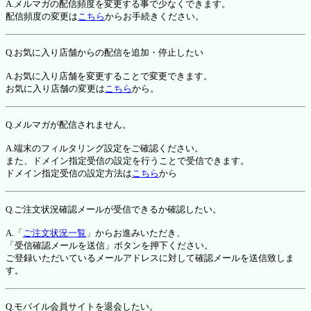
A.メルマガの配信頻度を変更する事で少なくできます。
配信頻度の変更は
こちら
からお手続きください。
Q.お気に入り店舗からの配信を追加・停止したい
A.お気に入り店舗を変更することで変更できます。
お気に入り店舗の変更は
こちら
から。
Q.メルマガが配信されません。
A.端末のフィルタリング設定をご確認ください。
また、ドメイン指定受信の設定を行うことで受信できます。
ドメイン指定受信の設定方法は
こちら
から
Q.ご注文状況確認メールが受信できるか確認したい。
A.「
ご注文状況一覧
」からお進みいただき、
「受信確認メールを送信」ボタンを押下ください。
ご登録いただいているメールアドレスに対して確認メールを送信致しま
す。
Q.モバイル会員サイトを退会したい。