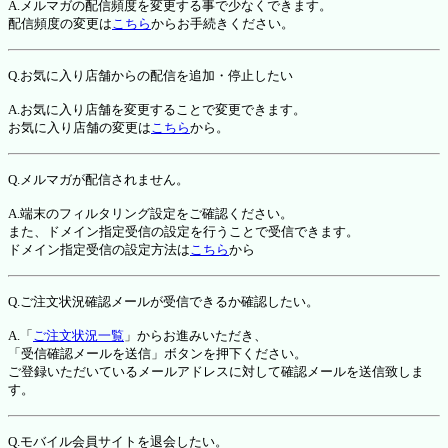
A.メルマガの配信頻度を変更する事で少なくできます。
配信頻度の変更は
こちら
からお手続きください。
Q.お気に入り店舗からの配信を追加・停止したい
A.お気に入り店舗を変更することで変更できます。
お気に入り店舗の変更は
こちら
から。
Q.メルマガが配信されません。
A.端末のフィルタリング設定をご確認ください。
また、ドメイン指定受信の設定を行うことで受信できます。
ドメイン指定受信の設定方法は
こちら
から
Q.ご注文状況確認メールが受信できるか確認したい。
A.「
ご注文状況一覧
」からお進みいただき、
「受信確認メールを送信」ボタンを押下ください。
ご登録いただいているメールアドレスに対して確認メールを送信致しま
す。
Q.モバイル会員サイトを退会したい。