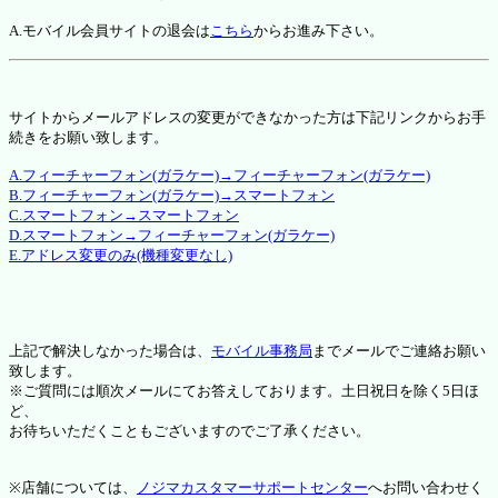
A.モバイル会員サイトの退会は
こちら
からお進み下さい。
サイトからメールアドレスの変更ができなかった方は下記リンクからお手
続きをお願い致します。
A.フィーチャーフォン(ガラケー)→フィーチャーフォン(ガラケー)
B.フィーチャーフォン(ガラケー)→スマートフォン
C.スマートフォン→スマートフォン
D.スマートフォン→フィーチャーフォン(ガラケー)
E.アドレス変更のみ(機種変更なし)
上記で解決しなかった場合は、
モバイル事務局
までメールでご連絡お願い
致します。
※ご質問には順次メールにてお答えしております。土日祝日を除く5日ほ
ど、
お待ちいただくこともございますのでご了承ください。
※店舗については、
ノジマカスタマーサポートセンター
へお問い合わせく