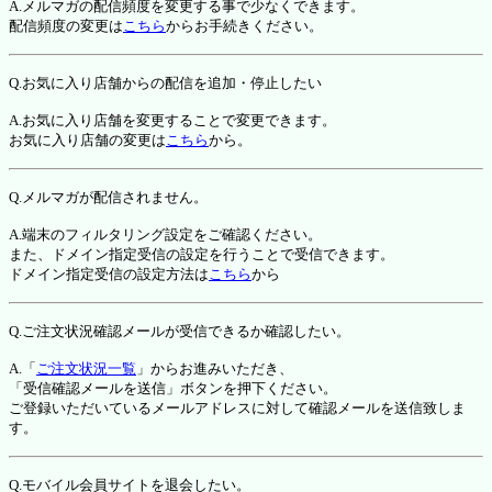
A.メルマガの配信頻度を変更する事で少なくできます。
配信頻度の変更は
こちら
からお手続きください。
Q.お気に入り店舗からの配信を追加・停止したい
A.お気に入り店舗を変更することで変更できます。
お気に入り店舗の変更は
こちら
から。
Q.メルマガが配信されません。
A.端末のフィルタリング設定をご確認ください。
また、ドメイン指定受信の設定を行うことで受信できます。
ドメイン指定受信の設定方法は
こちら
から
Q.ご注文状況確認メールが受信できるか確認したい。
A.「
ご注文状況一覧
」からお進みいただき、
「受信確認メールを送信」ボタンを押下ください。
ご登録いただいているメールアドレスに対して確認メールを送信致しま
す。
Q.モバイル会員サイトを退会したい。