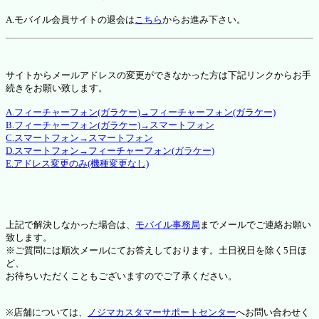
A.モバイル会員サイトの退会は
こちら
からお進み下さい。
サイトからメールアドレスの変更ができなかった方は下記リンクからお手
続きをお願い致します。
A.フィーチャーフォン(ガラケー)→フィーチャーフォン(ガラケー)
B.フィーチャーフォン(ガラケー)→スマートフォン
C.スマートフォン→スマートフォン
D.スマートフォン→フィーチャーフォン(ガラケー)
E.アドレス変更のみ(機種変更なし)
上記で解決しなかった場合は、
モバイル事務局
までメールでご連絡お願い
致します。
※ご質問には順次メールにてお答えしております。土日祝日を除く5日ほ
ど、
お待ちいただくこともございますのでご了承ください。
※店舗については、
ノジマカスタマーサポートセンター
へお問い合わせく