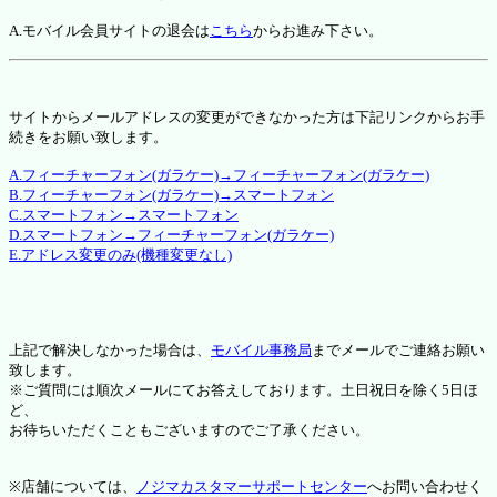
A.モバイル会員サイトの退会は
こちら
からお進み下さい。
サイトからメールアドレスの変更ができなかった方は下記リンクからお手
続きをお願い致します。
A.フィーチャーフォン(ガラケー)→フィーチャーフォン(ガラケー)
B.フィーチャーフォン(ガラケー)→スマートフォン
C.スマートフォン→スマートフォン
D.スマートフォン→フィーチャーフォン(ガラケー)
E.アドレス変更のみ(機種変更なし)
上記で解決しなかった場合は、
モバイル事務局
までメールでご連絡お願い
致します。
※ご質問には順次メールにてお答えしております。土日祝日を除く5日ほ
ど、
お待ちいただくこともございますのでご了承ください。
※店舗については、
ノジマカスタマーサポートセンター
へお問い合わせく