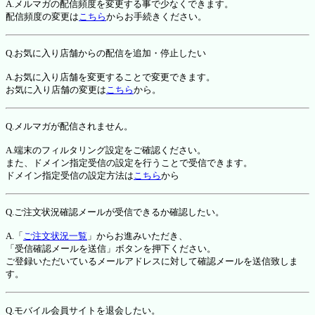
A.メルマガの配信頻度を変更する事で少なくできます。
配信頻度の変更は
こちら
からお手続きください。
Q.お気に入り店舗からの配信を追加・停止したい
A.お気に入り店舗を変更することで変更できます。
お気に入り店舗の変更は
こちら
から。
Q.メルマガが配信されません。
A.端末のフィルタリング設定をご確認ください。
また、ドメイン指定受信の設定を行うことで受信できます。
ドメイン指定受信の設定方法は
こちら
から
Q.ご注文状況確認メールが受信できるか確認したい。
A.「
ご注文状況一覧
」からお進みいただき、
「受信確認メールを送信」ボタンを押下ください。
ご登録いただいているメールアドレスに対して確認メールを送信致しま
す。
Q.モバイル会員サイトを退会したい。