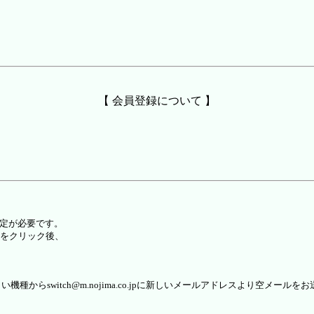
【 会員登録について 】
設定が必要です。
をクリック後、
らswitch@m.nojima.co.jpに新しいメールアドレスより空メールを