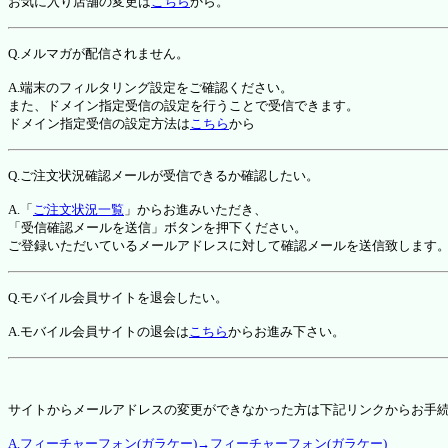
お気に入り店舗の変更は
こちら
から。
Q.メルマガが配信されません。
A.端末のフィルタリング設定をご確認ください。
また、ドメイン指定受信の設定を行うことで受信できます。
ドメイン指定受信の設定方法は
こちら
から
Q.ご注文状況確認メールが受信できるか確認したい。
A.「
ご注文状況一覧
」からお進みいただき、
「受信確認メールを送信」ボタンを押下ください。
ご登録いただいているメールアドレスに対して確認メールを送信致します
Q.モバイル会員サイトを退会したい。
A.モバイル会員サイトの退会は
こちら
からお進み下さい。
サイトからメールアドレスの変更ができなかった方は下記リンクからお手
A.フィーチャーフォン(ガラケー)→フィーチャーフォン(ガラケー)