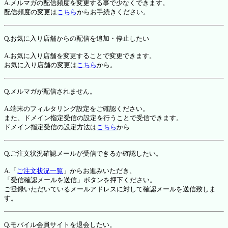
A.メルマガの配信頻度を変更する事で少なくできます。
配信頻度の変更は
こちら
からお手続きください。
Q.お気に入り店舗からの配信を追加・停止したい
A.お気に入り店舗を変更することで変更できます。
お気に入り店舗の変更は
こちら
から。
Q.メルマガが配信されません。
A.端末のフィルタリング設定をご確認ください。
また、ドメイン指定受信の設定を行うことで受信できます。
ドメイン指定受信の設定方法は
こちら
から
Q.ご注文状況確認メールが受信できるか確認したい。
A.「
ご注文状況一覧
」からお進みいただき、
「受信確認メールを送信」ボタンを押下ください。
ご登録いただいているメールアドレスに対して確認メールを送信致しま
す。
Q.モバイル会員サイトを退会したい。