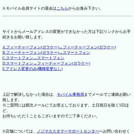
A.モバイル会員サイトの退会は
こちら
からお進み下さい。
サイトからメールアドレスの変更ができなかった方は下記リンクからお手
続きをお願い致します。
A.フィーチャーフォン(ガラケー)→フィーチャーフォン(ガラケー)
B.フィーチャーフォン(ガラケー)→スマートフォン
C.スマートフォン→スマートフォン
D.スマートフォン→フィーチャーフォン(ガラケー)
E.アドレス変更のみ(機種変更なし)
上記で解決しなかった場合は、
モバイル事務局
までメールでご連絡お願い
致します。
※ご質問には順次メールにてお答えしております。土日祝日を除く5日ほ
ど、
お待ちいただくこともございますのでご了承ください。
※店舗については、
ノジマカスタマーサポートセンター
へお問い合わせく