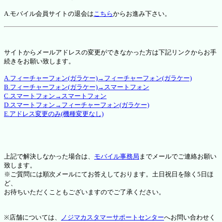
A.モバイル会員サイトの退会は
こちら
からお進み下さい。
サイトからメールアドレスの変更ができなかった方は下記リンクからお手
続きをお願い致します。
A.フィーチャーフォン(ガラケー)→フィーチャーフォン(ガラケー)
B.フィーチャーフォン(ガラケー)→スマートフォン
C.スマートフォン→スマートフォン
D.スマートフォン→フィーチャーフォン(ガラケー)
E.アドレス変更のみ(機種変更なし)
上記で解決しなかった場合は、
モバイル事務局
までメールでご連絡お願い
致します。
※ご質問には順次メールにてお答えしております。土日祝日を除く5日ほ
ど、
お待ちいただくこともございますのでご了承ください。
※店舗については、
ノジマカスタマーサポートセンター
へお問い合わせく