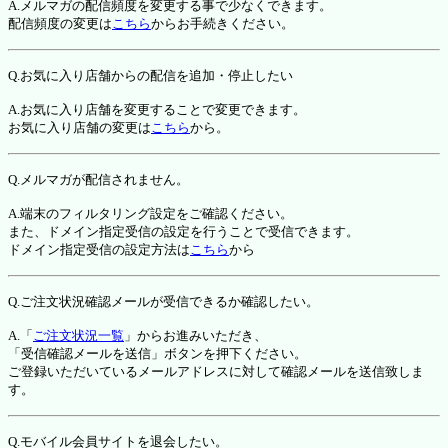
A.メルマガの配信頻度を変更する事で少なくできます。
配信頻度の変更は
こちら
からお手続きください。
Q.お気に入り店舗からの配信を追加・停止したい
A.お気に入り店舗を変更することで変更できます。
お気に入り店舗の変更は
こちら
から。
Q.メルマガが配信されません。
A.端末のフィルタリング設定をご確認ください。
また、ドメイン指定受信の設定を行うことで受信できます。
ドメイン指定受信の設定方法は
こちら
から
Q.ご注文状況確認メールが受信できるか確認したい。
A.「
ご注文状況一覧
」からお進みいただき、
「受信確認メールを送信」ボタンを押下ください。
ご登録いただいているメールアドレスに対して確認メールを送信致しま
す。
Q.モバイル会員サイトを退会したい。